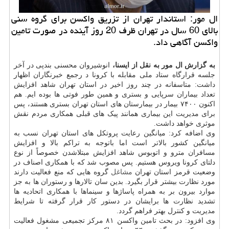
ال مور: استاندار تهران از تزریق واکسن برای گروه سنی
بالای 60 سال در تهران ظرف 20 روز آینده در صورت تامین
واکسن آگاهی داد.
به گزارش ال مور به نقل از ایسنا،
انوشیروان محسنی بندپی در آخر
جلسه قرارگاه ستاد ملی مقابله با کرونا د رجمع خبرنگاران اظهار
داشت: متاسفانه در چند روز اخیر در استان تهران شاهد افزایش
تعداد بیماران سرپایی و بستری و همین طور فوتی ها بوده ایم. هم
اکنون ۷۴۰۰ بیمار در بیمارستان های استان تهران بستری هستند، پس
برای مدیریت این بیماری همانند پیک های قبلی همکاری مردم نقش
موثری خواهد داشت.
وی اضافه کرد: میانگین رعایت پروتکل های استان تهران نسب به
میانگین کشور بالاتر است اما باتوجه به تراکم بالا و افزایش
مسافران مترو و اتوبوس شاهد افزایش مبتلاشدن خصوصاً از نوع
دلتای کرونا ویروس هستیم. پس مصوب شد که با همکاری اصناف در
وضعیت قرمز استان تهران
مشاغل
گروه هایی که منع فعالیت دارند
مورد نظارت بیشتر قرار بگیرد. بدین سان تالارها و رستوران ها به جز
موارد بیرون بر به همراه پاساژها و سینماها با همکاری اتحادیه ها
تشدید نظارت ها برایشان در دستور کار قرار گرفته تا شرایط
مدیریت و کنترل بهتر فراهم گردد.
وی افزود: در بحث تامین واکسن ۸۱ مرکز تجمیعی مشغول فعالیت