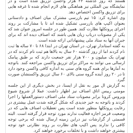
هستند که روز گذشته ۴۴ هزار واکسن تزریق شده است و در
نمایشگاه بین المللی نیز هماهنگی های لازم انجام شده تا غرفه هایی
برای تزریق واکسن اختصاص دهد.
وی اشاره کرد: ۱۵ تیم بازرسی مشترک میان اصناف و دادستانی
بعنوان اکیپ های بازرسی تشکیل شده اند تا با مشارکت بر روند
اجرای پروتکلها نظارت کنند. همین طور در جلسه امروز عنوان شد که
یکی از مصوبات درباب زیان هایی باشند که اصناف دیده اند که برای
جبران آنها به ستاد ملی پیشنهاداتی ارائه شده است.
به گفته استاندار تهران، در استان تهران در ابتدا ۶۸ تا ۷۰ ساله ها
ثبت
نام
کردند اما از روز گذشته ۶۰ سال به بالاها هم ثبت نام کردند که در
تهران یک میلیون و ۷۰۰ هزار نفر جمعیت دارند که بر طبق پیامک
ارسالی می توانند به مراکز برای تزریق واکسن مراجعه کنند. باتوجه
به آمارها برای همه گروه های سنی به اندازه کافی واکسن وجود دارد
تا در ۲۰ روز آینده گروه سنی بالای ۶۰ سال تزریق واکسنشان صورت
گیرد.
به گزارش ال مور به نقل از ایسنا، در بخش دیگری از این جلسه
مومنی رییس اتاق اصناف نیز اظهار داشت: عملا از شروع شیوع
ویروس کرونا برابر مصوبات ستاد ملی اصناف دستورالعملها را اجرا
کردند و باتوجه به خیز جدیدی که شکل گرفته شدت عمل بیشتری در
رعایت پروتکلها منظور شده است پس تعطیلات اصناف هایی که در
وضعیت قرمز اجازه فعالیت ندارند مورد توجه قرار گرفته است. البته
قسمتی از گزارشات نیز دراین زمینه ارسال شده که برخی توجه
کافی را ندارند پس اکیپ های نظارت بر روند نظارتی خود توجه
بیشتری خواهند داشت و با تخلفات برخورد خواهند کرد.