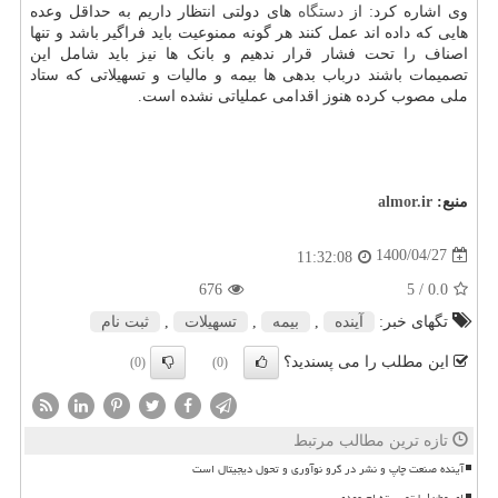
وی اشاره کرد: از
دستگاه
های دولتی انتظار داریم به حداقل وعده
هایی که داده اند عمل کنند هر گونه ممنوعیت باید فراگیر باشد و تنها
اصناف را تحت فشار قرار ندهیم و بانک ها نیز باید شامل این
تصمیمات باشند درباب بدهی ها بیمه و مالیات و تسهیلاتی که ستاد
ملی مصوب کرده هنوز اقدامی عملیاتی نشده است.
منبع:
almor.ir
1400/04/27
11:32:08
676
/ 5
0.0
تگهای خبر:
آینده
,
بیمه
,
تسهیلات
,
ثبت نام
این مطلب را می پسندید؟
(0)
(0)
تازه ترین مطالب مرتبط
آینده صنعت چاپ و نشر در گرو نوآوری و تحول دیجیتال است
ای وطن! با تو بسته ام عهدی