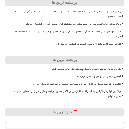
پربیننده ترین ها
رفتار های بزدلانه خبرنگاران رسانه های معاند ناشی از بی اعتنایی به رسالت خبرنگاری است به
همراه فیلم
ویژه برنامه های تلویزیون در عید غدیر، درگذشت امام خمینی (ره) و قیام ۱۵ خرداد
دبیر شورای عالی انقلاب فرهنگی خواهان معرفی جان فدایان در حوزه بین المللی شد به همراه
فیلم
معرفی شیراوند بعنوان رئیس جدید فرهنگسرای نیاوران
پربحث ترین ها
شروع به کار موکب باید برخاست نهاد کتابخانه های عمومی کشور
اربعین تهدید جدی برای تمدن غرب است
تاکید بر توسعه همکاری ها در حوزه دیپلماسی عمومی و معرفی شایسته ایران
واکنش کیانوش گرامی به اعتراف سالیان پیش اکبر عبدی درباره ی بازی در زیر آسمان شهر به
همراه فیلم
جدیدترین ها