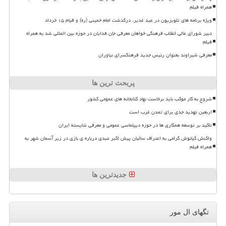
همراه فیلم
ویژه برنامه های تلویزیون در عید غدیر، درگذشت امام خمینی (ره) و قیام ۱۵ خرداد
دبیر شورای عالی انقلاب فرهنگی خواهان معرفی جان فدایان در حوزه بین المللی شد به همراه
فیلم
معرفی شیراوند بعنوان رئیس جدید فرهنگسرای نیاوران
پربحث ترین ها
شروع به کار موکب باید برخاست نهاد کتابخانه های عمومی کشور
اربعین تهدید جدی برای تمدن غرب است
تاکید بر توسعه همکاری ها در حوزه دیپلماسی عمومی و معرفی شایسته ایران
واکنش کیانوش گرامی به اعتراف سالیان پیش اکبر عبدی درباره ی بازی در زیر آسمان شهر به
همراه فیلم
جدیدترین ها
تگهای ال مور