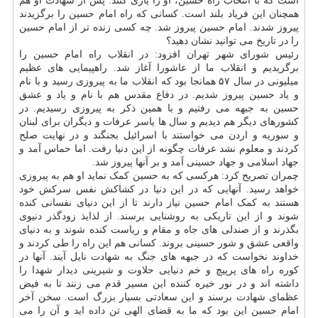
است که با انتخاب راه حسین، او را یاری کنند. پس از شهادت او هم
همچنان این فریاد بلند است. کسانی که راه امام حسین را برگزیدند
پیروز شدند. امام حسین پیروز شد. چه کسی زنده تر از امام حسین
را در تاریخ می توانید نشان دهید؟
رئیس شورای شهر تهران افزود: در انقلاب راه امام حسین را
برگزیدیم و انقلاب ما از عاشورا آغاز شد. راهپیمایی های عظیم
میلیونی در سال ۵۷ همانجا بود که انقلاب ما به پیروزی رسید و با نام
و یاد حسین پیروز شدیم. در دفاع مقدس هم با نام و یاد و عشق
حسین به جبهه می رفتیم و با همین ذکر به پیروزی رسیدیم. در
کشورهای دیگر هم دیدیم و سال ها یاسر عرفات و دیگران برای لبنان
و سوریه و اردن می خواستند با اسرائیل بجنگند و در نهایت صلح
کردند و معلوم نشد عرفات چگونه از این دنیا رفت. اما حماس آمد و
جهاد اسلامی و جهاد حسینی آمد و بر آنها پیروز شد.
چمران تصریح کرد: هرکسی که به حسین کمک نماید او هم به پیروزی
خواهد رسید. آنهایی که در این دنیا در کشاکش نفس سرکش خود
هستند به کمک امام حسین نیاز دارند تا از این دنیای نفسانی کنده
شوند و از این تاریکی به روشنایی برسند. از لذایذ زودگذر دنیوی
بگذرند و از صندلی های جاه و مقام و ریاست کنده شوند و به دنیای
واقعی عشق و شور حسینی بروند. کسانی هم این راه را طی کردند و
خداوند نخواست که در جبهه های جنگ به شهادت نایل آیند. آنها در
کوره راه های پرپیچ و خم دنیایی حلاوت و شیرینی دیدار شهدا را
داشته اند و در نور خیره کننده این مسیر قدم می زنند تا به فیض
عظمای شهادت برسند و این سعادتی بسیار بزرگ است. سخن آخر
امام حسین این بود که ما به قضای الهی تن داده اید و آن را می