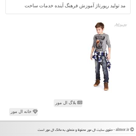
مد
تولید
رپورتاژ
آموزش
فرهنگ
آینده
خدمات
ساخت
بلاگ ال مور
خانه ال مور
almor.ir - حقوق سایت ال مور محفوظ و متعلق به مالک ال مور است