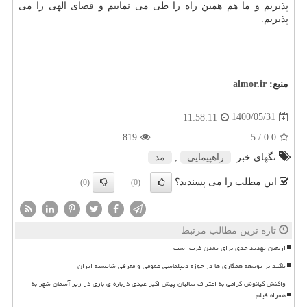
پذیریم و ما هم همین راه را طی می نماییم و قضای الهی را می
پذیریم.
منبع:
almor.ir
1400/05/31
11:58:11
819
/ 5
0.0
تگهای خبر:
راهپیمایی
,
مد
این مطلب را می پسندید؟
(0)
(0)
تازه ترین مطالب مرتبط
اربعین تهدید جدی برای تمدن غرب است
تاکید بر توسعه همکاری ها در حوزه دیپلماسی عمومی و معرفی شایسته ایران
واکنش کیانوش گرامی به اعتراف سالیان پیش اکبر عبدی درباره ی بازی در زیر آسمان شهر به
همراه فیلم