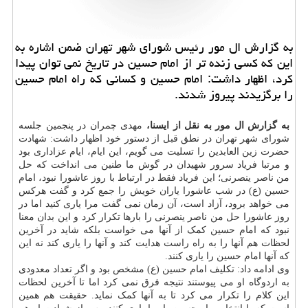
به گزارش ال مور رئیس شورای شهر تهران ضمن اشاره به
این که کسی زنده تر از امام حسین در تاریخ نمی توان پیدا
کرد، اظهار داشت: امام حسین و کسانی که راه امام حسین
را برگزیدند پیروز شدند.
به گزارش ال مور به نقل از ایسنا،
مهدی چمران در پنجمین جلسه
شورای شهر تهران در نطق قبل از دستور خود اظهار داشت: شهادت
حضرت زین العابدین را تسلیت می گویم، این ایام، ایام عزاداری بود
و مرتبا فریاد سرور شهیدان در گوش ما طنین می انداخت که حل
من ناصر ینصرنی؛ این فریاد فقط در ارتباط با روز عاشورا نبود، امام
حسین (ع) در شب عاشورا یاران خویش را جمع کرد و گفت هرکس
می خواهد برود، آزاد است، آن زمان نمی گفت مرا یاری کنید اما در
روز عاشورا حل من ناصر ینصرنی را بارها تکرار کرد و این بدان معنا
نبود که امام حسین کمک از آنها می خواست بلکه شاید در آخرین
لحظات هم آنها را به راه راست هدایت کند و آنها را یاری کند نه این
که آنها امام حسین را یاری کنند.
وی ادامه داد: تکلیف امام حسین (ع) مشخص بود و اگر تعداد معدودی
به اردوگاه او می پیوستند نتیجه فرق نمی کرد اما تا آخرین لحظات
این کلام را تکرار می کرد تا به آنها کمک نماید. حقیقت هم همین