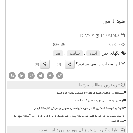
منبع:
ال مور
1400/07/02
12:57:19
886
/ 5
0.0
تگهای خبر:
آینده
,
سایت
,
مد
این مطلب را می پسندید؟
(0)
(0)
تازه ترین مطالب مرتبط
سینماها در دومین هفته مرداد ۴۴ میلیارد تومان فروختند
اربعین تهدید جدی برای تمدن غرب است
تاکید بر توسعه همکاری ها در حوزه دیپلماسی عمومی و معرفی شایسته ایران
واکنش کیانوش گرامی به اعتراف سالیان پیش اکبر عبدی درباره ی بازی در زیر آسمان شهر به
همراه فیلم
نظرات کاربران عزیز ال مور در مورد این پست