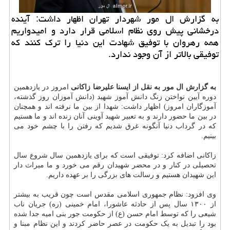
به گزارش ال مور شهردار تهران اظهار داشت: آینده
درخشانی پیش روی نظام اسلامی قرار دارد و امیدواریم
همه رهروان با توفیق شهادت این دنیا را ترک کنند که
توفیقی بالاتر از آن وجود ندارد.
به گزارش ال مور به نقل از ایسنا علیرضا زاکانی
امروز در یازدهمین
دوره آیین نواختن زنگ دانش آموز شهید (دانش آموزان روز گذشته،
آموزگاران امروز) اظهار داشت: شهدا از بین ما نرفته اند و همچنان
در بین ما حضور دارند و به تعبیر شهید آوینی آنان زنده اند و ما هستیم
که در گرداب دنیا آنگونه غرق شدیم که رفتن را با چشم خود می
بینیم.
زاکانی اضافه کرد: توفیقی است که برای یازدهمین سال شروع سال
تحصیلی در کنار و در محضر شهیدان رقم می خورد و ما میراث دار
این شهیدان هستیم و رسالت های بزرگی را بر عهده داریم.
وی افزود: نظام جمهوری اسلامی مقدس است چون قریب به بیشتر
از ۱۳۰۰ سال پس از حادثه عاشورا، امام خمینی (ره) جریان ناب
شیعی را که توسط امام حسن (ع) از حکومت جور بنی امیه جدا شده
بود را تبدیل به یک حکومت در عصر حاضر کردند و این نظام مبنا و