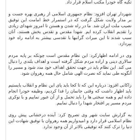
تکیه گاه خودرا مکتب اسلام قرار داد.
شهردار تهران افزود: نظام جمهوری اسلامی از رهبری بهره جست و
بر مدار ولایت شکل گرفت که در استمرار خط امامت این توفیق
نصیب ملت ایران شد. ما در راه شدن و هستن تا امروز شهدای زیادی
را تقدیم انقلاب کرده ایم. شهدا مقدس و تقدس بخش هستند، آنان
سبب شدند تا این میراث گرانبها با تقدسی بیشتر به ادامه راه خود
بپردازد.
وی در ادامه اظهارکرد: این نظام مقدس است چونکه بر پایه مردم
سالاری دینی و اراده مردم شکل گرفته است و اهداف بلندی را دنبال
می کند. این نظام باید در جهت تحقق اهداف خود مدد شود و مسیر را
آنگونه طی نماید که نصرت الهی شامل حال همه رهروان شود.
زاکانی افزود: درباره این که تا کجا باید پای این نظام و انقلاب بایستیم
باید اظهار داشت که وقتی جانمان را فدا کردیم، وظیفه خودرا انجام
داده ایم و همه سختی ها را باید تحمل و از آن عبور نماییم و با نوکری
مردم مسیر پر افتخار شهدا را دنبال نماییم.
به گزارش سایت شهر وی تصریح کرد: آینده درخشانی پیش روی
نظام اسلامی قرار دارد و امیدواریم همه رهروان با توفیق شهادت این
دنیا را ترک کنند که توفیقی بالاتر از آن وجود ندارد.