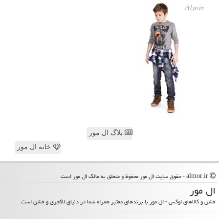
بلاگ ال مور
خانه ال مور
almor.ir - حقوق سایت ال مور محفوظ و متعلق به مالک ال مور است
ال مور
فشن و کالاهای لوکس - ال مور با برندهای معتبر همراه شما در دنیای لاکچری و فشن است