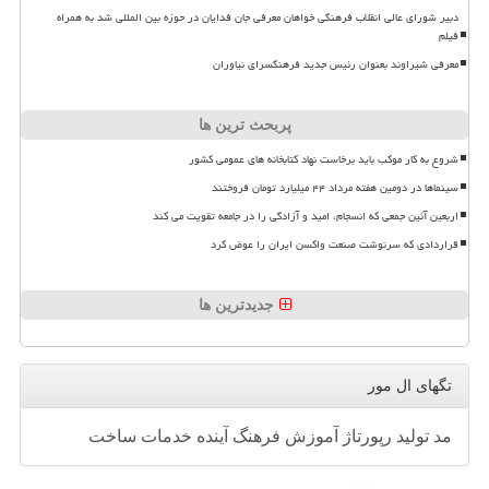
دبیر شورای عالی انقلاب فرهنگی خواهان معرفی جان فدایان در حوزه بین المللی شد به همراه
فیلم
معرفی شیراوند بعنوان رئیس جدید فرهنگسرای نیاوران
پربحث ترین ها
شروع به کار موکب باید برخاست نهاد کتابخانه های عمومی کشور
سینماها در دومین هفته مرداد ۴۴ میلیارد تومان فروختند
اربعین آئین جمعی که انسجام، امید و آزادگی را در جامعه تقویت می کند
قراردادی که سرنوشت صنعت واکسن ایران را عوض کرد
جدیدترین ها
تگهای ال مور
مد
تولید
رپورتاژ
آموزش
فرهنگ
آینده
خدمات
ساخت