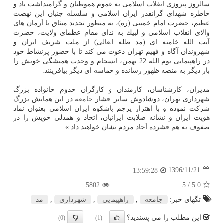
سالروز پیروزی انقلاب اسلامی به عموم هموطنان و گرامیداشت یاد و
خاطره شهدای گرانقدر ایران اسلامی و سلسله جنبان این نهضت
عظیم، حضرت امام خمینی (ره)، به منظور تجدید میثاق با آرمان های
والای انقلاب اسلامی و لبیك به ندای مقام عظمای ولایت، حضرت
آیت الله خامنه ای (مد ظله العالی) از ملت شریف ایران و
شهروندان آگاه و فهیم تهران دعوت می كند تا با حضور پرنشاط خود
در راهپیمایی یوم الله 22 بهمن، انسجام و وحدت همیشگی خویش را
بار دیگر به منصه ظهور رسانده و حماسه ای دیگر بیافرینند.
مدیران، كارشناسان، كارمندان و كارگران خدوم خانواده بزرگ
شهرداری تهران، دوشادوش سایر اقشار
جامعه
در این همایش بزرگ
شركت نموده و با اهتزاز پرچم باشكوه ایران اسلامی بعنوان نماد
هویت ایران و نشانه صلابت ایرانیان، اتحاد و همدلی خویش را در
صفوف به هم فشرده آحاد مردم نشان خواهند داد.»
1396/11/21
13:59:28
5802
/ 5
5.0
تگهای خبر:
جامعه
,
راهپیمایی
,
شهرداری
,
مد
این مطلب را می پسندید؟
(0)
(1)