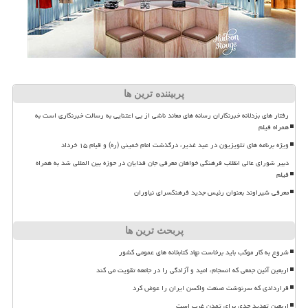
پربیننده ترین ها
رفتار های بزدلانه خبرنگاران رسانه های معاند ناشی از بی اعتنایی به رسالت خبرنگاری است به
همراه فیلم
ویژه برنامه های تلویزیون در عید غدیر، درگذشت امام خمینی (ره) و قیام ۱۵ خرداد
دبیر شورای عالی انقلاب فرهنگی خواهان معرفی جان فدایان در حوزه بین المللی شد به همراه
فیلم
معرفی شیراوند بعنوان رئیس جدید فرهنگسرای نیاوران
پربحث ترین ها
شروع به کار موکب باید برخاست نهاد کتابخانه های عمومی کشور
اربعین آئین جمعی که انسجام، امید و آزادگی را در جامعه تقویت می کند
قراردادی که سرنوشت صنعت واکسن ایران را عوض کرد
اربعین تهدید جدی برای تمدن غرب است