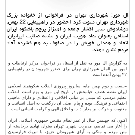
ال مور: شهرداری تهران در فراخوانی از خانواده بزرگ
شهرداری تهران دعوت كرد ا حضور در راهپیمایی 22 بهمن،
دوشادوش سایر اقشار جامعه و اهتزاز پرچم باشكوه ایران
اسلامی بعنوان نماد هویت ایران و نشانه صلابت ایرانیان،
اتحاد و همدلی خویش را در صفوف به هم فشرده آحاد
مردم نشان دهند.
به گزارش ال مور به نقل از ایسنا،
در فراخوان مركز ارتباطات و
امور بین الملل شهرداری تهران برای حضور شهروندان در راهپیمایی
۲۲ بهمن آمده است:
«بیست و دوم بهمن ماه، سالروز پیروزی انقلاب شكوهمند اسلامی
ایران نقطه عطف حیاتبخش در تاریخ این مرز و بوم است. انقلاب
عظیم مردمی كه مبتنی بر مبانی اخلاقی و اعتقادی و دارای ماهیتی
اجتماعی و فرهنگی بوده و پیام اصلی آن بازگشت به اصل انسانیت و
معنویت و حركت بر مدار آداب و اخلاق الهی و كرامت انسانی است.
اكنون كه چهلمین سال از عمر نظام مقدس جمهوری اسلامی ایران
را آغاز می نماییم، مدیریت شهری تهران بعنوان نهادی برخاسته از
متن مردم و متكی به آرای شهروندان عزیز، با تبریك فرارسیدن