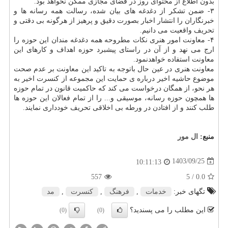
بدون اطلاع از محتوای روز در فضای مجازی ممکن نخواهد بود.
۳- ضمن تشکر از دغدغه های بیان شده، رسالت همه رسانه ها و
خبرنگاران را انتشار اخبار بصورت دقیق و پرهیز از هرگونه بی دقتی و
تحریف واقعیت می دانیم.
۴- معاونت امور هنری نکات مطروحه همه دغدغه مندان این حوزه را
ارج می نهد و از آن در راستای پیشبرد حوزه اهداف و کارهای این
معاونت استفاده خواهدنمود.
معاونت هنری در عین حال باتوجه به تاکید این معاونت بر عدم صحت
موضوع حاشیه اخیر درباره ی حمایت این مجموعه از کنسرت اخیر به
هر نحو، از همگان درخواست می کند که حاکمیت قانون در تمام حوزه
ها همچون حوزه رسانه، موسیقی و... را از تمام فعالان این حوزه ها
طلب کنند و از افتادن در ورطه بی اخلاقی تحریف خودداری نمایند.
منبع:
ال مور
1403/09/25
10:11:13
557
/ 5
0.0
تگهای خبر:
خدمات
,
فرهنگ
,
كنسرت
,
مد
این مطلب را می پسندید؟
(0)
(0)