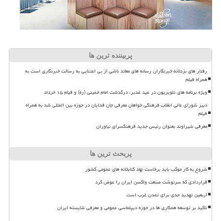
پربیننده ترین ها
رفتار های بزدلانه خبرنگاران رسانه های معاند ناشی از بی اعتنایی به رسالت خبرنگاری است به
همراه فیلم
ویژه برنامه های تلویزیون در عید غدیر، درگذشت امام خمینی (ره) و قیام ۱۵ خرداد
دبیر شورای عالی انقلاب فرهنگی خواهان معرفی جان فدایان در حوزه بین المللی شد به همراه
فیلم
معرفی شیراوند بعنوان رئیس جدید فرهنگسرای نیاوران
پربحث ترین ها
شروع به کار موکب باید برخاست نهاد کتابخانه های عمومی کشور
قراردادی که سرنوشت صنعت واکسن ایران را عوض کرد
اربعین تهدید جدی برای تمدن غرب است
تاکید بر توسعه همکاری ها در حوزه دیپلماسی عمومی و معرفی شایسته ایران