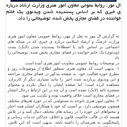
ال مور: روابط عمومی معاون امور هنری وزارت ارشاد درباره
ی خبری که بر اساس پسندیده شدن ویدئوی یک خانم
خواننده در فضای مجازی پخش شده، توضیحاتی را داد.
به گزارش ال مور به نقل از مهر، روابط عمومی معاون امور هنری
وزارت
فرهنگ
و ارشاد اسلامی درباره ی خبری که در شبکه های
اجتماعی بر اساس تائید یا اصطلاحا پسندیده شدن (لایک) پست
(ویدئوی) یک خانم خواننده در فضای مجازی پخش شده، توضیحاتی را
داد.
در توضیحات روابط عمومی معاونت امور هنری آمده است:
۱- بدیهی است که معاون هنری بمنظور اطلاع از موضوعات روز و
مطرح حوزه فعالیت خود، به صفحه مذکور در فضای مجازی مراجعه
و این ویدیوی پربازدید شده اخیر را مانند بسیاری دیگر از کاربران،
مشاهده کرده است؛ اما صفحه ایشان را دنبال نکرده و محتوای
منتشره تائید (لایک) نشده است و آن چه در این ارتباط درحال انتشار
در فضای مجازی است خلاف واقعیت بوده و تکذیب می شود.
۲- معاون امور هنری باتوجه به مسئولیتی که در حوزه هنرهای مختلف
همچون موسیقی دارد، بر آنست که خود یا همکاران ایشان همه اخبار
و محتواهای این حوزه را در رسانه های مختلف دنبال کنند و در تلاش
هستند که در قالب حاکمیت قانون و اخلاق، حداکثر
خدمات
رسانی و
پاسخگویی به هنرمندان را داشته باشد. بدیهی است که این تلاش،