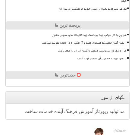
فیلم
معرفی شیراوند بعنوان رئیس جدید فرهنگسرای نیاوران
پربحث ترین ها
شروع به کار موکب باید برخاست نهاد کتابخانه های عمومی کشور
اربعین آئین جمعی که انسجام، امید و آزادگی را در جامعه تقویت می کند
قراردادی که سرنوشت صنعت واکسن ایران را عوض کرد
اربعین تهدید جدی برای تمدن غرب است
جدیدترین ها
تگهای ال مور
مد
تولید
رپورتاژ
آموزش
فرهنگ
آینده
خدمات
ساخت