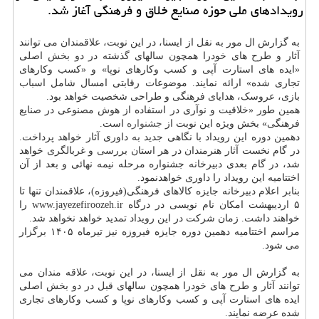
رویدادهای ملی حوزه صنایع خلاق و فرهنگی آغاز شد.
به گزارش ال مور به نقل از ایسنا، در این نوبت، علاقمندان می توانند
آثار و طرح های خودرا همچون سالهای گذشته در دو بخش اصلی
«ایده های استارت آپی و کسب وکارهای نوپا» و «کسب وکارهای
تجاری شده» ارائه نمایند. موضوعات رقابتی امسال شامل اسباب
بازی، عروسک، هدایای فرهنگی و طراحی شخصیت خواهد بود.
همین طور «خلاقیت و نوآری در استفاده از هوش مصنوعی در صنایع
فرهنگی» بخش ویژه این نوبت از
جشنواره
است.
دهمین دوره این رویداد با نگاهی جدید به داوری آثار خواهد پرداخت.
در گام نخست آثار هنرمندان در هر استان بررسی و غربالگری خواهد
شد، در گام بعدی دبیرخانه جشنواره مرحله نیمه نهائی و بعد از آن
اختتامیه این رویداد را داوری خواهدنمود.
بنابر اعلام دبیرخانه جایزه کالاهای فرهنگی(فیروزه)، علاقمندان تنها تا
۵ اردیبهشت امکان نام نویسی در درگاه www.jayezefiroozeh.ir را
خواهند داشت. زمان شرکت در این رویداد تمدید خواهد نخواهد شد.
مراسم اختتامیه دهمین دوره جایزه فیروزه نیز تیرماه ۱۴۰۵ برگزار
می شود.
به گزارش ال مور به نقل از ایسنا، در این نوبت، علاقه مندان می
توانند آثار و طرح های خودرا همچون سالهای قبل در دو بخش اصلی
ایده های استارت آپی و کسب وکارهای نوپا و کسب وکارهای تجاری
شده عرضه نمایند.