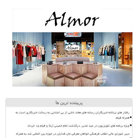
پربیننده ترین ها
رفتار های بزدلانه خبرنگاران رسانه های معاند ناشی از بی اعتنایی به رسالت خبرنگاری است به
همراه فیلم
ویژه برنامه های تلویزیون در عید غدیر، درگذشت امام خمینی (ره) و قیام ۱۵ خرداد
دبیر شورای عالی انقلاب فرهنگی خواهان معرفی جان فدایان در حوزه بین المللی شد به همراه