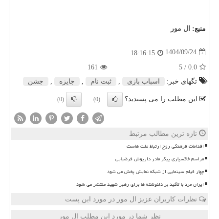
منبع:
ال مور
1404/09/24
18:16:15
161
/ 5
0.0
تگهای خبر:
اسباب بازی
,
ثبت نام
,
جایزه
,
جشن
این مطلب را می پسندید؟
(0)
(0)
تازه ترین مطالب مرتبط
اقدامات فرهنگی روح ارتباط ملت هاست
مراسم خاکسپاری پیکر مادر داریوش فرضیایی
چهار فیلم سینمایی از شبکه نمایش پخش می شود
ایران مرد با تأکید بر دلنوشته ها برای رهبر شهید منتشر می شود
نظرات کاربران عزیز ال مور در مورد این پست
نظر شما در مورد این مطلب ال مور