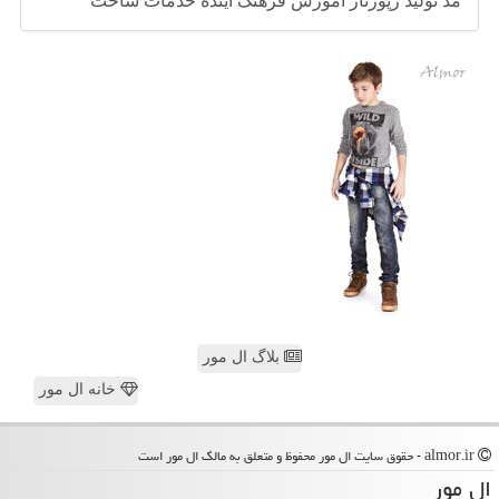
مد
تولید
رپورتاژ
آموزش
فرهنگ
آینده
خدمات
ساخت
بلاگ ال مور
خانه ال مور
almor.ir - حقوق سایت ال مور محفوظ و متعلق به مالک ال مور است
ال مور