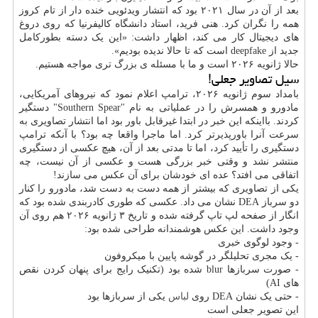
بعد از آن در سال ۲۰۲۱ بود که انتشار ویدئویی خنده دار از تام کروز
همه را نگران کرد. هنی فرید، استاد دانشگاه کالیفرنیا که روی دروغ
های دیجیتال کار می کند، اظهار داشت: «این یک دسته بطورکامل
جدید از deepfake است که تا حالا ندیده بودیم».
حالا ژانویه ۲۰۲۶ است و ما با مسئله ی بزرگ تری مواجه هستیم.
سیل تصاویر جعلی!
بامداد سوم ژانویه ۲۰۲۶، ترامپ اعلام نمود که نیروهای آمریکایی،
مادورو و همسرش را در عملیاتی به نام "Southern Spear" دستگیر
کردند. بااینکه این خبر در ابتدا غیرقابل باور بود اما انتشار تصاویری به
سرعت آنرا باورپذیرتر کرد. اما ماجرا واقعا چه بود؟ با آنکه ترامپ
دستگیری را تأیید کرد، اما تا مدتی بعد از آن، هیچ عکسی از دستگیری
منتشر نشد و وقتی خبر بزرگی هست و عکسی از آن نیست، چه
اتفاقی می افتد؟ عده ای خودشان برای آن عکس می سازند!
یکی از تصاویری که بیشتر از همه دست به دست شد، مادورو را کنار
دو سرباز DEA نشان می داد. عکسی که طوری کادربندی شده بود که
انگار از صفحه لپ تاپ گرفته شده و تاریخ ۳ ژانویه ۲۰۲۶ هم روی آن
وجود داشت. این عکس هوشمندانه طراحی شده بود:
- وجود لوگوی خبری
- یک مجری تحلیلگر در گوشه پایین با میکروفون
- صورت سربازها blur شده بود (تکنیک رایج برای پنهان کردن نقص
های AI)
- حتی یک نشان DEA روی
لباس
یکی از سربازها بود
این تصویر جعلی است