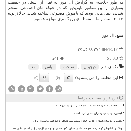
به طور خلاصه، به گزارش ال مور به نقل از ایسنا، در حقیقت
بسیاری از این تصاویر باورپذیر که در شبکه های اجتماعی منتشر
شدند، جعل هایی بودند که با هوش مصنوعی ساخته شدند. حالا ژانویه
۲۰۲۶ است و ما با مسئله ی بزرگ تری مواجه هستیم.
منبع:
ال مور
1404/10/17
09:47:38
241
/ 5
0.0
تگهای خبر:
دیجیتال
,
ساخت
,
لباس
,
مد
این مطلب را می پسندید؟
(0)
(0)
تازه ترین مطالب مرتبط
سینماها در دومین هفته مرداد ۴۴ میلیارد تومان فروختند
اربعین تهدید جدی برای تمدن غرب است
تاکید بر توسعه همکاری ها در حوزه دیپلماسی عمومی و معرفی شایسته ایران
واکنش کیانوش گرامی به اعتراف سالیان پیش اکبر عبدی درباره ی بازی در زیر آسمان شهر به