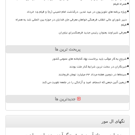
همراه فیلم
ویژه برنامه های تلویزیون در عید غدیر، درگذشت امام خمینی (ره) و قیام ۱۵ خرداد
دبیر شورای عالی انقلاب فرهنگی خواهان معرفی جان فدایان در حوزه بین المللی شد به همراه
فیلم
معرفی شیراوند بعنوان رئیس جدید فرهنگسرای نیاوران
پربحث ترین ها
شروع به کار موکب باید برخاست نهاد کتابخانه های عمومی کشور
خبرنگاران در سخت ترین شرایط کنار ملت بودند
سینماها در دومین هفته مرداد ۴۴ میلیارد تومان فروختند
اربعین آئین جمعی که انسجام، امید و آزادگی را در جامعه تقویت می کند
جدیدترین ها
تگهای ال مور