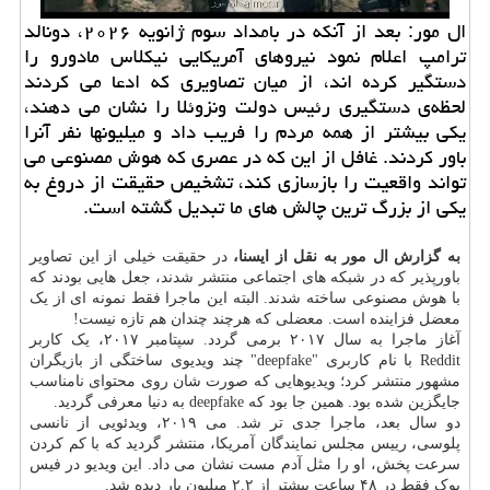
ال مور: بعد از آنکه در بامداد سوم ژانویه ۲۰۲۶، دونالد
ترامپ اعلام نمود نیروهای آمریکایی نیکلاس مادورو را
دستگیر کرده اند، از میان تصاویری که ادعا می کردند
لحظه‌ی دستگیری رئیس دولت ونزوئلا را نشان می دهند،
یکی بیشتر از همه مردم را فریب داد و میلیونها نفر آنرا
باور کردند. غافل از این که در عصری که هوش مصنوعی می
تواند واقعیت را بازسازی کند، تشخیص حقیقت از دروغ به
یکی از بزرگ ترین چالش های ما تبدیل گشته است.
به گزارش ال مور به نقل از ایسنا،
در حقیقت خیلی از این تصاویر
باورپذیر که در شبکه های اجتماعی منتشر شدند، جعل هایی بودند که
با هوش مصنوعی ساخته شدند. البته این ماجرا فقط نمونه ای از یک
معضل فزاینده است. معضلی که هرچند چندان هم تازه نیست!
آغاز ماجرا به سال ۲۰۱۷ برمی گردد. سپتامبر ۲۰۱۷، یک کاربر
Reddit با نام کاربری "deepfake" چند ویدیوی ساختگی از بازیگران
مشهور منتشر کرد؛ ویدیوهایی که صورت شان روی محتوای نامناسب
جایگزین شده بود. همین جا بود که deepfake به دنیا معرفی گردید.
دو سال بعد، ماجرا جدی تر شد. می ۲۰۱۹، ویدئویی از نانسی
پلوسی، رییس مجلس نمایندگان آمریکا، منتشر گردید که با کم کردن
سرعت پخش، او را مثل آدم مست نشان می داد. این ویدیو در فیس
بوک فقط در ۴۸ ساعت بیشتر از ۲.۲ میلیون بار دیده شد.