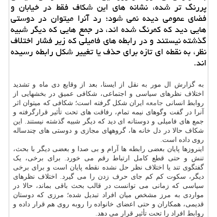
پررنگ تر شده، نشانه های این شکاف فقط در خیابان و
فضای عمومی دیده نمی شود؛ رد آنرا میتوان در دوستی
هایی دید که کمرنگ شده اند، در جمع هایی که دیگر شبیه
گذشته نیستند و در رابطه های فامیلی که زیر فشار اختلاف
نظر، به نقطه ای تازه برای حذف یا تغییر شکل رابطه رسیده
اند.
به گزارش ال مور به نقل از ایسنا، بعد از وقایع دی ماه و تشدید
اختلاف نظرهای سیاسی و اجتماعی، شکافی عمیق در بخشهایی از
روابط انسانی
جامعه
ایران شکل گرفته است؛ شکافی که میتوان اثر
آنرا در گفت وگوهای نیمه تمام، رفاقت های تحت تأثیر قرارگرفته و
جمع های فامیلی و دوستانه ای دید که دیگر شبیه گذشته نیستند. این
شکاف حالا در دل خانه ها، گروههای مجازی و دوستی های چندساله
روی داده است.
اینروزها پایان بعضی رابطه ها آرام و بی صدا و بعضی دیگر با بحث،
تنش و حتی قطع کامل ارتباط رقم می خورد. برای برخی، یک
گفتگوی تند یا اختلاف نظر حل نشده نقطه پایان است و برای برخی
دیگر، سکوت کم کم جای حرف زدن را می گیرد. اختلاف نظرهای
سیاسی که زمانی می توانست در قالب بحث باقی بماند، حالا در
مواردی به مرز مشخص میان افراد تبدیل شده؛ مرزی که دوستان
قدیمی، همکاران و حتی اعضای خانواده را روبه روی هم قرار داده و
روابط افراد را تحت تأثیر قرار می دهد.