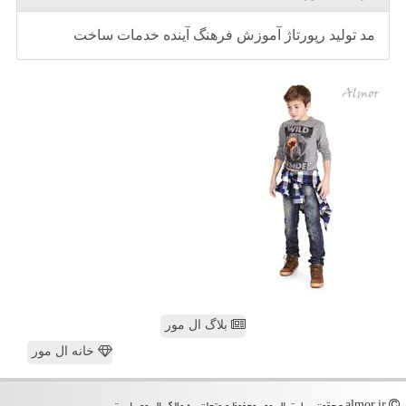
مد
تولید
رپورتاژ
آموزش
فرهنگ
آینده
خدمات
ساخت
بلاگ ال مور
خانه ال مور
almor.ir - حقوق سایت ال مور محفوظ و متعلق به مالک ال مور است