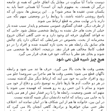
دوست ماند؟ آیا سکوت در مقابل یک اتفاق خاص که همه ی جامعه
درگیر آن هستند، به مفهوم تأیید آن است؟ آیا همدلی حتماً باید به
یکسان شدن عقیده ها منجر شود؟ و.... این پرسش ها، بدون آن که
پاسخ روشنی داشته باشند، یا روابط را در وضعیتی مبهم نگه می
دارند یا در نهایت منجر به قطع ارتباط می شوند.
از طرف دیگر، فقدان گفتگوی عمومی منسجم و پایدار سبب شده بار
خیلی از بحث های حل نشده به روابط شخصی منتقل شود. جایی که
نه قواعد گفتگوی حرفه ای وجود دارد و نه حتی گاهی امکان خروج
محترمانه از بحث، بخصوص در شرایطی که امکان دارد پای چالش
های سابق یک رابطه هم به بحثِ تازه کشیده شده و افراد را در دو
قطب کاملا مخالف هم قرار دهد. درنتیجه، اختلاف ها شخصی می
شوند و بجای نقدِ نظر یا دیدگاه، خود فرد هدف قرار می گیرد.
هیچ چیز شبیه قبل نمی شود
بعضی وقت ها بحث بالا می گیرد، حرف ها تند می شود و رابطه
ناگهان قطع می شود؛ بعضی وقت ها هم ماجرا بی سروصدا جلو می
رود و افراد جایی به خود می آیند که ارتباط دیگر مثل گذشته نیست.
در هر دو حالت، آدم ها بارها ناچار به توضیح دادن و دفاع از خود می
شوند و مدام با این حس رو به رو هستند که فهمیده نمی شوند یا
متهم اند. همین وضعیت، رابطه ها را یا زیر فشار تنش از هم می پاشد
یا به جایی می رساند که ادامه دادنشان دیگر شبیه گذشته نیست.
در این بین، خانواده ها هم از این شکاف ها در امان نمانده اند. اختلاف
نظر حتی میان خواهرها و برادرها، گاهی آنچنان بالا می گیرد که