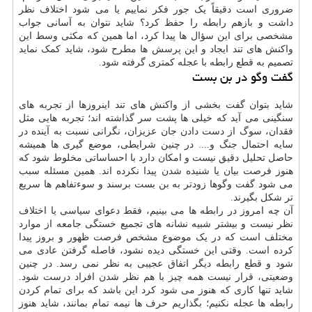
ضروری است دقیقاً یک جور فکر نماییم یا می شود اختلاف نظر
داشت و بازهم رابطه را حفظ کرد؟ شاید نتوان به آسانی جواب
مشخصی برای این سؤال ها پیدا کرد، اما همین که مکثی وسط این
واکنش های تند ایجاد و این پرسش ها مطرح شود، شاید کمک نماید
تصمیم به قطع رابطه با عجله کمتری گرفته شود.
گفت وگو در بن بست
شاید بتوان گفت بخشی از واکنش های تند اینروزها از تجربه های
سنگینی می آید که خیلی ها پشت سر گذاشته اند؛ تجربه هایی مثل
فقدان، سوگ از دست دادن جان عزیزان، نگرانی نسبت به آینده در
سایه احتمال جنگ و.... در چنین شرایطی، موضع گیری ها همیشه
حاصل تحلیل دقیق نیست و امکان دارد با احساساتی مخلوط شود که
هنوز فرصت بیان یا شنیده شدن پیدا نکرده اند. همین مسئله سبب
می شود گفت وگوها زودتر به بن بست برسند و سوءتفاهم ها سریع
تر شکل بگیرند.
آن چه امروز در رابطه ها می بینیم، فقط دعوای سیاسی یا اختلاف
نظر نیست و بیشتر شبیه نشانه های تجمیع خستگی جامعه از موارد
مختلف است که در یک موضوع مشخص فرصت ظهور و بروز پیدا
کرده است. وقتی این خستگی دیده نشود، فاصله گرفتن عادی می
شود و قطع رابطه دیگر اتفاق عجیبی به نظر نمی رسد. در چنین
وضعیتی، قرار نیست همه چیز با هم نظر شدن افراد درست شود.
شاید تنها کاری که هنوز می شود کرد این باشد که برای تمام کردن
رابطه ها عجله نکنیم؛ بگذاریم حرف ها نیمه تمام بمانند، شاید هنوز