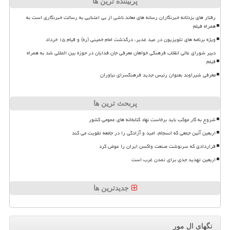
پربیننده ترین ها
رفتار های بزدلانه خبرنگاران رسانه های معاند ناشی از بی اعتنایی به رسالت خبرنگاری است به
همراه فیلم
ویژه برنامه های تلویزیون در عید غدیر، درگذشت امام خمینی (ره) و قیام ۱۵ خرداد
دبیر شورای عالی انقلاب فرهنگی خواهان معرفی جان فدایان در حوزه بین المللی شد به همراه
فیلم
معرفی شیراوند بعنوان رئیس جدید فرهنگسرای نیاوران
پربحث ترین ها
شروع به کار موکب باید برخاست نهاد کتابخانه های عمومی کشور
اربعین آئین جمعی که انسجام، امید و آزادگی را در جامعه تقویت می کند
قراردادی که سرنوشت صنعت واکسن ایران را عوض کرد
اربعین تهدید جدی برای تمدن غرب است
جدیدترین ها
تگهای ال مور