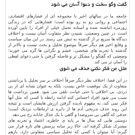
گفت وگو سخت و دعوا آسان می شود
جامعه ما در سالهای اخیر با مجموعه ای از فشارهای اقتصادی،
اجتماعی و روانی رو به رو بوده است؛ فشارهایی که در زندگی
روزمره انباشته شده و آستانه تحمل خیلی از افراد را پایین آورده
است. در چنین وضعیتی، شنیدن نظر متفاوت آسان نیست و اختلاف
دیدگاه ها سریع تر از گذشته به تنش می رسند. در این میان سیاست
و وقایع اخیر هم دیگر صرفاً موضوع تحلیل و بحث نیست و بالاتر از
گذشته با تجربه های شخصی، خشم و نگرانی ها گره می خورند؛
وضعیتی که گفتگو را مشکل تر و فاصله گرفتن یا حتی دعوای لفظی
را آسان تر می کند.
مثل من فکر نکنی حذف می شوی
در این فضا، اختلاف نظر دیگر صرفاً اختلاف بر سر تحلیل یا برداشتی
متفاوت از یک موقعیت خاص نیست، بلکه به عنوان نشانه ای از بی
دردی، بی اخلاقی یا حتی خیانت تلقی می شود. همین برداشت ها
سبب می شود افراد احساس کنند ادامه رابطه با کسی که مثل آنها
فکر نمی کند، به مفهوم نادیده گرفتن ارزش هایشان است و نتیجه
این روند حذف تدریجی آدم ها از دایره ی ارتباطات نزدیک است؛
حذفی که گاهی بی سروصدا و گاهی با یک جدال جانانه رخ می دهد.
دوستی هایی که سال ها بر پایه ی خاطره، اعتماد و تجربه های
مشترک شکل گرفته اند، حالا زیر سایه پرسش های تازه قرار می
گیرند؛ آیا میتوان با کسی که تحلیل سیاسی متفاوتی دارد، بازهم