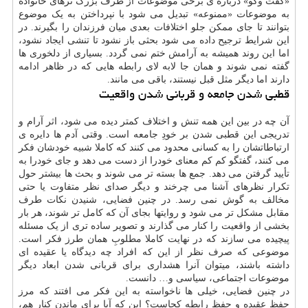
«گفت وگو» درباره ی برخی موضوعات از طرف بزرگ ترهای خانواده
به موضوعات «ممنوعه» تبدیل می شود با نپرداختن به یک موضوع
بتوانند تا جای ممکن جلو اختلافات بعدی میان فرزندان را بگیرند. در
این شرایط ترجیح داده می شود بحثی باز نشود تا تنشی ایجاد نشود،
اما این روند همیشه به آرامش ختم نمی گردد. بسیاری از دلخوری ها
گفته نمی شوند و همان جا لابه لای رابطه هایی که در ظاهر ادامه
دارند اما دیگر مثل قبل نیستند، باقی می مانند.
قطبی شدن جامعه و قربانی شدن واقعیت
آن چه در بین این همه تنش و اختلاف کمتر دیده می شود، اثر آرام و
تدریجی این قطبی شدن بر خودِ جامعه است. وقتی آدم ها دایره ی
ارتباطاتشان را به کسانی محدود می کنند که کاملا شبیه خودشان فکر
می کنند، گفتگو کم کم معنای خودرا از دست می دهد و جای خودرا به
تأیید گرفتن می دهد. جمع ها بسته تر می شوند و بحث ها بیشتر حول
تکرار نظرهای آشنا می چرخند و دیگر صدای نظر متفاوت یا حتی
مخالف به گوش نمی رسد. در چنین فضایی، شنیدن نکات طرف
مقابل مشکل تر می شود و روایتها بجای آن که کامل تر شوند، هر بار
بخشی از واقعیت را کنار می گذارند و تصویر ساده تری از یک مسئله
پیچیده می سازند که در نهایت کاملا مطلوبِ همان طرز فکر است.
موضوعی که صرف نظر از این که افراد چه دیدگاه یا عقیده ای
داشته باشند، میتوان آنرا هشداری برای قربانی شدن ابعاد دیگر
موضوعات اجتماعی، سیاسی و… دانست.
در چنین فضایی، خیلی ها ناخواسته به این فکر می افتند که مرز
حفظ عقیده و حفظ رابطه کجاست؟ این که آیا برای ماندن کنار هم،