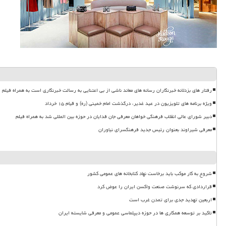
رفتار های بزدلانه خبرنگاران رسانه های معاند ناشی از بی اعتنایی به رسالت خبرنگاری است به همراه فیلم
ویژه برنامه های تلویزیون در عید غدیر، درگذشت امام خمینی (ره) و قیام ۱۵ خرداد
دبیر شورای عالی انقلاب فرهنگی خواهان معرفی جان فدایان در حوزه بین المللی شد به همراه فیلم
معرفی شیراوند بعنوان رئیس جدید فرهنگسرای نیاوران
شروع به کار موکب باید برخاست نهاد کتابخانه های عمومی کشور
قراردادی که سرنوشت صنعت واکسن ایران را عوض کرد
اربعین تهدید جدی برای تمدن غرب است
تاکید بر توسعه همکاری ها در حوزه دیپلماسی عمومی و معرفی شایسته ایران