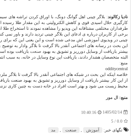
نادیا زکالوند
کارگیری حلال اسیدی قوی و کاهش الکترولیتی به این مقدار طلا رسیده ا
طرفداران مختلفی مشتاقانه این ویدیو را مشاهده نمودند تا استخراج طلا از 
چینی در ویدیوی آموزشی اش مدعی شده است و این یعنی این که برای رسیدن به این مقدار طلا 
این بحث در رسانه های اجتماعی آنقدر بالا گرفت تا بلاگر وادار به توضیح
بیشتر بازیافت از وسایل دورریز و تشویق به بهبود
صنعت
بازیافت بوده اس
البته متخصصان هشدار دادند، بازیافت این نوع وسایل در خانه، به سبب 
منبع:
odditycentral
خلاصه اینکه این بحث در شبکه های اجتماعی آنقدر بالا گرفت تا بلاگر مل
از این کار بیشتر بازیافت از وسایل دورریز و تشویق به بهبود صنعت باز
محیط زیست می شود و بهتر است افراد در خانه دست به چنین کاری نزنند
منبع:
ال مور
1405/02/14
10:40:16
/ 5
0.0
تگهای خبر:
آموزش
,
صنعت
,
مد