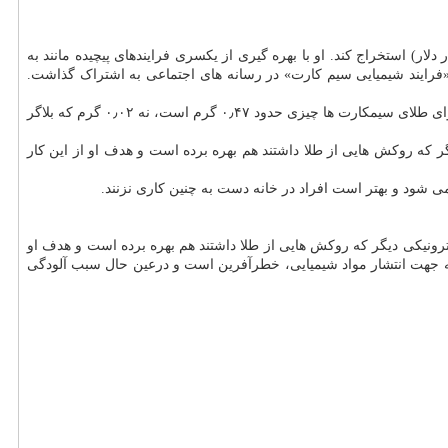
ی اهل گوانگ دونگ، با اوراق کردن تراشه های سیمکارت ها و دیگر اجزاء الکترونیکی توانسته ۱۹۱٫۷۳ گرم طلا (به ارزش ۱۷ هزار دلار) استخراج کند. او با بهره گیری از یکسری فرایندهای پیچیده مانند به
 «فرایند شیمیایی سیم کارت» در رسانه های اجتماعی به اشتراک گذاشت.
برخی از کاربران درباره ی ادعای این بلاگر چینی تردید دارند و باور نمی کنند بتوان با این تکنیک به این مقدار طلا دست پیداکرد. متخصصان می گویند محتوای طلای سیمکارت ها چیزی حدود ۰٫۴۷ گرم است، نه ۰٫۰۲ گرم که بلاگر
یگر که روکش هایی از طلا داشتند هم بهره برده است و هدف او از این کار
 شود و بهتر است افراد در خانه دست به چنین کاری نزنند.
کترونیکی دیگر که روکش هایی از طلا داشتند هم بهره برده است و هدف او
، به جهت انتشار مواد شیمیایی، خطرآفرین است و درعین حال سبب آلودگی