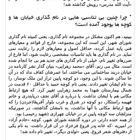
«آیت الله مدرس» رویش گذاشته شد!
* چرا چنین بی تناسبی هایی در نام گذاری خیابان ها و
کوچه ها بوجود آمده است؟
ببینید، هم اکنون مشکل در مجموعه نام گذاری، یعنی کمیته نام گذاری
شورای شهر، این است که این مجموعه، خارج از قواعد و معیارهای
فنی پایه عمل کرده، حداقل اصول و معیارهای لازم را رعایت نمی
نماید. در نام گذاری ها باید تناسبات مشخصی رعایت شود، اما فارغ از
ضررهای تغییر نام، خیلی از نام گذاری های جدید هم بی جا انجام شده
است. مثال می زنم: آقای «محمد زهرایی» بنیان گذار نشر کارنامه در
خیابان دربند ساختمانی می ساختند، اما عمرشان کفاف نداد که در آن
جا ساکن شوند. با این وجود، دو کوچه پایین تراز این ملک نوساز، را
به نام ایشان تغییر دادند. یعنی نام کوچه حمید با حداقل ۶۰ قدمت در
شمال بیمارستان شهدا به محمد زهرایی تغییر کرد. که هیچ ارتباط
مکانی هم با ایشان نداشت. یا درباره ی آقای نجف دریابندری و خانم
فهیمه راستکار، دو کوچه در شرق و غرب بلوار آفریقا(جردن) را که
هیچ ارتباط مکانی با آنها نداشت، به نامشان گذاشتند، در صورتیکه
منزلشان سه کوچه پایین تر در خیابان چهرازی (شهید رحیمی) بود.
از همه خنده دارتر، در دوره گذشته شورای شهر، کوچه «خادم آزاد»
در امیریه -که خانه پدر فروغ فرخزاد در آن قرار داشت- به نام یکی
از دفترهای شعر فروغ، یعنی «تولدی دیگر»، تغییر نام داده شد!