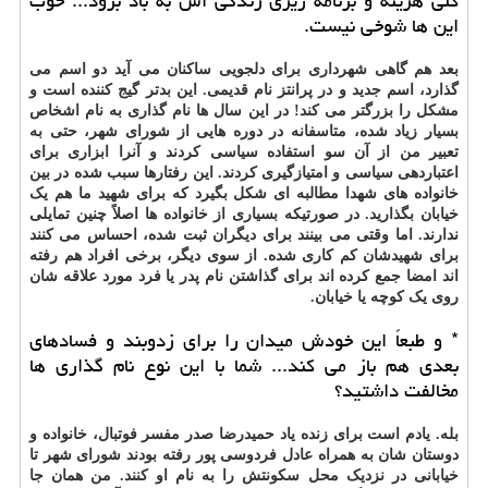
کلی هزینه و برنامه ریزی زندگی اش به باد برود... خوب
این ها شوخی نیست.
بعد هم گاهی شهرداری برای دلجویی ساکنان می آید دو اسم می
گذارد، اسم جدید و در پرانتز نام قدیمی. این بدتر گیج کننده است و
مشکل را بزرگتر می کند! در این سال ها نام گذاری به نام اشخاص
بسیار زیاد شده، متاسفانه در دوره هایی از شورای شهر، حتی به
تعبیر من از آن سو استفاده سیاسی کردند و آنرا ابزاری برای
اعتباردهی سیاسی و امتیازگیری کردند. این رفتارها سبب شده در بین
خانواده های شهدا مطالبه ای شکل بگیرد که برای شهید ما هم یک
خیابان بگذارید. در صورتیکه بسیاری از خانواده ها اصلاً چنین تمایلی
ندارند. اما وقتی می بینند برای دیگران ثبت شده، احساس می کنند
برای شهیدشان کم کاری شده. از سوی دیگر، برخی افراد هم رفته
اند امضا جمع کرده اند برای گذاشتن نام پدر یا فرد مورد علاقه شان
روی یک کوچه یا خیابان.
* و طبعاً این خودش میدان را برای زدوبند و فسادهای
بعدی هم باز می کند... شما با این نوع نام گذاری ها
مخالفت داشتید؟
بله. یادم است برای زنده یاد حمیدرضا صدر مفسر فوتبال، خانواده و
دوستان شان به همراه عادل فردوسی پور رفته بودند شورای شهر تا
خیابانی در نزدیک محل سکونتش را به نام او کنند. من همان جا