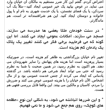
اعتراض کردم. گفتم این کار ضرر مستقیم به مالکان آن خیابان وارد
می نماید. در عوض بیایید یک خیر عمومی ایجاد کنید—مثلاً یک آب
سردکن، یا یک فضای نشستن، یا یک خدمت شهری به نام او با پول
خانواده و دوستان ایجاد کنید. این هم شرافتمندانه تر است، هم
ماندگارتر.
* در سنت خودمان مثلا بعضی ها مدرسه می سازند،
مسجد می سازند، امکانات عمومی ایجاد می کنند. اما این
گونه که می فرمایید برخی فکر می کنند تغییر یک پلاک
یک یادمان کم هزینه است.
تغییر نام خیابان بزرگداشتی به ظاهر کم هزینه است، در صورتیکه
بسیار پرهزینه است اما هزینه های پنهانش را سایر شهروندان می
دهند. هم اکنون به نظرم رسید، در همین صحبت با شما به نظرم
رسید که حتی می تواند ابعاد شرعی هم داشته باشد. در گذشته
یادمانی که ایجاد می کردند از جنس خدمت عمومی بود و از مال
اشخاص. الآن نام خیابان را با هزینه عمومی عوض می کنند و ضررش
را مردم، کاسبان و مالکین می بینند. این واقعا قابل بررسی فقهی هم
هست.
* و این ضررها انباشته می شود، به شکلی این نوع «مظلمه
های کوچک» روی هم جمع می شود و ما نمی فهمیم.