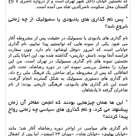
که نخستین خیابان داخل شهر تهران است و از دروازه ناصری تا کاخ
گلستان محل سکونت ناصرالدین شاه می آمده است.
* پس نام گذاری های یادبودی یا سمبولیک از چه زمانی
شروع شد؟
نام گذاری های یادبودی یا سمبولیک در حقیقت پس از مشروطه آغاز
می شود. یکی از نمونه هایی که توانستیم پیدا نماییم، نام گذاری
خیابانی است که امروز «نوفل لوشاتو» نام دارد. چون سفارت
فرانسه آنجا بوده، نامش «پاریس» گذاشته شده بود. این احیانا یکی از
نخستین نمونه های نام گذاری سمبولیک در تهران است. من این
موارد را مفصل بررسی نموده ام، در دوره رضاشاه، تحت تاثیر
اتفاقاتی که پس از مشروطه برای ساختن یک فرهنگ ملی رخ داد،
نام گذاری های دستوری سمبولیک به شکل گسترده انجام گرفت.
عمده این نام گذاری های یادبودی، فرهنگی تاریخی بودند؛ از نام
شاعران گرفته تا پادشاهان.
* این ها همان چیزهایی بودند که انجمن مفاخر آن زمان
پیشنهاد می کرد، و نام گذاری های سیاسی چه زمانی رواج
پیدا کردند؟
نام گذاری های سیاسی در اواخر دوره رضاشاه آغاز شد؛ مانند
«خیابان پهلوی» «خیابان شاه»، «میدان ۲۴ اسفند». اما پس از اشغال