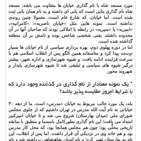
مورد مسجد شاه با نام گذاری خیابان ها متفاوت می باشد، مسجد
شاه نام گذاری بنایی است که بانی ای داشته و به نام همان بانی ثبت
شده است. اما خیابان، که شارع عام است، معمولا چنین روندی
نداشته است. نمونه هایی مثل «خیابان ناصریه»، «کامرانیه»،
«امیریه» یا «منیریه» در رابطه با املاکی بودند که صاحبان آنها در آن
محدوده داشتند. یعنی شخصی شاخص بوده و نامش بر آن منطقه
گذاشته شده است.
اما در دوره پهلوی دوم، بهره برداری سیاسی از نام خیابان ها بسیار
توسعه
پیدا کرد و متاسفانه همین الگو پس از انقلاب اسلامی هم با
سرعت فزاینده ادامه یافت. و شیوه شهرسازی و اداره شهر، بیشتر
درگیر شیوه های سیاسی و تبلیغی شد تا شیوه شهرسازی پایدار و
شهروند محور.
* یک نمونه معنادار از نام گذاری در گذشته وجود دارد که
با شرایط امروز مقایسه پذیر باشد؟
بله، یک مورد جالب مربوط به خیابان «مدرس» است. ما از دهه ۳۰
خیابانی به نام آیت الله مدرس در تهران داشتیم که از جلوی مجلس
شورای ملی (میدان بهارستان) شروع می شد و تا خیابان امیرکبیر
امتداد می یافت؛ این نام گذاری بطورکامل بامسما و منطبق با سابقه
تاریخی محلّی بود؛ چون هم مجلس همانجا بود، که محل کار مدرس
بود و هم خانه وی در نزدیکی آن قرار داشت. اما پس از انقلاب، این
نام به بهارستان تغییر کرد؛ و نام اتوبان شاهنشاهی برداشته شد و نام