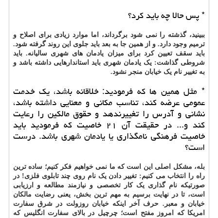
* پس حالا چه باید کرد؟
ببینید، گذشته را نمی شود برگرداند، اما موارد زیادی برای اصلاح و
ترمیم وجود دارد. و از همین جا به بعد باید جلوی این روند گرفته شود.
باید سقف تعیین کرد برای میزان یادمان های شهری سالیانه. باید
شروطی گذاشت: یک یادمان شهری باید استاندارهایی داشته باشد و
به تغییر نام یک خیابان منجر نشود.
* مثل همین ها که فرمودید: خلاقانه باشد، یک خدمت
عمومی عرضه کند، تناسب مکانی و معنایی داشته باشد،
نشانی و آدرس را تغییرندهد و حقوق مالکین را رعایت
کند و... در حقیقت آن ۲۱ خاصیت که فرمودید باید
خاصیت فرهنگی نامگذاری یا یادمان شهری باشد. درست
است؟
بله، مشکل اصلی این است که ما نمی خواهیم فکر کنیم؛ ساده ترین
راه را انتخاب می کنیم: تغییر دادن یک نام روی چند تابلوی فلزی! در
صورتیکه نام گذاری یک کار تخصصی و نیازمند مطالعه و ارزیابی
است، تا در نهایت برسیم به مهم ترین بخش، یعنی رضایت مالکان
خیابان و معبر. حرف آخر اینکه خیابان روزولت در شرق سفارت
امریکا که امروز مفتح است؛ چرچیل در بالای سفارت انگلیس که