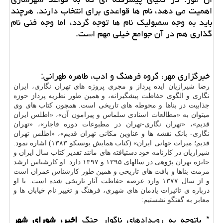
اهمیت می دهد، نام ها قواعدی برای انتخاب دارند. هرچند
باید به وجه سمبولیک نام ها توجه گردد، اما وجه فنی نام
گذاری هم در آن جوامع خیلی مهم است.
خبرگزاری مهر، گروه فرهنگ و ادب، طاهره طهرانی:
رضا شیرازیان ایده پرداز و مجری پروژه های تهران نگاری، ایران
نگاری و الگوی حفاظت پیشگیرانه، و همین طور نظریه پرداز حوزه
جذابیت در بناها و محوطه های تاریخی است. همچون کتاب های وی
میتوان به «مطالعات اسنادی سلماس و پیرامون آن»، «اطلس ایران
قدیم»، «تهران نگاری-تهران در مطبوعات دوره قاجار»، «تهران
نگاری- بانک نقشه ها و عناوین مکانی تهران قدیم»، «اطلس تهران
قدیم؛ میراث جهانی ایران» (کتاب همایش یونسکو ۱۳۸۳) اشاره نمود.
شیرازیان در کارنامه خود دستیافته های مانند تقدیر کتاب سال ایران و
جایزه تهران پژوهی در سالهای ۱۳۹۵ و ۱۳۹۷ دارد. او کارشناس ارشد
مرمت بناها و بافت های تاریخی و همین طور کارشناس عمران است
و از سال ۱۳۷۷ وارد عرصه حفاظت آثار تاریخی شده است. با او
درباره ی تاثیرات یادمان های شهری، فرهنگ و تغییر نام خیابان ها و
معابر به گفتگو نشستیم:
* باتوجه به رویدادهای ناگوار جنگ
اخیر، شورای شهر