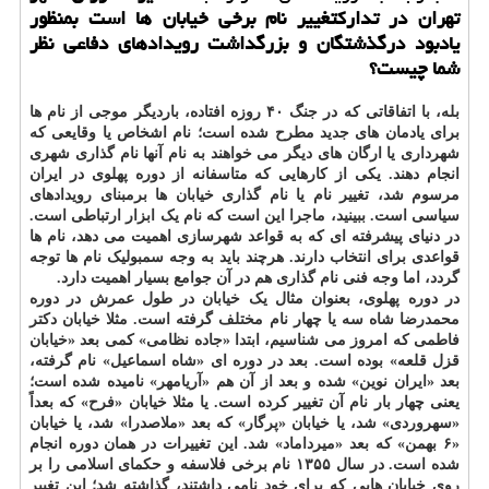
تهران در تدارک
تغییر نام برخی خیابان ها است بمنظور
یادبود درگذشتگان و بزرگداشت رویدادهای دفاعی نظر
شما چیست؟
بله، با اتفاقاتی که در جنگ ۴۰ روزه افتاده، باردیگر موجی از نام ها
برای یادمان های جدید مطرح شده است؛ نام اشخاص یا وقایعی که
شهرداری یا ارگان های دیگر می خواهند به نام آنها نام گذاری شهری
انجام دهند. یکی از کارهایی که متاسفانه از دوره پهلوی در ایران
مرسوم شد، تغییر نام یا نام گذاری خیابان ها برمبنای رویدادهای
سیاسی است. ببینید، ماجرا این است که نام یک ابزار ارتباطی است.
در دنیای پیشرفته ای که به قواعد شهرسازی اهمیت می دهد، نام ها
قواعدی برای انتخاب دارند. هرچند باید به وجه سمبولیک نام ها توجه
گردد، اما وجه فنی نام گذاری هم در آن جوامع بسیار اهمیت دارد.
در دوره پهلوی، بعنوان مثال یک خیابان در طول عمرش در دوره
محمدرضا شاه سه یا چهار نام مختلف گرفته است. مثلا خیابان دکتر
فاطمی که امروز می شناسیم، ابتدا «جاده نظامی» کمی بعد «خیابان
قزل قلعه» بوده است. بعد در دوره ای «شاه اسماعیل» نام گرفته،
بعد «ایران نوین» شده و بعد از آن هم «آریامهر» نامیده شده است؛
یعنی چهار بار نام آن تغییر کرده است. یا مثلا خیابان «فرح» که بعداً
«سهروردی» شد، یا خیابان «پرگار» که بعد «ملاصدرا» شد، یا خیابان
«۶ بهمن» که بعد «میرداماد» شد. این تغییرات در همان دوره انجام
شده است. در سال ۱۳۵۵ نام برخی فلاسفه و حکمای اسلامی را بر
روی خیابان هایی که برای خود نامی داشتند، گذاشته شد؛ این تغییر