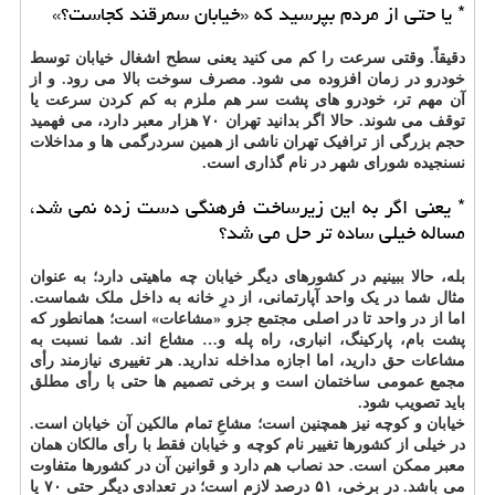
* یا حتی از مردم بپرسید که «خیابان سمرقند کجاست؟»
دقیقاً. وقتی سرعت را کم می کنید یعنی سطح اشغال خیابان توسط
خودرو در زمان افزوده می شود. مصرف سوخت بالا می رود. و از
آن مهم تر، خودرو های پشت سر هم ملزم به کم کردن سرعت یا
توقف می شوند. حالا اگر بدانید تهران ۷۰ هزار معبر دارد، می فهمید
حجم بزرگی از ترافیک تهران ناشی از همین سردرگمی ها و مداخلات
نسنجیده شورای شهر در نام گذاری است.
* یعنی اگر به این زیرساخت فرهنگی دست زده نمی شد،
مساله خیلی ساده تر حل می شد؟
بله، حالا ببینیم در کشورهای دیگر خیابان چه ماهیتی دارد؛ به عنوان
مثال شما در یک واحد آپارتمانی، از درِ خانه به داخل ملک شماست.
اما از در واحد تا در اصلی مجتمع جزو «مشاعات» است؛ همانطور که
پشت بام، پارکینگ، انباری، راه پله و… مشاع اند. شما نسبت به
مشاعات حق دارید، اما اجازه مداخله ندارید. هر تغییری نیازمند رأی
مجمع عمومی ساختمان است و برخی تصمیم ها حتی با رأی مطلق
باید تصویب شود.
خیابان و کوچه نیز همچنین است؛ مشاعِ تمام مالکین آن خیابان است.
در خیلی از کشورها تغییر نام کوچه و خیابان فقط با رأی مالکان همان
معبر ممکن است. حد نصاب هم دارد و قوانین آن در کشورها متفاوت
می باشد. در برخی، ۵۱ درصد لازم است؛ در تعدادی دیگر حتی ۷۰ یا