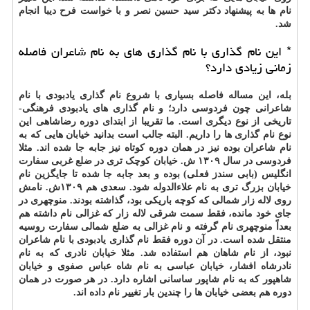
نام ها به پیشنهاد دکتر سید حسین نصر و با خواست فرح دیبا انجام
شد.
* این نام گذاری با نام گذاری های به نام شاعران فاصله
زمانی زیادی دارد؟
بله، این مساله فاصله بسیاری با شروع نام گذاری یادبودی با نام
شاعرانی چون فردوسی دارد؛ و نام گذاری های یادبودی فرهنگی-
تاریخی از نوع دیگری است. ما تقریبا از ابتدای دوره رضاشاهی این
نوع نام گذاری ها را داریم. البته جالب است بدانید خیابان هایی که به
نام شاعران بوده نیز در همان دوره کوتاه نیز جابه جا شده اند. مثلا
فردوسی در سال ۱۳۰۹ ش. خیابان کوچک تری در ضلع غربی سفارت
انگلیس (بابی سندز فعلی) بوده و بعد جابه جا شده تا جایگزین نام
خیابان بزرگ تری به نام علاءالدوله شود. سعدی هم ۱۳۰۹ش. نامش
روی لاله زار شمالی که کوچه باریکی بود، گذاشته بودند. منوچهری در
جای خود مانده، فقط سمت شرقی لاله زار که غزالی نام داشته هم
بعداً منوچهری نام گرفته و نام غزالی به ضلع شمالی سفارت روسیه
منتقل شده است. در آن دوره فقط نام گذاری یادبودی با نام شاعران
نبود، از نام شاهان هم استفاده شد. مثلا خیابان نادری که به نام
نادرشاه افشار، خیابان عباسی به نام شاه عباس صفوی و خیابان
شاهپور که به نام شاپور ساسانی اشاره دارد. در هر صورت در همان
دوره هم بعضی خیابان ها را چندین بار تغییر نام داده اند.