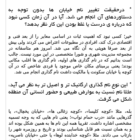
* درحقیقت تغییر نام خیابان ها بدون توجه به
دستاوردهای آن انجام می شد. آیا در آن زمان کسی نبود
که درباره ی درست یا غلط بودن این کار نظر بدهد؟
خیر؛ کسی نبود که اهمیت ثبات در اسامی معابر را از بعد فنی و
اقتصادی درک کند، افرادی در مطبوعات اعتراض می کردند ولی بیش
از بعد صرفا هویتی به آن نگاه می شد. امروز هم متاسفانه در
مجموعه مدیریت شهری و شورا متخصصی در این مورد نیست. جالب
است بدانیم که در نام گذاری های اولیه، نام گذاری ها اغلب مکانی
بودند؛ یعنی برمبنای مکان خاص موجود یا فردی شاخص که در آن
کوچه یا خیابان سکونت یا مالکیت داشت نام گذاری انجام می شد.
* این نوع نام گذاری ارگانیک تر و اصیل تر به نظر می آید،
مثلا نام نسبت به عوارض طبیعی و حضور انسانی آن منطقه
شکل می گرفت.
بله، مثلا «کوچه کلیسا»، «کوچه زغالی ها»، «خیابان یخچال»، یا
گذرهایی مانند «درب حمام نواب»؛ یعنی نام هایی که به وجه تسمیه
مشخصی اشاره داشت. تقریبا همه این نام ها به همین شکل بوده اند
و به همان نسبت هم قابل شناسایی بودند و تاریخ و روزمره شهر را
بازتاب می دادند. مثلا «کوچه خدابنده لوها» یا حتی «خیابان ناصریه»