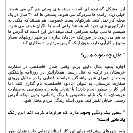
این مشکل گسترده ای است، بسته های پستی هم گم می شوند.
خیلی زیاد. راننده ها سردرگم می شوند. پستچی ها که ۳۰ سال در یک
محله کار نمی کنند. شرکتهای پست خصوصی هم هستند که متکی به
دایرکتوری های جدید نام هستند؛ وقتی اسم ها ناگهان عوض می شود،
سیستم ها نمی توانند همراهی کنند. نتیجه اش این است که آدرس ها
به هم می ریزد. در صورتیکه «یادمان سازی» در شهر روشهای بسیار
متنوع و کارآیی دارد، بدون اینکه آدرس مردم را دستکاری کند.
* مثل چه نمونه هایی؟
اجازه بدهید مثال دقیق بزنم. وقتی جمال خاشقجی در سفارت
عربستان در ترکیه به قتل رسید، همکارانش در روزنامه واشنگتن
پست از شورای شهر واشنگتن خواستند فضایی را در مقابل ورودی
سفارت عربستان، به عنوان «یادبود خاشقجی» نام گذاری کنند. اما
این کار را چطور انجام دادند؟ با انتخاب پیاده راه دسترسی به سفارت
عربستان، با یک تابلو مخصوص با رنگ یادمانی؛ بدون اینکه آدرس
رسمی خیابان تغییر کند، بدون اینکه زندگی مردم مختل شود.
* یعنی یک رنگی وجود دارد که قرارداد کرده اند این رنگ
یادمانی است؟
بله، شهرهای پیشرفته برای این کار استانداردهایی دارند-همان طور