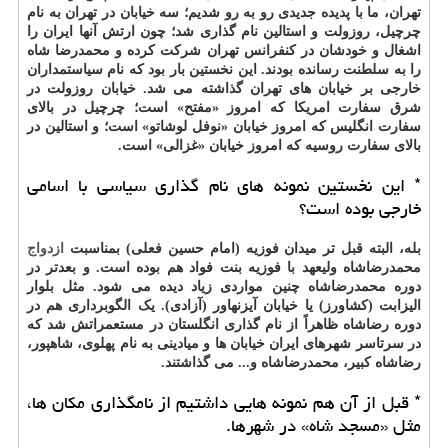
تهران، ما با پدیده جدیدی رو به رو شدیم؛ سه خیابان در تهران به نام
چرچیل، روزولت و استالین نام گذاری شد؛ چون ارتش آنها ایران را
اشغال و خودشان در کنفرانس تهران شرکت کرده و محمدرضا شاه
را به سلطنت رسانده بودند. این نخستین بار بود که نام سیاستمداران
خارجی بر خیابان های تهران گذاشته می شد. خیابان روزولت در
شرق سفارت امریکا که امروز «مفتح» است؛ چرچیل در بالای
سفارت انگلیس که امروز خیابان «نوفل لوشاتو» است؛ و استالین در
بالای سفارت روسیه که امروز خیابان «غزالی» است.
* این نخستین نمونه های نام گذاری سیاسی با اسامی
خارجی بوده است؟
بله، البته قبل تر میدان فوزیه (امام حسین فعلی) بمناسبت
ازدواج
محمدرضاشاه ولیعهد با فوزیه بنت فواد هم بوده است. و بعدتر در
دوره محمدرضاشاه چنین مواردی زیاد دیده می شود. مثل بلوار
الیزابت (کشاورز) یا خیابان آیزنهاور (آزادی). یک الگوبرداری هم در
دوره رضاشاه ظاهراً از نام گذاری انگلستان در مستعمراتش شد که
در سرتاسر شهرهای ایران خیابان ها و میادینی به نام پهلوی، شاهپور،
رضاشاه کبیر، محمدرضاشاه و... می گذاشتند.
* قبل از آن هم نمونه هایی داشتیم از نامگذاری مکان ها،
مثل «مسجد شاه» در شهرها.