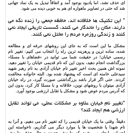
ای حذف نشد، اما یادبود بوجود آمد و اتفاقاً تبدیل به یک نماد جهانی
شد که حتی در تصاویر ماهواره ای هم به خوبی دیده می شود.
* این تکنیک ها خلاقانه اند، حافظه جمعی را زنده نگه می
دارند، مکان را ماندگار می کنند، گسست تاریخی ایجاد نمی
کنند و زندگی روزمره مردم را مختل نمی کنند.
مشکل ما این است که به جای این روشهای حرفه ای و مطالعه
شده، ساده ترین و پرهزینه ترین راه را انتخاب می کنیم: تغییر نام
رسمی خیابان! در حقیقت شما می توانید در «فضاهای با مسمّا»
بزرگداشت انجام دهید، بدون این که نام قدیمی خیابان را تغییر دهید.
نمونه اش همین بحث اخیر تغییر نام خیابان آزادی به نام رهبر شهید
سیدعلی خامنه ای است که پیشنهاد شده بود. البته خانواده مخالفت
کردند. حتی اگر قرار باشد بزرگداشتی صورت گیرد، در راه خیابان
آزادی میتوان با روشهای نوین، خلاقانه و با مسمّا کار کرد، بدون این
که آدرس مردم عوض شود و مشکل یا تقابل ارزشی بوجود آورد.
*تغییر نام خیابان علاوه بر مشکلات عملی، می تواند تقابل
ارزشی هم ایجاد کند؟
دقیقاً. وقتی ما یک خیابان قدیمی را که تغییر نام می دهیم، و آنرا به
نام شهدا یا شخصیت ها یا موارد دیگر می گذاریم، ناخواسته این
احساس ایجاد می شود که «ارزش جدید» درحال حذف «ارزش