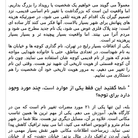
معمولاً می گویند می خواهیم یک شخصیت یا رویداد را بزرگ بداریم.
اما واقعیت این است که بزرگداشت با تغییر نام اسامی قدیمی، نزد
تصمیم گیران یک اقدام کم هزینه تلقی می شود، در صورتیکه هزینه
های پنهانش برای شهر بسیار بالاست. آنها فکر می کنند کار ساده ای
است: چند پلاک فلزی عوض می شود، یک نام جدید مطرح می شود و
مردم آنرا می بینند. اما واقعیت بسیار پیچیده تر و بسیار بسیار
پرهزینه تر است.
یکی از اتفاقات بسیار رایج در تهران، نام گذاری کوچه ها و خیابان ها
به نام شهداست. در تعدادی مناطق، حتی با خانواده شهدایی مواجه
شدم که هنوز از نام قدیمی کوچه شان استفاده می نمایند. چون نام
آن کوچه قسمتی از هویت تاریخی آن شهید نیز هست. وقتی این نام
را تغییر می دهیم، به مرور هویت تاریخی خود آن شخصیت را هم
دستکاری می نماییم.
* شما گفتید این فقط یکی از موارد است، چند مورد وجود
دارد برای توجه؟
بله، این تنها یکی از ۲۱ مورد مضرات تغییر نام است که من در
کارگاه هایم،
آموزش
می دهم. یکی از مهم ترین ها همین تناسب
مکانی است. علاوه بر آن، مسایل دیگری نیز هست. مثلا شما در شهر
مدام مترو و اتوبوس اضافه می کنید، اما می بینید ترافیک کاهش پیدا
نمی نماید. زیرساخت اطلاعات مکانی شهر نقش بسیار مهمی در
پایین آوردن ترافیک دارد. مثال بزنم: خیابان «نفت» که از خیابان