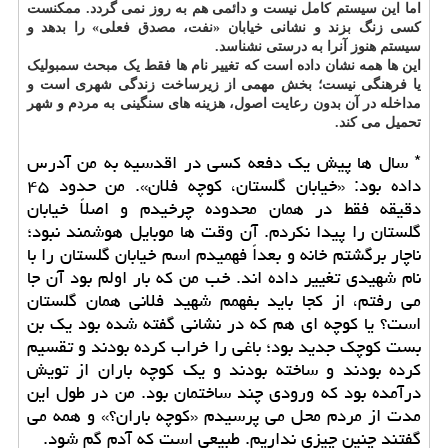
اما این سیستم کامل نیست و دائمی هم به روز نمی گردد. ممکنست
کسی زنگ بزند و نشانی خیابان «نفت، مصدق فعلی» را بدهد و
سیستم هنوز آنرا به درستی نشناسد.
این ها همه نشان داده است که تغییر نام ها فقط یک مبحث سمبولیک
یا فرهنگی نیست؛ بخش مهمی از زیرساخت زندگی شهری است و
مداخله در آن بدون رعایت اصول، هزینه های سنگینی به مردم و شهر
تحمیل می کند.
* سال ها پیش یک دفعه کسی در اقدسیه به من آدرس
داده بود: «خیابان گلستان، کوچه فلان». من حدود ۴۵
دقیقه فقط در همان محدوده چرخیدم و اصلاً خیابان
گلستان را پیدا نکردم. آن وقت ها موبایل هوشمند نبود؛
ناچار برگشتم خانه و بعداً فهمیدم اسم خیابان گلستان را با
نام شهیدی تغییر داده اند. خب من که بار اولم بود آن جا
می رفتم، از کجا باید بفهمم شهید فلانی همان گلستان
است؟ یا کوچه ای هم که در نشانی گفته شده بود یک بن
بست کوچک جدید بود؛ باغی را خراب کرده بودند و تقسیم
کرده بودند و ساخته بودند و یک کوچه باران از تویش
درآمده بود که ورودی چند ساختمان بود. من در طول این
مدت از مردم محل می پرسیدم «کوچه باران؟» و همه می
گفتند چنین چیزی نداریم. طبیعی است که آدم گم شود.