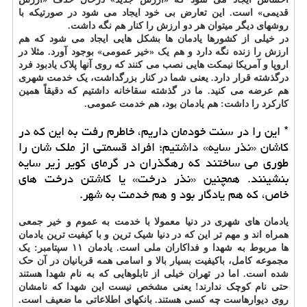
قدیمی» است. این تعارض بی خود ایجاد می شود در صورتیکه با
روشهای دیگر میتوان هر دو ارزش را کنار هم نگه داشت.
در خیلی از کشورها یادمان ها بشکل هایی ایجاد می شود که هم
ارزش را زنده نگه دارد و هم یک «خیر عمومی» بوجود آورد. مثلا در
اروپا و آمریکا نیمکت هایی نصب می کنند که روی آنها پلاک یادبود فرد
درگذشته قرار دارد. یعنی شما در کنار بزرگداشت، یک خدمت شهری
هم عرضه می کنید. ما در گذشته سقاخانه داشتیم که دقیقاً همین
کارکرد را داشت: هم یادمان بود، هم خدمت عمومی.
* این را در سنت خودمان داریم، خاطرم رفت به این که در
کاشان «نذر سایه» داشتیم؛ افراد قسمتی از ملک شان را
طوری می ساختند که رهگذران در گرمای کویر زیر سایه
بنشینند. همچنین «نذر درخت» یا کاشتن درخت های
خاص، که هم یادگار بود و هم خدمت به شهر.
یادمان های شهری در دنیا معمولا با خدمت به عموم و خیر جمعی
همراه اند و مهم تر این که در دنیا شیک ترین و با کیفیت ترین یادمان
ها مربوط به شهدا و فداکاران ملی است. یادمان ۱۱ سپتامبر: یک
مجموعه کامل، باکیفیت بسیار بالا و اسامی همه قربانیان در آن حک
شده است. اما در تهران خیلی از تابلوهایی که به نام شهدا هستند
حتی نام کوچک ندارند! یعنی مشخص نیست این شهدا که نامشان
روی دیوارهاست چه کسی هستند. بانکهای اطلاعاتی ما ضعیف است.