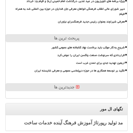
ویژه برنامه های تلویزیون در عید غدیر، درگذشت امام خمینی (ره) و قیام ۱۵ خرداد
دبیر شورای عالی انقلاب فرهنگی خواهان معرفی جان فدایان در حوزه بین المللی شد به همراه
فیلم
معرفی شیراوند بعنوان رئیس جدید فرهنگسرای نیاوران
پربحث ترین ها
شروع به کار موکب باید برخاست نهاد کتابخانه های عمومی کشور
قراردادی که سرنوشت صنعت واکسن ایران را عوض کرد
اربعین تهدید جدی برای تمدن غرب است
تاکید بر توسعه همکاری ها در حوزه دیپلماسی عمومی و معرفی شایسته ایران
جدیدترین ها
تگهای ال مور
مد
تولید
رپورتاژ
آموزش
فرهنگ
آینده
خدمات
ساخت