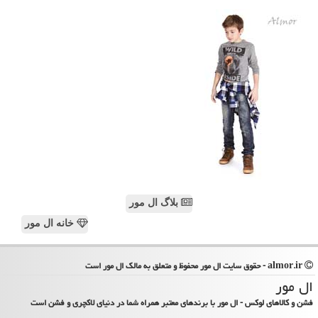
بلاگ ال مور
خانه ال مور
almor.ir - حقوق سایت ال مور محفوظ و متعلق به مالک ال مور است
ال مور
فشن و کالاهای لوکس - ال مور با برندهای معتبر همراه شما در دنیای لاکچری و فشن است