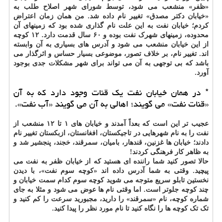
«ظفر» منشعب می شود، توسط شورای شهر اصلاح طلب به
«خیابان دکتر مصدق» تغییر نام داده شد. من همان زمان اعتراض
کردم؛ خیابان نفت به این علت نام گذاری شده بود که زمینهای آن
محدوده، زمینهای شهرک نفت بوده و ۶۰ سال قدمت دارد. ۱۲ کوچه
از این خیابان منشعب می شود و آدرس های بسیاری به آن وابسته
اند. تغییر نام، بر خلاف تصور، موضوعی بسیار حساس و اثرگذار می
باشد که بی توجهی به آن می تواند برای شهر مشکلات جدی بوجود
آورد.
* در همان خیابان نفت یک قنات وجود دارد که به آن
«قنات نفت» می گویند؛ اهالی به آن می گویند «آب نفت».
عجیب تر این است که بعداً آمدند و خیابان های ۱ تا ۱۲ منشعب از
نفت را به نام شهرهایی در تاجیکستان، افغانستان، ازبکستان تغییر نام
دادند؛ خیابان ها غزنین، قندهار، بامیان، سمرقند، خجند، پنجشیر شد و
به ظاهر کار فرهنگی کردند!
حالا تصور کنید شما راننده ای هستید که از خیابان ظفر به نفت می
پیچید. وقتی به شما آدرس داده اند «کوچه سوم نفت»، با دیدن
نخستین تابلو سریع متوجه می شوید کوچه سوم کدام سمت خیابان و
چند کوچه جلوتر است. اما وقتی نام ها عوض می شود و مثلا به جای
شماره کوچه، نام «سمرقند» را دارید، مجبورید سرعت را کم کنید و
تک تک کوچه ها را نگاه کنید تا نام مورد نظر را پیدا کنید.