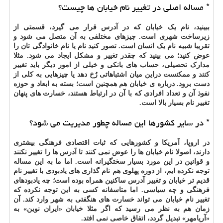
* مساله اصلی در تغییر نام خیابان ها چیست؟
ببینید، نام یک خیابان که در آدرس قرار می گیرد، قسمتی از
زیرساخت شهری است. چیزهای مختلفی به آن متصل می شود و
تقریبا شبیه نام یک انسان است. تصور کنید نام یا نام خانوادگی تان را
عوض کنید؛ می بینید که چقدر تغییر و مشکل ایجاد می شود. مثلا
مدارک تحصیلی، حساب های بانکی و خیلی از امور دیگر باید تغییر
کنند و ممکنست دراین میان اشتباهاتی رُخ دهد یا چیزهایی به کلی از
دست برود. درباره ی خیابان هم همچنین است؛ بسته به ابعاد و حوزه
نفوذ آن و تعداد افرادی که با آن در ارتباط هستند، خسارت های پنهان
تغییر نام بسیار بالا است.
* در سایر کشورها این مساله چطور مدیریت می شود؟
در اروپا، آمریکا و کشورهایی که ثبات اقتصادی فرهنگی بیشتری
دارند، اصولا نام خیابان ها را عوض نمی کنند تا آدرس ها را تغییر نکنند
و قوانین در این مورد بسیار سختگیرانه است. اما ما به این مساله
توجه نکرده ایم، از دوره پهلوی هم نام گذاری های یادبودی با تغییر نام
قدیم تر خیابان و تغییر آدرس ساکنین همراه بوده است؛ چه یادبودهای
فرهنگی و چه سیاسی. اما متاسفانه کسی به این توجه نکرده که
تغییر نام خیابان می تواند خسارت های هنگفتی به شهر وارد کند. آن
زمان هم به نظر می رسید که اگر مثلا خیابان «ایران نوین» به
«آریامهر» تبدیل گردد، اتفاق خاصی نمی افتد.