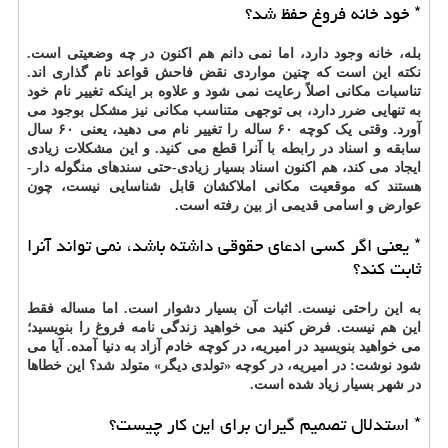
* خود خانه فروغ حفظ شد؟
بله، خانه وجود دارد، اما نمی دانم هم اکنون در چه وضعیتی است.
نکته این است که چنین مواردی نقض فاحش قواعد نام گذاری اند.
تناسبات مکانی اصلاً رعایت نمی شود و علاوه بر اینکه تغییر نام خود
به تنهایی ضرر دارد، بی توجهی متناسب مکانی نیز مشکل بوجود می
آورد. وقتی یک کوچه ۶۰ ساله را تغییر نام می دهید، یعنی ۶۰ سال
سابقه و اسناد در رابطه با آنرا قطع می کنید. و این مشکلات زیادی
ایجاد می کند، هم اکنون اسناد بسیار زیادی-حتی سندهای منگوله دار-
هستند که موقعیت مکانی املاکشان قابل شناسایی نیست، چون
عوارض و اسامی قدیمی از بین رفته است.
* یعنی اگر کسی ادعای حقوقی داشته باشد، نمی تواند آنرا
ثابت کند؟
به این راحتی نیست. اثبات آن بسیار دشوار است. اما مساله فقط
این هم نیست. فرض کنید می خواهید زندگی نامه فروغ را بنویسید؛
می خواهید بنویسید در امیریه، در کوچه خادم آزاد به دنیا آمده. آیا می
شود نوشت: در امیریه، در کوچه «تولدی دیگر» متولد شد؟ این خطاها
در شهر بسیار زیاد شده است.
* استدلال تصمیم گیران برای این کار چیست؟