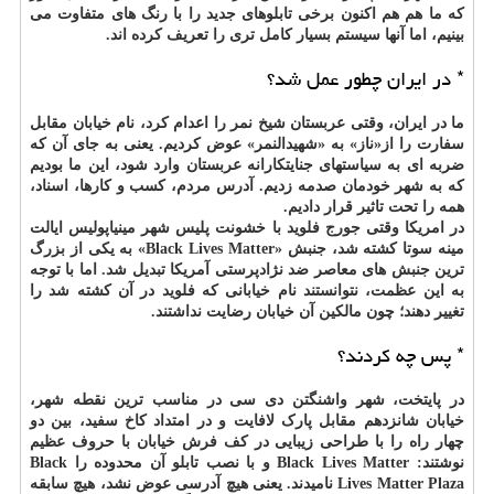
که ما هم هم اکنون برخی تابلوهای جدید را با رنگ های متفاوت می
بینیم، اما آنها سیستم بسیار کامل تری را تعریف کرده اند.
* در ایران چطور عمل شد؟
ما در ایران، وقتی عربستان شیخ نمر را اعدام کرد، نام خیابان مقابل
سفارت را از«ناز» به «شهیدالنمر» عوض کردیم. یعنی به جای آن که
ضربه ای به سیاستهای جنایتکارانه عربستان وارد شود، این ما بودیم
که به شهر خودمان صدمه زدیم. آدرس مردم، کسب و کارها، اسناد،
همه را تحت تاثیر قرار دادیم.
در امریکا وقتی جورج فلوید با خشونت پلیس شهر مینیاپولیس ایالت
مینه سوتا کشته شد، جنبش «Black Lives Matter» به یکی از بزرگ
ترین جنبش های معاصر ضد نژادپرستی آمریکا تبدیل شد. اما با توجه
به این عظمت، نتوانستند نام خیابانی که فلوید در آن کشته شد را
تغییر دهند؛ چون مالکین آن خیابان رضایت نداشتند.
* پس چه کردند؟
در پایتخت، شهر واشنگتن دی سی در مناسب ترین نقطه شهر،
خیابان شانزدهم مقابل پارک لافایت و در امتداد کاخ سفید، بین دو
چهار راه را با طراحی زیبایی در کف فرش خیابان با حروف عظیم
نوشتند: Black Lives Matter و با نصب تابلو آن محدوده را Black
Lives Matter Plaza نامیدند. یعنی هیچ آدرسی عوض نشد، هیچ سابقه