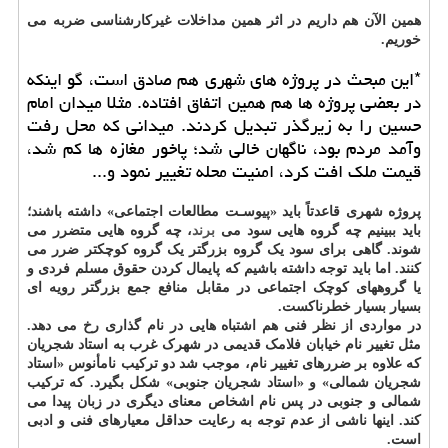
همین الآن هم داریم در اثر همین مداخلات غیرکارشناسی ضربه می
خوریم.
*این مبحث در پروژه های شهری هم صادق است، گو اینکه
در بعضی پروژه ها هم همین اتفاق افتاده. مثلا میدان امام
حسین را به زیرگذر تبدیل کردند. میدانی که محل رفت
وآمد مردم بود، ناگهان خالی شد؛ پاخور مغازه ها کم شد،
قیمت ملک افت کرد، امنیت محله تغییر نمود و...
پروژه شهری قاعدتاً باید «پیوسـت مطالعات اجتماعی» داشته باشند؛
باید ببینیم چه گروه هایی سود می
برند
، چه گروه هایی متضرر می
شوند. گاهی برای سود یک گروه بزرگتر یک گروه کوچکتر ضرر می
کنند. اما باید توجه داشته باشیم که پایمال کردن حقوق مسلم فردی و
یا گروههای کوچک اجتماعی در مقابل منافع جمع بزرگتر رویه ای
بسیار بسیار خطرناکست.
در مواردی از نظر فنی هم اشتباه هایی در نام گذاری رخ می دهد.
مثل تغییر نام خیابان فلامک قدیمی در شهرک غرب به استاد شجریان
که علاوه بر ضررهای تغییر نام، موجب شد دو ترکیب نامأنوس «استاد
شجریان شمالی» و «استاد شجریان جنوبی» شکل بگیرد. که ترکیب
شمالی و جنوبی در پس نام اشخاص معنای دیگری در زبان پیدا می
کند. اینها ناشی از عدم توجه به رعایت حداقل معیارهای فنی و ادبی
است.