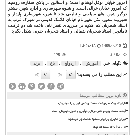
امروز خیابان نوفل لوشاتو است؛ و استالین در بالای سفارت روسیه
که امروز خیابان غزالی است. و شیوه شهرسازی و اداره شهر، بیشتر
درگیر شیوه های سیاسی و تبلیغی شد تا شیوه شهرسازی پایدار و
شهروند محور. مثل تغییر نام خیابان فلامک قدیمی در شهرک غرب به
استاد شجریان که علاوه بر ضررهای تغییر نام، باعث شد دو ترکیب
نامأنوس استاد شجریان شمالی و استاد شجریان جنوبی شکل بگیرد.
1405/02/18
14:24:15
179
/ 5
0.0
تگهای خبر:
آموزش
,
ازدواج
,
باغ
,
برند
این مطلب را می پسندید؟
(0)
(0)
تازه ترین مطالب مرتبط
قراردادی که سرنوشت صنعت واکسن ایران را عوض کرد
آینده صنعت چاپ و نشر در گرو نوآوری و تحول دیجیتال است
مهران مدیری باردیگر مسعود شصت چی می شود
ای وطن! با تو بسته ام عهدی