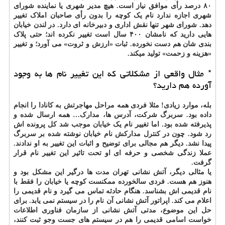
۸۰ درصد رأی موافق نیاز است. هیچ مدیر شهری یا نماینده شورای
شهری اجازه ندارد نام یک کوچه را بدون رأی صاحبان املاک تغییر
دهد. شورای شهر تنها نقش اداری و دبیرخانه ای دارد. در لندن خیابان
هایی دارید که نامشان ۴۰۰ سال است تغییر نکرده اند؛ حتی پلاک
بندی شان هم دست نخورده. ثبات «ارزش و ثروت» می آورد؛ و تغییر
«هزینه و زحمت» تولید میکند.
* مثال واقعی از مشکلاتی که این تغییر نام ها به وجود
آورده هم دارید؟
بله، موارد زیادی! مثلا فردی همه مراحل مهاجرتش به کانادا را انجام
داده بود. سربرگ شرکت، آدرس ها، مدارک… همه ارسال شده و
پذیرفته شده بود. اما تغییر نام یک خیابان موجب شد کل پرونده اش
رد شود. چون در کنترل مدارکش نام خیابان نوشته شده بر سربرگ
پیدا نشد. دیگر هم مجالی برای توضیح و اثبات این تغییر به او ندادند.
عملا زندگی شخصی و حرفه ای او تحت تاثیر این تغییر نام قرار
گرفت.
یا مثالی دیگر، آتش نشانی تهران مدت ها درگیر این مشکل بود و
هنوز هم هست. فردی سالخورده ممکنست کوچه یا خیابان را فقط با
نام قدیمی اش بشناسد. هنگام حادثه تماس می گیرد و نام قدیمی را
اعلام می کند. اپراتور آتش نشانی آن نام را در سیستم نمی یابد. برای
حل این موضوع، مدتی آتش نشانی از سازمان فناوری اطلاعات
خواست اسامی قدیمی را هم در سیستم های جست وجو ثبت کنند،