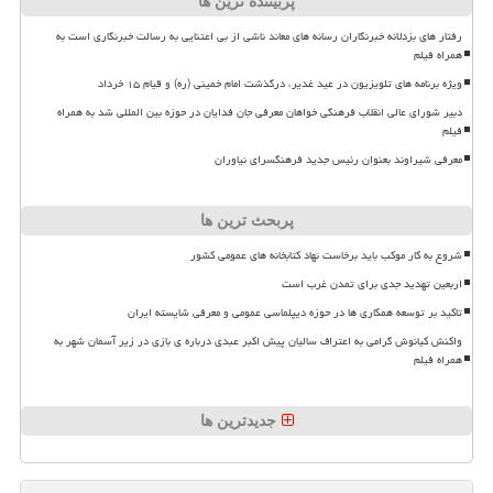
پربیننده ترین ها
رفتار های بزدلانه خبرنگاران رسانه های معاند ناشی از بی اعتنایی به رسالت خبرنگاری است به
همراه فیلم
ویژه برنامه های تلویزیون در عید غدیر، درگذشت امام خمینی (ره) و قیام ۱۵ خرداد
دبیر شورای عالی انقلاب فرهنگی خواهان معرفی جان فدایان در حوزه بین المللی شد به همراه
فیلم
معرفی شیراوند بعنوان رئیس جدید فرهنگسرای نیاوران
پربحث ترین ها
شروع به کار موکب باید برخاست نهاد کتابخانه های عمومی کشور
اربعین تهدید جدی برای تمدن غرب است
تاکید بر توسعه همکاری ها در حوزه دیپلماسی عمومی و معرفی شایسته ایران
واکنش کیانوش گرامی به اعتراف سالیان پیش اکبر عبدی درباره ی بازی در زیر آسمان شهر به
همراه فیلم
جدیدترین ها