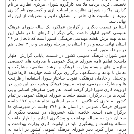
تخصصی کردن برنامه ها؛ سه کارگروه شورای مرکزی نظارت بر نام
گذاری اماکن، شورای نظارت بر اسباب بازی و کمیسیون نام گذاری
روزها و مناسبت های خاص را تشکیل دادیم و مصوبات از این راه
نهائی شد.
آشنا در قسمت دیگری از گزارش عملکرد یک ساله شورای فرهنگ
عمومی کشور اظهار داشت: یکی دیگر از کارهای ما در طول این
مدت تهیه برش نقشه مهندسی فرهنگی کشور است که تابحال در ۲۶
استان نهائی شده و در ۲ استان در مرحله رونمایی و در ۳ استان هم
در مرحله تدوین است.
دبیر شورای فرهنگ عمومی کشور در قسمت پایانی گزارش اظهار
داشت: تفاهم نامه شورای فرهنگ عمومی با معاونت های تخصصی
سازمان های وابسته وزارت فرهنگ و ارشاد اسلامی، مشارکت و
تعامل با نهادها و دستگاهها، برگزاری بزرگداشت چهاردهه کارها شورا
و تجلیل از خادمان فرهنگی، تقویت ساختار شورا، استفاده از ظرفیت
ها و مشارکت مردمی، توجه به پیوند فرهنگ و هویت در این دوره در
اولویت کاری شورا قرار گرفته است. هم چنین سفرهای استانی و پی
گیری ها برای برگزاری منظم جلسات شورای فرهنگ عمومی در تمام
کشور به نحوی که تاکنون ۲۰ سفر استانی انجام شده و ۱۷۲ جلسه
شورای فرهنگ عمومی در استان ها و ۳۷۶ جلسه در شهرستان ها
برگزار شده است. خلاصه اینکه خسروپناه در قسمت دیگری از
سخنان خود به مساله بهداشت و پیشگیری اشاره و اظهار داشت:
مساله بهداشت و پیشگیری باید در اولویت کاری وزارت بهداشت و
درمان قرار گیرد. دبیر شورای فرهنگ عمومی کشور در ادامه به