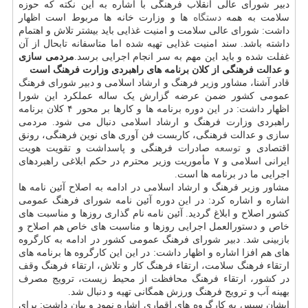
دبیر شورای عالی انقلاب فرهنگی با اشاره به این نکته که حوزه
سلامت به همه
دستگاه
ها و وزارت خانه ها مربوط است اظهار
داشت: شورای عالی سلامت و امنیت غذایی باید بیشتر تلاش و اهتمام
داشته باشد. سند امنیت غذایی تهیه شده اما متاسفانه تابحال از آن
غفلت شده و باید این مهم به سر انجام اجرایی برسد.
مردمی سازی
و عدالت فرهنگی از کلان برنامه های راهبردی وزارت فرهنگ است
قادر آشنا، مشاور وزیر فرهنگ و ارشاد اسلامی و دبیر شورای فرهنگ
عمومی کشور ضمن عرضه گزارش یک ساله عملکرد این شورا
اظهار داشت: در این دوره برنامه ها و کارها بر محور ۴ کلان برنامه
راهبردی وزارت فرهنگ و ارشاد اسلامی دنبال می شود. مردمی
سازی و عدالت فرهنگی، کاربست فن آوری های نوین فرهنگی، رونق
اقتصادی و
توسعه
صادرات فرهنگی و پاسداشت و تقویت هویت
ایرانی اسلامی و ۷ مأموریت وزیر محترم در حکم ابلاغی راهبردهای
اجرایی ما در برنامه ها است.
مشاور وزیر فرهنگ و ارشاد اسلامی در ادامه به اصلاح آئین نامه ها
اشاره و اشاره کرد: در این دوره آئین نامه شورای فرهنگ عمومی
کشور اصلاح و ابلاغ گردید. آئین نامه نام گذاری روزها و مناسبت های
خاص و دستورالعمل اجرایی روزها و مناسبت های خاص هم اصلاح و
بازبینی شد. دبیر شورای فرهنگ عمومی کشور در ادامه به کارگروه
های هم افزا اشاره و اظهار داشت: در این این کارگروه ها برنامه های
ارتقاء فرهنگ سلامت، ارتقاء فرهنگ کار و تلاش، ارتقاء فرهنگ وقف
در کشور، ارتقاء فرهنگ محافظت از محیط زیست، ترویج مصرف
بهینه آب و ترویج فرهنگ ورزش همگانی تهیه و دنبال شد.
ایشان سپس به کارگروه های اقماری اشاره نمود و بیان داشت: برای