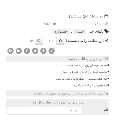
1396/12/26
15:11:23
5073
/ 5
5.0
تگهای خبر:
جشن
,
جشنواره
این مطلب را می پسندید؟
(0)
(1)
تازه ترین مطالب مرتبط
اقدامات فرهنگی روح ارتباط ملت هاست
مراسم خاکسپاری پیکر مادر داریوش فرضیایی
چهار فیلم سینمایی از شبکه نمایش پخش می شود
پته کرمان در آمریکا افتخار آفرید
نظرات کاربران عزیز ال مور در مورد این پست
نظر شما در مورد این مطلب ال مور
نام: