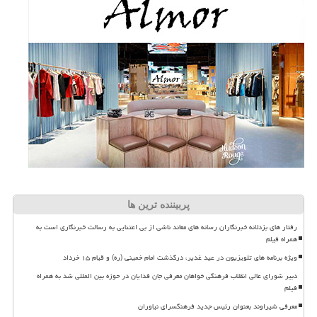
پربیننده ترین ها
رفتار های بزدلانه خبرنگاران رسانه های معاند ناشی از بی اعتنایی به رسالت خبرنگاری است به
همراه فیلم
ویژه برنامه های تلویزیون در عید غدیر، درگذشت امام خمینی (ره) و قیام ۱۵ خرداد
دبیر شورای عالی انقلاب فرهنگی خواهان معرفی جان فدایان در حوزه بین المللی شد به همراه
فیلم
معرفی شیراوند بعنوان رئیس جدید فرهنگسرای نیاوران