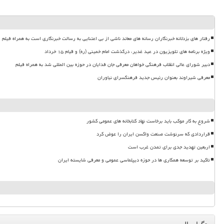
رفتار های بزدلانه خبرنگاران رسانه های معاند ناشی از بی اعتنایی به رسالت خبرنگاری است به همراه فیلم
ویژه برنامه های تلویزیون در عید غدیر، درگذشت امام خمینی (ره) و قیام ۱۵ خرداد
دبیر شورای عالی انقلاب فرهنگی خواهان معرفی جان فدایان در حوزه بین المللی شد به همراه فیلم
معرفی شیراوند بعنوان رئیس جدید فرهنگسرای نیاوران
شروع به کار موکب باید برخاست نهاد کتابخانه های عمومی کشور
قراردادی که سرنوشت صنعت واکسن ایران را عوض کرد
اربعین تهدید جدی برای تمدن غرب است
تاکید بر توسعه همکاری ها در حوزه دیپلماسی عمومی و معرفی شایسته ایران