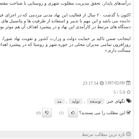
درآمدهای پایدار، تحقق مدیریت مطلوب شهری و روستایی با شناخت مقتضیا
اكنون با گذشت ۲۰ سال از فعالیت این نهاد مدنی مردمی كه در اجرای فرمان تاریخی معمار بزرگ و فرزانه انقلاب اسلامی پا به عرصه گذاشته است، توانمندی و بالندگی بیش از پیش از مدیریت امور محلی مورد انتظار عموم
جامعه
می باشد و این مهم با تدبیر و استفاده از ظرفیت ها و پتانسیل های
دستگاه های مرتبط در كارآمدی این نهاد و در پیشبرد اهداف آن هم موثر بو
اینجانب ضمن تاكید بر حمایت دولت و
وزارت كشور
و تقویت نهاد شورا،
روزافزون تمامی مدیران محلی در حوزه شهر و روستا كه در پیشبرد اه
مسألت دارم.»
1397/02/09
23:17:54
/ 5
5.0
تگهای خبر:
توسعه
,
تولید
,
مد
این مطلب را می پسندید؟
(0)
(1)
تازه ترین مطالب مرتبط