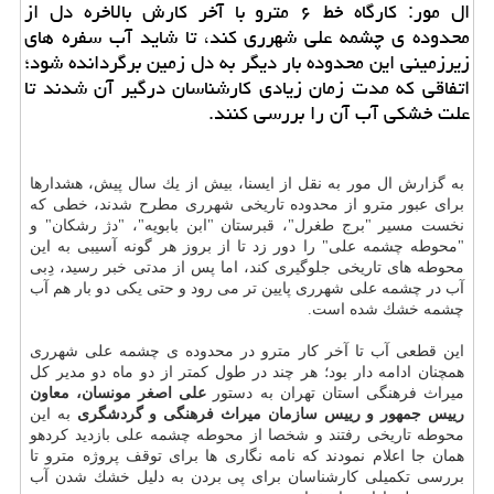
ال مور: كارگاه خط ۶ مترو با آخر كارش بالاخره دل از
محدوده ی چشمه علی شهرری كند، تا شاید آب سفره های
زیرزمینی این محدوده بار دیگر به دل زمین برگردانده شود؛
اتفاقی كه مدت زمان زیادی كارشناسان درگیر آن شدند تا
علت خشكی آب آن را بررسی كنند.
به گزارش ال مور به نقل از ایسنا، بیش از یك سال پیش، هشدارها
برای عبور مترو از محدوده تاریخی شهرری مطرح شدند، خطی كه
نخست مسیر "برج طغرل"، قبرستان "ابن بابویه"، "دژ رشكان" و
"محوطه چشمه علی" را دور زد تا از بروز هر گونه آسیبی به این
محوطه های تاریخی جلوگیری كند، اما پس از مدتی خبر رسید، دِبی
آب در چشمه علی شهرری پایین تر می رود و حتی یكی دو بار هم آب
چشمه خشك شده است.
این قطعی آب تا آخر كار مترو در محدوده ی چشمه علی شهرری
همچنان ادامه دار بود؛ هر چند در طول كمتر از دو ماه دو مدیر كل
میراث فرهنگی استان تهران به دستور
علی اصغر مونسان، معاون
رییس جمهور و رییس سازمان میراث فرهنگی و گردشگری
به این
محوطه تاریخی رفتند و شخصا از محوطه چشمه علی بازدید كردهو
همان جا اعلام نمودند كه نامه نگاری ها برای توقف پروژه مترو تا
بررسی تكمیلی كارشناسان برای پی بردن به دلیل خشك شدن آب