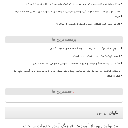
ویژه برنامه های تلویزیون در عید غدیر، درگذشت امام خمینی (ره) و قیام ۱۵ خرداد
دبیر شورای عالی انقلاب فرهنگی خواهان معرفی جان فدایان در حوزه بین المللی شد به همراه
فیلم
معرفی شیراوند بعنوان رئیس جدید فرهنگسرای نیاوران
پربحث ترین ها
شروع به کار موکب باید برخاست نهاد کتابخانه های عمومی کشور
اربعین تهدید جدی برای تمدن غرب است
تاکید بر توسعه همکاری ها در حوزه دیپلماسی عمومی و معرفی شایسته ایران
واکنش کیانوش گرامی به اعتراف سالیان پیش اکبر عبدی درباره ی بازی در زیر آسمان شهر به
همراه فیلم
جدیدترین ها
تگهای ال مور
مد
تولید
رپورتاژ
آموزش
فرهنگ
آینده
خدمات
ساخت