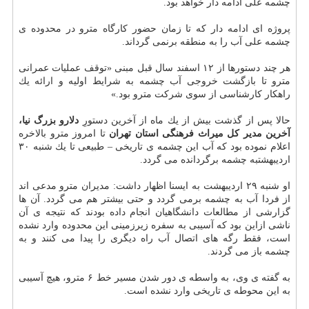
چشمه علی ادامه دار خواهد بود.
پروژه ای ادامه دار كه تا زمان حضور كارگاه مترو در محدوده ی
چشمه علی آب را به منطقه برنمی گرداند.
هر چند دستورها از ۱۲ اسفند سال قبل مبنی «توقف عملیات عمرانی
مترو تا بازگشت خروجی آب چشمه به شرایط اولیه و ارائه یك
راهكار كارشناسی از سوی شركت مترو بود.»
حالا پس از گذشت بیش از یك ماه از آخرین دستورِ
دلارو بزرگ نیا،
آخرین مدیر كل میراث فرهنگی استان تهران
تا امروز مترو بالاخره
اعلام نموده بود كه آب این چشمه ی تاریخی – طبیعی تا یك شنبه ۳۰
اردیبهشتبه چشمه برگردانده می گردد.
او شنبه ۲۹ اردیبهشت به ایسنا اظهار داشت: مدیران مترو مدعی اند
از فردا آب به چشمه برمی گردد و حتی بیشتر هم می گردد. آن ها
گزارشی از مطالعات دانشگاهیان انجام داده بودند كه نتیجه ی آن
ناشی ازاین بود كه آسیبی به سفره زیرزمینی این محدوده وارد نشده
است، فقط رگه های اتصال آب راه دیگری را پیدا می كنند و به
چشمه باز می گردند.
به گفته ی وی، به واسطه ی دور شدن مسیر خط ۶ مترو، هیچ آسیبی
به این محوطه ی تاریخی وارد نشده است.