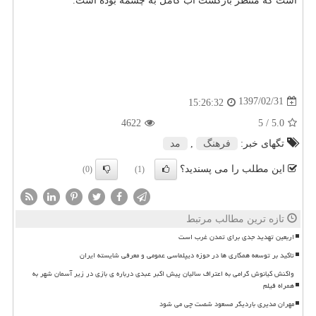
است كه منتظر بازگشت آب كامل به چشمه بوده است.
1397/02/31
15:26:32
4622
/ 5
5.0
تگهای خبر:
فرهنگ
,
مد
این مطلب را می پسندید؟
(0)
(1)
تازه ترین مطالب مرتبط
اربعین تهدید جدی برای تمدن غرب است
تاکید بر توسعه همکاری ها در حوزه دیپلماسی عمومی و معرفی شایسته ایران
واکنش کیانوش گرامی به اعتراف سالیان پیش اکبر عبدی درباره ی بازی در زیر آسمان شهر به
همراه فیلم
مهران مدیری باردیگر مسعود شصت چی می شود