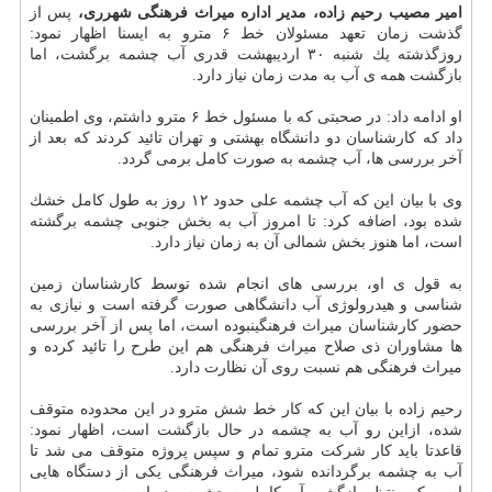
امیر مصیب رحیم زاده، مدیر اداره میراث فرهنگی شهرری،
پس از
گذشت زمان تعهد مسئولان خط ۶ مترو به ایسنا اظهار نمود:
روزگذشته یك شنبه ۳۰ اردیبهشت قدری آب چشمه برگشت، اما
بازگشت همه ی آب به مدت زمان نیاز دارد.
او ادامه داد: در صحبتی كه با مسئول خط ۶ مترو داشتم، وی اطمینان
داد كه كارشناسان دو دانشگاه بهشتی و تهران تائید كردند كه بعد از
آخر بررسی ها، آب چشمه به صورت كامل برمی گردد.
وی با بیان این كه آب چشمه علی حدود ۱۲ روز به طول كامل خشك
شده بود، اضافه كرد: تا امروز آب به بخش جنوبی چشمه برگشته
است، اما هنوز بخش شمالی آن به زمان نیاز دارد.
به قول ی او، بررسی های انجام شده توسط كارشناسان زمین
شناسی و هیدرولوژی آب دانشگاهی صورت گرفته است و نیازی به
حضور كارشناسان میراث فرهنگینبوده است، اما پس از آخر بررسی
ها مشاوران ذی صلاح میراث فرهنگی هم این طرح را تائید كرده و
میراث فرهنگی هم نسبت روی آن نظارت دارد.
رحیم زاده با بیان این كه كار خط شش مترو در این محدوده متوقف
شده، ازاین رو آب به چشمه در حال بازگشت است، اظهار نمود:
قاعدتا باید كار شركت مترو تمام و سپس پروژه متوقف می شد تا
آب به چشمه برگردانده شود، میراث فرهنگی یكی از دستگاه هایی