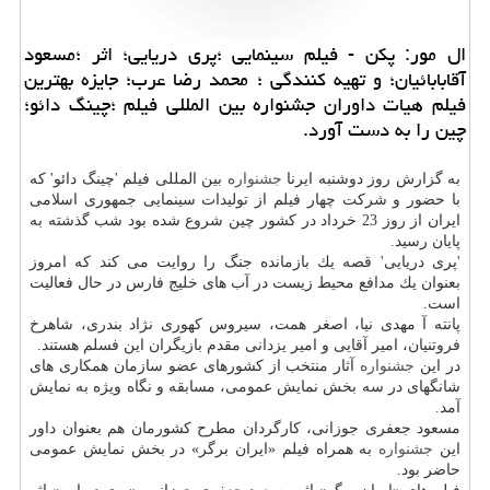
ال مور: پكن - فیلم سینمایی ؛پری دریایی؛ اثر ؛مسعود
آقابابائیان؛ و تهیه كنندگی ؛ محمد رضا عرب؛ جایزه بهترین
فیلم هیات داوران جشنواره بین المللی فیلم ؛چینگ دائو؛
چین را به دست آورد.
به گزارش روز دوشنبه ایرنا
جشنواره
بین المللی فیلم 'چینگ دائو' كه
با حضور و شركت چهار فیلم از تولیدات سینمایی جمهوری اسلامی
ایران از روز 23 خرداد در كشور چین شروع شده بود شب گذشته به
پایان رسید.
'پری دریایی' قصه یك بازمانده جنگ را روایت می كند كه امروز
بعنوان یك مدافع محیط زیست در آب های خلیج فارس در حال فعالیت
است.
پانته آ مهدی نیا، اصغر همت، سیروس كهوری نژاد بندری، شاهرخ
فروتنیان، امیر آقایی و امیر یزدانی مقدم بازیگران این فسلم هستند.
در این
جشنواره
آثار منتخب از كشورهای عضو سازمان همكاری های
شانگهای در سه بخش نمایش عمومی، مسابقه و نگاه ویژه به نمایش
آمد.
مسعود جعفری جوزانی، كارگردان مطرح كشورمان هم بعنوان داور
این
جشنواره
به همراه فیلم «ایران برگر» در بخش نمایش عمومی
حاضر بود.