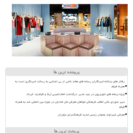
پربیننده ترین ها
رفتار های بزدلانه خبرنگاران رسانه های معاند ناشی از بی اعتنایی به رسالت خبرنگاری است به
همراه فیلم
ویژه برنامه های تلویزیون در عید غدیر، درگذشت امام خمینی (ره) و قیام ۱۵ خرداد
دبیر شورای عالی انقلاب فرهنگی خواهان معرفی جان فدایان در حوزه بین المللی شد به همراه
فیلم
معرفی شیراوند بعنوان رئیس جدید فرهنگسرای نیاوران
پربحث ترین ها