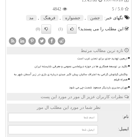
13:45:08
4842
/ 5
5.0
تگهای خبر:
جشن
,
جشنواره
,
فرهنگ
,
مد
این مطلب را می پسندید؟
(0)
(1)
تازه ترین مطالب مرتبط
اربعین تهدید جدی برای تمدن غرب است
تاکید بر توسعه همکاری ها در حوزه دیپلماسی عمومی و معرفی شایسته ایران
واکنش کیانوش گرامی به اعتراف سالیان پیش اکبر عبدی درباره ی بازی در زیر آسمان شهر به
همراه فیلم
مهران مدیری باردیگر مسعود شصت چی می شود
نظرات کاربران عزیز ال مور در مورد این پست
نظر شما در مورد این مطلب ال مور
نام:
ایمیل: