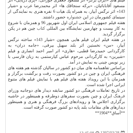
فیلم های «ایران برگر» اثر مسعود جعفری جوزانی، «پری دریایی» اثر
مسعود آقابابائیان، «بركه سنجاقك ها» اثر محمدرضا عرب و «شیار
143» اثر نرگس آبیار، به همراه یك هیات 6 نفره هنری به نمایندگی از
سینمای كشورمان در این
جشنواره
حضور داشتند.
هفته فیلم جمهوری اسلامی ایران اول شهریور 96 و همزمان با شروع
به كار بیست و چهارمین نمایشگاه بین المللی
كتاب
چین هم در پكن
برگزار گردید.
در هفته فیلم ایران فیلم هایی همچون «شیار 143» ساخته نرگس
آبیار، «من» نخستین اثر بلند سهیل بیرقی، «جامه دران» به
كارگردانی حمیدرضا قطبی، «هاری» اثر امیر احمد انصاری و فیلم
«شیرین» به كارگردانی مرحوم عباس كیارستمی به زبان فارسی با
زیر نویس چینی به نمایش در آمد.
براساس تفاهمنامه های میان دو كشور در سالیان گذشته هم هفته های
فرهنگی ایران و چین در دو كشور بصورت رفت و برگشت برگزار و
همزمان با این رویداد هفته های فیلم هم با نمایش فیلم های متنوع
ایرانی اجرا شده است.
در تاریخ تعاملات فرهنگی دو كشور سابقه دیدار های دوجانبه وزرای
فرهنگ
ایران و چین بصورت سفرهای دوطرفه و همینطور در حاشیه
برگزاری اجلاس ها و رویدادهای بزرگ فرهنگی و هنری و همینطور
دیدارهای های مقامات بلند پایه دو كشور صورت گرفته است.
**آساق**1904**
1397/03/28