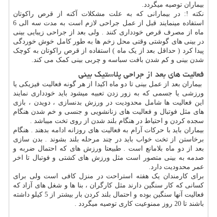
بیماران توصیه میگردد.
نکته !: در بیمارانی که به علت مشکلات آکنه از قرص راکوتان
استفاده مینمایند قبل از عمل جراحی لازم است به مدت سه الی 6
ماه از مصرف قرص خودداری کنند . ولی بعد از جراحی زیبایی بینی
در بینی های گوشتی وقتی محل زخم ها به طور کامل خوش خوردگی
پیدا کرد ( حداقل بعد از یک ماه ) استفاده از قرص راکوتان به کوچک
شدن بینی و کم شدن بافت سباسه و چربی بینی کمک می کند.
فعالیت های بعد از جراحی پلاستیک بینی
بیماران بعد از عمل بینی تا دو ماه اکیدا از هر گونه فعالیت فیزیکی یا
ورزشی یا جسمی که به زور زدن تعبیه میشود باید خودداری نمایند
این فعالیت ها شامل محدودیت در ورزش بدنسازی ، دویدن ، بازی
های مثل فوتبال و فعالیت های زنانشویی و جنسی و خم شدن هنگام
سجده کردن و احتیاط در هنگام بلند شدن از روی تخت میباشد .
بیماران باید با حرکات آرام به فعالیت های روزانه ادامه بدهند . هنگام
برخاستن از تخت خواب باید در چند مرحله بلند بشوند . بدن سازی
بعد از دو ماه بلامانع است . طبیعتا ورزش های که احتمال ضربه و
صدمه به بینی متصور است مثل ورزش های کشتی و فوتبال تا اخر
عمر محدودیت دارد.
برای کارمندان یک هفته استراحت در منزل کافی است ولی برای
کسانی که کار سنگین دارند مثل کارگران ، بنا ها و شغل های آزاد که
فعالیت آنها سنگین بوده و احتمال بلند کردن بار بیشتر از 5 کیلو داشته
باشند تا 20 روز ممنوعیت کاری توصیه میگردد .