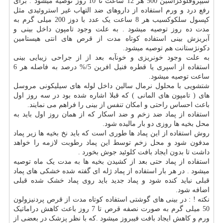
سیپروفلوگزاسین 500 هر 12 ساعت تا 10 روز توصیه میشود . برای
رفع درد و ورم استفاده از داروهای ضد التهاب غیر استروئیدی مثل
کپسول سلکوکسیب هر 8 ساعت یک عدد با دوز 200 میلی گرم به
مدت ده روز توصیه میشود . به علت وجود تامپون داخل بینی و
آبریزش بینی استفاده کوتاه مدت از قرص های انتی هیستامین
دکونژستانت هم توصیه میشود.
به علت وجود خونریزی و خونآبه بعد از از جراحی زیبایی بینی
استفاده از اسپری یا قطره فنیل افرین
%/5
درصد به فاصله هر 6
ساعت توصیه میشود.
شتشویی با محلول نرمال سالین داخل لوله های سیلیکونی مروسل
های ( تامپون های المانی ) که قبلا اشاره شده بود در سه روز اول
باعث احساس راحتی و امکان تنفس از بینی را فراهم می نمایند.
استفاده از پماد ضد زخم و ضد اسکار که از همان روز اول باید به
محل بخیه ها روزی دو بار مالیده شود.
روش استفاده از این پماد ها طوری است که باید نخ بخیه ها زیر پماد
مدفون شود و محل زخم توسط این پماد رطوبت لازمه را خواهد
داشت تا بدون ایجاد بافت کلوئید جوش بخورد .
استفاده از پماد حتی بعد از کشیدن بخیه ها به مدت یک ماه توصیه
میشود . در هر بار استفاده از پماد ژله ای گفته شده خشکی های پماد
قبلی نباید کنده شود و پماد جدید باید روی پماد خشک شده قبلی
اضافه شود.
نکته ! : در بینی های گوشتی استفاده کوتاه مدت از قرص پردنیزولون
50 میلی گرم به صورت نصفه قرص تا 7 روز باعث کاهش دراماتیک
ورم و کاهش ایجاد بافت فیبروز میشود .که با نظر پزشک در بعضی از