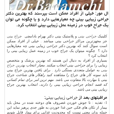
ال مور: خیلی از افراد ممكن است بپرسند كه بهترین دكتر
جراحی زیبایی بینی چه معیارهایی دارد و یا چگونه می توان
یك جراح خوب در زمینه عمل زیبایی بینی انتخاب كرد.
کلینیک
جراحی بینی
و پلاستیک
بینی
دکتر بهرام بادامچی
جراح بینی
جز مجهزترین مراکز
جراحی
بینی میباشد . خیلی از افراد ممکن
است سوال کنند که
بهترین
دکتر
جراحی
زیبایی
بینی
چه معیارهایی
دارد ؟ چگونه میتوان یک جراح خوب در زمینه عمل زیبایی بینی را
انتخاب کرد ؟
بسیاری از افراد به دنبال این هستند که
بهترین
پزشک و متخصص
زیبایی را برای
جراحی بینی انتخاب میکنند. معیار انتخاب
بهترین جراح
بینی
به عوامل متعددی بستگی دارد . برای یافتن
بهترین جراح بینی
باید نمونه کار های
جراح
را مشاهده کنید راهکار های شناخت
جراح
بینی
با مهارت بالا متفاوت می باشد. مهم ترین امر برای تمام کسانی
که قصد انجام
جراحی
زیبایی
بینی
را دارند، انتخاب
بهترین جراح
زیبایی
بینی
می باشد.
مراقبتهای بعد از
جراحی زیبایی بینی
:
1- تغذیه : تا جوش خوردن غضروف های دوخته شده در محل باید
بیمار از تکان های فکی حین غذا خوردن به طور جدی پرهیز نماید این
جمله بدان معنی نیست که محدودیت غذایی برای بیمار قایل شویم