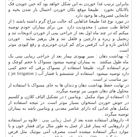
بنابراین ترتیب غذا خوردن به این شکل خواهد بود که حین جویدن فک
بالاتکان نخورد . طبیعتا موقع تکان خوردن احتمال باز شدن بخیه و
جابجایی غضروف ها وجود دارد.
در مورد نوع غذا طبیعتا غذاهایی که حالت مزاج گرم داشته باشند ( از
لحاظ طب سنتی ) محدودیت دارد من برای بیماران خودم توصیه
میکنم که در چند ماه اول بعد از جراحی بینی از خوردن ادویجات تند و
زنجبیل و زیره و دارچین و فلفل تند و هل پرهیز نمایند . خوردن
آناناس تازه و آب کرفس برای کم کردن خونریزی و رفع کبودی موثر
است.
2- بهداشت دهان : سیر بهبودی بیمار بعد از جراحی زیبایی بینی یک
ماه طول میکشد . به بیماران توصیه میشود مسواک با حجم کوچک و
نرم استفاده گردد. طبیعتا استفاده از مسواک برقی که حجم کمی
دارد توصیه میشود. استفاده از شتسشو با فشار آب (
jet Irrigation
)
نیز مناسب تر است.
در نهایت حفظ بهداشت دهان و دندان ها به جای مسواک با استفاده از
محلول های دهان شویی نیز توصیه میگردد.
3- استفاده از مواد مکمل : ویتامین
c
در تشکیل الیاف کلاژن و کلسیم
در جوش خوردن استخوان بسیار موثر است. در نتیجه استفاده از
مکمل های غذایی که دارای عناصر معدنی و ویتامین باشد به بیماران
توصیه میگردد .
4- داروهای استفاده شده بعد از
عمل زیبایی بینی
: علاوه بر استفاده
از داروهایی که بیمار قبل از عمل به طور مثال برای فشار خون و یا
موارد دیگر استفاده میشده است مصرف آنتی بیوتیک مثل قرص