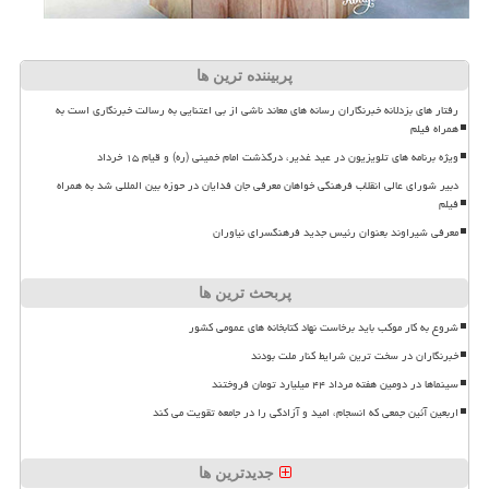
پربیننده ترین ها
رفتار های بزدلانه خبرنگاران رسانه های معاند ناشی از بی اعتنایی به رسالت خبرنگاری است به
همراه فیلم
ویژه برنامه های تلویزیون در عید غدیر، درگذشت امام خمینی (ره) و قیام ۱۵ خرداد
دبیر شورای عالی انقلاب فرهنگی خواهان معرفی جان فدایان در حوزه بین المللی شد به همراه
فیلم
معرفی شیراوند بعنوان رئیس جدید فرهنگسرای نیاوران
پربحث ترین ها
شروع به کار موکب باید برخاست نهاد کتابخانه های عمومی کشور
خبرنگاران در سخت ترین شرایط کنار ملت بودند
سینماها در دومین هفته مرداد ۴۴ میلیارد تومان فروختند
اربعین آئین جمعی که انسجام، امید و آزادگی را در جامعه تقویت می کند
جدیدترین ها