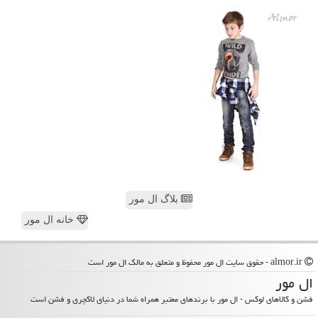
بلاگ ال مور
خانه ال مور
almor.ir - حقوق سایت ال مور محفوظ و متعلق به مالک ال مور است
ال مور
فشن و کالاهای لوکس - ال مور با برندهای معتبر همراه شما در دنیای لاکچری و فشن است