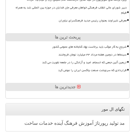
دبیر شورای عالی انقلاب فرهنگی خواهان معرفی جان فدایان در حوزه بین المللی شد به همراه
فیلم
معرفی شیراوند بعنوان رئیس جدید فرهنگسرای نیاوران
پربحث ترین ها
شروع به کار موکب باید برخاست نهاد کتابخانه های عمومی کشور
سینماها در دومین هفته مرداد ۴۴ میلیارد تومان فروختند
اربعین آئین جمعی که انسجام، امید و آزادگی را در جامعه تقویت می کند
قراردادی که سرنوشت صنعت واکسن ایران را عوض کرد
جدیدترین ها
تگهای ال مور
مد
تولید
رپورتاژ
آموزش
فرهنگ
آینده
خدمات
ساخت