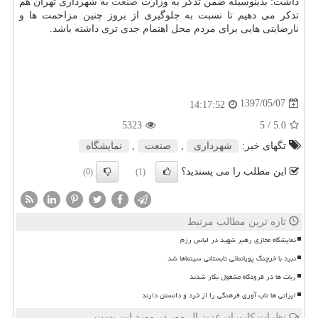
داشت: بدینوسیله ضمن تذكر به وزارت
صنعت
به شهرداری تهران هم
تذكر می دهیم تا نسبت به جلوگیری از بروز چنین مزاحمت ها و
نارضایتی هایی برای مردم محل اهتمام جدی تری داشته باشد.
1397/05/07
14:17:52
5323
/ 5
5.0
تگهای خبر:
شهرداری
,
صنعت
,
نمایشگاه
این مطلب را می پسندید؟
(0)
(1)
تازه ترین مطالب مرتبط
نمایشگاه مجازی رهبر شهید در لباس رزم
نبرد با خرچنگ پویانمائی تابستانی سینماها شد
ربات ها در فرودگاه مشغول بکار شدند
ایرانی ها تاب آوری فرهنگی را از خرد و دانستن دارند
نظرات کاربران عزیز ال مور در مورد این پست