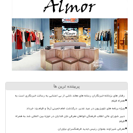
پربیننده ترین ها
رفتار های بزدلانه خبرنگاران رسانه های معاند ناشی از بی اعتنایی به رسالت خبرنگاری است به
همراه فیلم
ویژه برنامه های تلویزیون در عید غدیر، درگذشت امام خمینی (ره) و قیام ۱۵ خرداد
دبیر شورای عالی انقلاب فرهنگی خواهان معرفی جان فدایان در حوزه بین المللی شد به همراه
فیلم
معرفی شیراوند بعنوان رئیس جدید فرهنگسرای نیاوران