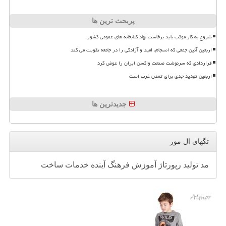
پربحث ترین ها
شروع به کار موکب باید برخاست نهاد کتابخانه های عمومی کشور
اربعین آئین جمعی که انسجام، امید و آزادگی را در جامعه تقویت می کند
قراردادی که سرنوشت صنعت واکسن ایران را عوض کرد
اربعین تهدید جدی برای تمدن غرب است
جدیدترین ها
تگهای ال مور
مد
تولید
رپورتاژ
آموزش
فرهنگ
آینده
خدمات
ساخت