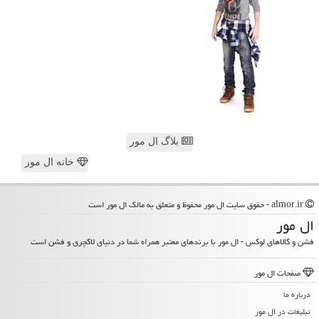
بلاگ ال مور
خانه ال مور
almor.ir - حقوق سایت ال مور محفوظ و متعلق به مالک ال مور است
ال مور
فشن و کالاهای لوکس - ال مور با برندهای معتبر همراه شما در دنیای لاکچری و فشن است
صفحات ال مور
درباره ما
تبلیغات در ال مور