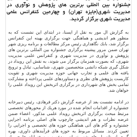
جشنواره بین المللی برترین های پژوهش و نوآوری در
مدیریت شهری(جایزه تهران) و چهارمین كنفرانس علمی
مدیریت شهری برگزار گردید.
به گزارش ال مور به نقل از ایسنا، در ابتدای این نشست كه به
منظور هم اندیشی و هماهنگی جهت برگزاری بهینه این كنفرانس
برگزار شد، بابك نگاهداری رئیس مركز مطالعات و برنامه ریزی شهر
تهران ضمن مرور پیشینه برگزاری جشنواره بین المللی برترین های
پژوهش و نوآوری در مدیریت شهری و كنفرانس علمی مدیریت
شهری، كه بصورت همزمان برگزار می شوند، به نقش این رویداد در
شكل گیری شبكه دانشی متخصصین شهری، شناسایی، تبادل و ترویج
یافته های علمی و تجارب جهانی حوزه مدیریت شهری و تقویت
كاربست پژوهش های نظری و دستاوردهای علمی پرداخته و مشاركت
تمامی بخش های شهرداری در برگزاری اثربخش این رویداد علمی را
خواهان شد.
در ادامه نشست بعد از عرضه گزارش دكتر فرهادی، رئیس دبیرخانه
جشنواره از اقدامات انجام شده در مورد هریك از محورهای تخصصی
مرتبط مبحث برگزاری اثربخش رویداد علمی مذكور، اعضاء ضمن
عرضه نظرات و هم اندیشی چارچوب های اصلی برنامه اجرایی
جشنواره و گام های آتی هماهنگی حوزه های تخصصی و اجرایی را
تعیین كردند. مسائل مربوط به حوزه های فرآیندهای داوری، بهره
گیری از پتانسیل های شهر تهران، مدعوین و سخنرانان خارجی از