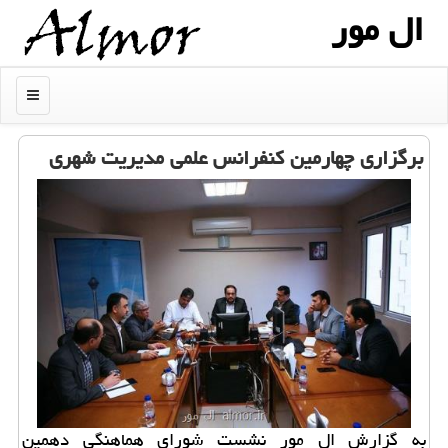
ال مور
منو
برگزاری چهارمین كنفرانس علمی مدیریت شهری
به گزارش ال مور نشست شورای هماهنگی دهمین