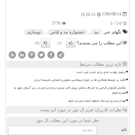
1396/08/14
19:20:15
5770
/ 5
5.0
تگهای خبر:
مد
,
جشنواره مد و لباس
,
نوسازی
این مطلب را می پسندید؟
(0)
(1)
تازه ترین مطالب مرتبط
اربعین تهدید جدی برای تمدن غرب است
تاکید بر توسعه همکاری ها در حوزه دیپلماسی عمومی و معرفی شایسته ایران
واکنش کیانوش گرامی به اعتراف سالیان پیش اکبر عبدی درباره ی بازی در زیر آسمان شهر به
همراه فیلم
مهران مدیری باردیگر مسعود شصت چی می شود
نظرات کاربران عزیز ال مور در مورد این پست
نظر شما در مورد این مطلب ال مور
نام: