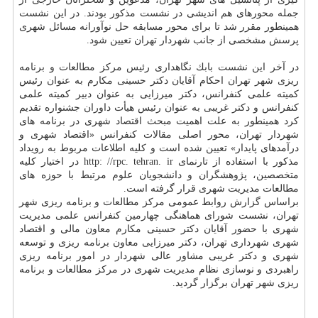
جمله محورهای هم اندیشی در نشست مذكور بودند. در این نشست
همینطور مقرر شد تا برای محور مسابقه حل نوآورانه مسائل شهری
پرسش مشخصی از جانب شهردار تهران تعیین شود.
در آخر این نشست بابك نگاهداری رئیس مركز مطالعات و برنامه
ریزی شهر تهران احكام آقایان دكتر حسینی مكارم به عنوان رئیس
كمیته علمی كنفرانس، دكتر میرزایی به عنوان دبیر كمیته علمی
كنفرانس و دكتر غریبی به عنوان رئیس هیأت داوران جشنواره تقدیم
كرد همینطور به علت اهمیت مبحث اقتصاد شهری در برنامه های
شهردار تهران، محور اصلی مقالات كنفرانس «اقتصاد شهری و
درآمدهای پایدار» تعیین شده است و كلیه اطلاعات مربوط به رویداد
مذكور با استفاده از تارنمای http: //rpc. tehran. ir در اختیار كلیه
متخصصین، پژوهشگران و دانشجویان علوم مرتبط با حوزه های
مطالعات مدیریت شهری قرار گرفته است.
براساس گزارش روابط عمومی مركز مطالعات و برنامه ریزی شهر
تهران، نشست شورای هماهنگی چهارمین كنفرانس علمی مدیریت
شهری با حضور آقایان دكتر حسینی مكارم معاون مالی و اقتصاد
شهری شهرداری تهران، دكتر میرزایی معاون برنامه ریزی و توسعه
شهری و دكتر غریبی مشاور عالی شهردار در امور برنامه ریزی
راهبردی و نوسازی نظام مدیریت شهری در مركز مطالعات و برنامه
ریزی شهر تهران برگزار گردید.