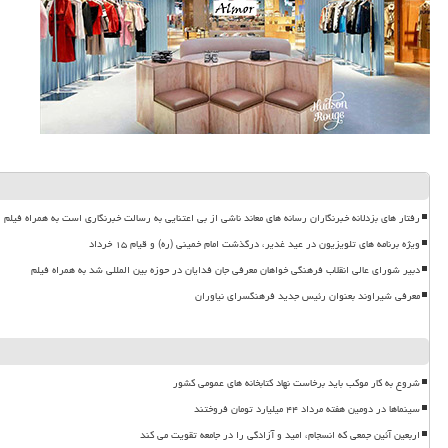
رفتار های بزدلانه خبرنگاران رسانه های معاند ناشی از بی اعتنایی به رسالت خبرنگاری است به همراه فیلم
ویژه برنامه های تلویزیون در عید غدیر، درگذشت امام خمینی (ره) و قیام ۱۵ خرداد
دبیر شورای عالی انقلاب فرهنگی خواهان معرفی جان فدایان در حوزه بین المللی شد به همراه فیلم
معرفی شیراوند بعنوان رئیس جدید فرهنگسرای نیاوران
شروع به کار موکب باید برخاست نهاد کتابخانه های عمومی کشور
سینماها در دومین هفته مرداد ۴۴ میلیارد تومان فروختند
اربعین آئین جمعی که انسجام، امید و آزادگی را در جامعه تقویت می کند