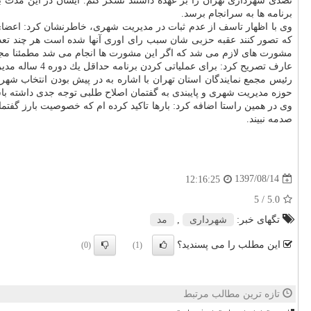
تصدی شهرداری تهران را بر عهده داشتند تشكر كنم. ایشان در این مدت ب
برنامه ها به سرانجام برسد.
وی با اظهار تاسف از عدم ثبات در مدیریت شهری، خاطرنشان كرد: اعضا
كه تصور كنند عقبه حزبی شان سبب رای اوری آنها شده است هر چند تعداد
مشورت های لازم می شد كه اگر این مشورت ها انجام می شد مطمئنا مجبور
عارف تصریح كرد: برای عملیاتی كردن برنامه حداقل یك دوره 4 ساله مدیریتی لازم است بنابراین عدم ثبات مدیریتی لطمه شدیدی به مدیریت شهری می زند. ثبات در مدیریت لازمه تحقق برنامه اداره شهر است.
رئیس مجمع نمایندگان استان تهران با اشاره به در پیش بودن انتخاب 
حوزه مدیریت شهری و پایبندی به گفتمان اصلاح طلبی توجه جدی داشته باش
وی در همین راستا اضافه كرد: بارها تاكید كرده ام كه خصوصیت بارز گف
صدمه نبیند.
1397/08/14
12:16:25
/ 5
5.0
تگهای خبر:
شهرداری
,
مد
این مطلب را می پسندید؟
(0)
(1)
تازه ترین مطالب مرتبط