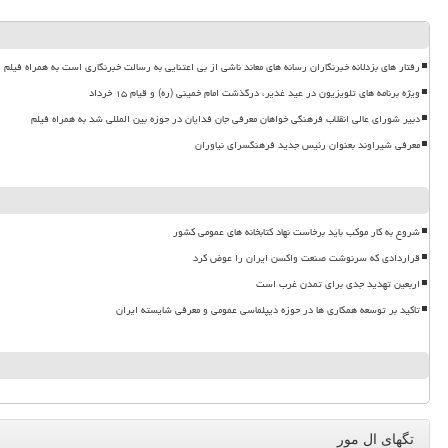
رفتار های بزدلانه خبرنگاران رسانه های معاند ناشی از بی اعتنایی به رسالت خبرنگاری است به همراه فیلم
ویژه برنامه های تلویزیون در عید غدیر، درگذشت امام خمینی (ره) و قیام ۱۵ خرداد
دبیر شورای عالی انقلاب فرهنگی خواهان معرفی جان فدایان در حوزه بین المللی شد به همراه فیلم
معرفی شیراوند بعنوان رئیس جدید فرهنگسرای نیاوران
شروع به کار موکب باید برخاست نهاد کتابخانه های عمومی کشور
قراردادی که سرنوشت صنعت واکسن ایران را عوض کرد
اربعین تهدید جدی برای تمدن غرب است
تاکید بر توسعه همکاری ها در حوزه دیپلماسی عمومی و معرفی شایسته ایران
تگهای ال مور