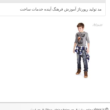
مد
تولید
رپورتاژ
آموزش
فرهنگ
آینده
خدمات
ساخت
almor.ir - حقوق سایت ال مور محفوظ و متعلق به مالک ال مور است