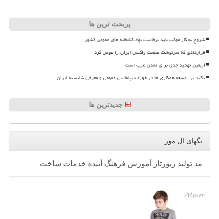
پربحث ترین ها
شروع به کار موکب باید برخاست نهاد کتابخانه های عمومی کشور
قراردادی که سرنوشت صنعت واکسن ایران را عوض کرد
اربعین تهدید جدی برای تمدن غرب است
تاکید بر توسعه همکاری ها در حوزه دیپلماسی عمومی و معرفی شایسته ایران
جدیدترین ها
تگهای ال مور
مد
تولید
رپورتاژ
آموزش
فرهنگ
آینده
خدمات
ساخت