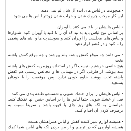
• هیچوقت در لباس های ایده آل شان لم نمی دهند
این كار موجب چروك شدن و خراب شدن زودتر لباس ها می شود.
• لباس هایشان را یا تا می كنند یا آویزان
بر اساس نوع لباس باید بدانید كه آن را تا كنید یا آویزان كنید. شلوارها
و لباس های مجلسی را آویزان كنید و سویشرت ها و آیتم های پشمی
را تا كنید و در كشو قرار دهید.
• می دانند چه موقع كفش پاشنه بلند بپوشند و چه موقع كفش پاشنه
تخت
هیچ خانمی خوشتیپ نیست اگر در استفاده روزمره، كفش های پاشنه
بلند بپوشد. از طرفی اگر در مهمانی ها و مجالس رسمی هم كفش
پاشنه تخت بپوشید جلوه خوبی ندارد. پس موقعیت را با خودتان
بسنجید.
• لباس هایشان را برای خشك شویی و شستشو طبقه بندی می كنند
قبل از خشك شویی حتما لباس ها را بر اساس جنس آنها تفكیك كنید.
حواستان به لكه های ریز چای یا قهوه باشد و سریعا نسبت به
برطرف كردن آن اقدام كنید.
• همیشه لوازم تمیز كننده كفش و لباس همراهشان هست
همیشه لوازمی كه در ترمیم و از بین بردن لكه های لباس شما كمك