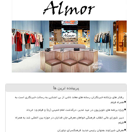
پربیننده ترین ها
رفتار های بزدلانه خبرنگاران رسانه های معاند ناشی از بی اعتنایی به رسالت خبرنگاری است به
همراه فیلم
ویژه برنامه های تلویزیون در عید غدیر، درگذشت امام خمینی (ره) و قیام ۱۵ خرداد
دبیر شورای عالی انقلاب فرهنگی خواهان معرفی جان فدایان در حوزه بین المللی شد به همراه
فیلم
معرفی شیراوند بعنوان رئیس جدید فرهنگسرای نیاوران