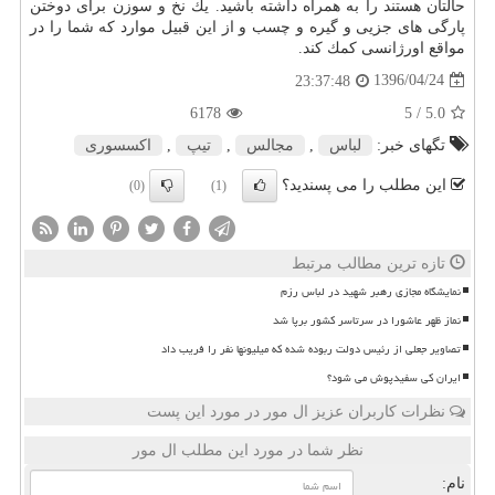
حالتان هستند را به همراه داشته باشید. یك نخ و سوزن برای دوختن
پارگی های جزیی و گیره و چسب و از این قبیل موارد كه شما را در
مواقع اورژانسی كمك كند.
1396/04/24
23:37:48
6178
/ 5
5.0
تگهای خبر:
لباس
,
مجالس
,
تیپ
,
اكسسوری
این مطلب را می پسندید؟
(0)
(1)
تازه ترین مطالب مرتبط
نمایشگاه مجازی رهبر شهید در لباس رزم
نماز ظهر عاشورا در سرتاسر کشور برپا شد
تصاویر جعلی از رئیس دولت ربوده شده که میلیونها نفر را فریب داد
ایران کی سفیدپوش می شود؟
نظرات کاربران عزیز ال مور در مورد این پست
نظر شما در مورد این مطلب ال مور
نام: