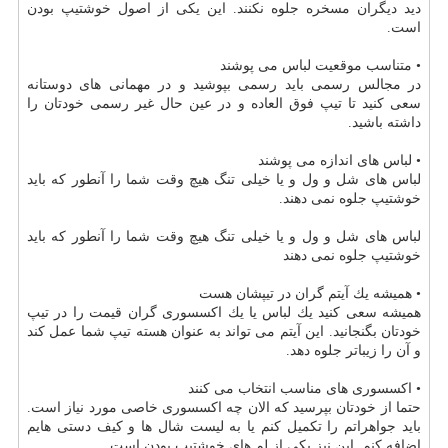
دید دیگران مسخره جلوه نكنند. این یكی از اصول خوشتیپ بودن
است.
• متناسب موقعیت لباس می پوشند
در مجالس رسمی باید رسمی بپوشید و در مهمانی های دوستانه
سعی كنید تا تیپ فوق العاده و در عین حال غیر رسمی خودتان را
داشته باشید.
• لباس های اندازه می پوشند
لباس های شل و ول و یا خیلی تنگ هیچ وقت شما را آنطور كه باید
خوشتیپ جلوه نمی دهند.
لباس های شل و ول و یا خیلی تنگ هیچ وقت شما را آنطور كه باید
خوشتیپ جلوه نمی دهند
• همیشه یك آیتم گران در تیپشان هست
همیشه سعی كنید یك لباس یا یك اكسسوری گران قیمت را در تیپ
خودتان بگنجانید. این آیتم می تواند به عنوان هسته تیپ شما عمل كند
و آن را زیباتر جلوه دهد.
• اكسسوری های مناسب انتخاب می كنند
حتما از خودتان بپرسید كه الان چه اكسسوری خاصی مورد نیاز است.
باید جواهراتم را تكمیل كنم یا به لیست شال ها و كیف دستی هایم
اضافه كنم. این نیز یكی از لم های خوشتیپ بودن است.