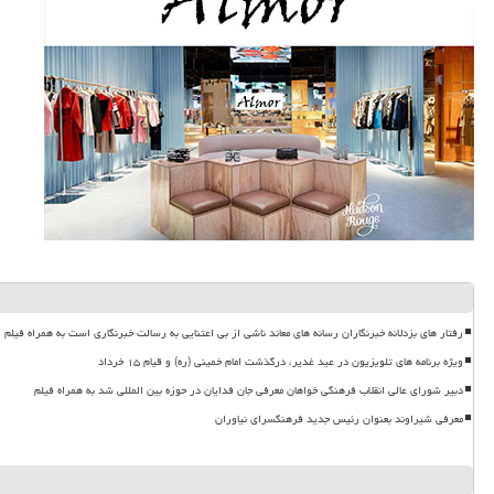
رفتار های بزدلانه خبرنگاران رسانه های معاند ناشی از بی اعتنایی به رسالت خبرنگاری است به همراه فیلم
ویژه برنامه های تلویزیون در عید غدیر، درگذشت امام خمینی (ره) و قیام ۱۵ خرداد
دبیر شورای عالی انقلاب فرهنگی خواهان معرفی جان فدایان در حوزه بین المللی شد به همراه فیلم
معرفی شیراوند بعنوان رئیس جدید فرهنگسرای نیاوران