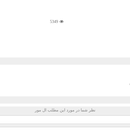
5349
نظر شما در مورد این مطلب ال مور