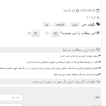
1397/09/19
14:32:14
/ 5
5.0
تگهای خبر:
تیپ
,
جامعه
,
مد
این مطلب را می پسندید؟
(0)
(1)
تازه ترین مطالب مرتبط
اربعین تهدید جدی برای تمدن غرب است
تاکید بر توسعه همکاری ها در حوزه دیپلماسی عمومی و معرفی شایسته ایران
واکنش کیانوش گرامی به اعتراف سالیان پیش اکبر عبدی درباره ی بازی در زیر آسمان شهر به همراه فیلم
مهران مدیری باردیگر مسعود شصت چی می شود
نظرات کاربران عزیز ال مور در مورد این پست
نام: