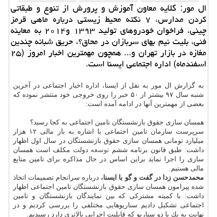
ال مور: گلایه معاون آموزش و پرورش از تنوع و طبقاتی
كردن مدارس، ۷ نكته محیط زیستی درباره ماهی قرمز
چینی، فراخوان خودروهای تولید ۱۳۹۳ و۲۰۱۴ به معاینه
فنی، بلیت نیم بهای سربازان در محاق؟، حریق شبانه چندین
مغازه در بازار تهران و... همچون مهمترین اخبار امروز (۲۵
اسفندماه) اداره اجتماعی ایسنا است.
به گزارش ال مور به نقل از ایسنا، اداره اخبار اجتماعی در آخرین
شنبه سال ۹۷ بیشتر از ۵۰ خبر را روی خروجی خود منتشر نموده كه
بعضی از مهمترین آنها در ادامه آمده است:
همسان سازی حقوق بازنشستگان تامین اجتماعی به كجا رسید؟
سرپرست سازمان تامین اجتماعی با اشاره به بار مالی ۱۲ هزار
میلیارد تومانی همسان سازی حقوق بازنشستگان در سال اول اظهار
داشت: طبق قانون برنامه ششم
توسعه
دولت مكلف است همسان
سازی را اجرا نماید براین اساس در حال مذاكره برای تامین منابع
مالی هستیم.
محمدحسن زدا در گفت و گو با ایسنا،
درباره سرانجام تصمیمات اتخاذ
شده پیرامون همسان سازی حقوق بازنشستگان تامین اجتماعی اظهار
داشت: با كمیته مشتركی كه بین نمایندگان بازنشستگان و تامین
اجتماعی تشكیل دادیم سناریوهایی مختلفی را بررسی كردیم و در
نهایت به یك یا دو سناریو كه قابلیت اجرایی بالاتری دارد رسیدیم.