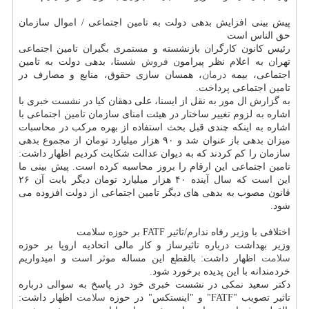
پیش بینی افزایش بدهی دولت به تامین اجتماعی / اموال سازمان
حق الناس است
رئیس كانون كارگران بازنشسته و مستمری بگیران تامین اجتماعی
تهران به اعلام نظر پیرامون
فروش
شستا، بدهی دولت به تامین
اجتماعی، بیمه
درمان
، همسان سازی حقوق، منابع و مصارف در
تامین اجتماعی پرداخت.
به گزارش ال مور به نقل از ایسنا، علی دهقان كیا در نشست خبری با
اشاره به لزوم تغییر ساختار در هیئت امنای سازمان تامین اجتماعی با
اشاره به اینكه چندی قبل بحث استفاده از بهره مركب در محاسبات
میزان بدهی باز عنوان شد و ۹۰ هزار میلیارد تومان از مجموع بدهی
سازمان را كم كردند كه به دیوان عدالت شكایت كردیم اظهار داشت:
تامین اجتماعی این ارقام را بروز محاسبه كرده است. پیش بینی ما
این است كه سال آینده ۴۰ هزار میلیارد تومان دیگر بابت آن ۲۶
قانون مصوب به بدهی های دیگر تامین اجتماعی از دولت افزوده می
شود.
اختلافی با وزیر رفاه ندارم/تاثیر FATF بر حوزه سلامت
وزیر بهداشت درباره تاثیرساز و كار مالی اتحادیه اروپا بر حوزه
سلامت
اظهار داشت: بالقطع این مساله موثر است و امیدواریم
خردمندانه با این پدیده برخورد شود.
دكتر سعید نمكی در نشست خبری خود در پاسخ به سوالی درباره
تاثیر تصویب "FATF" و "اینستكس" در حوزه
سلامت
اظهار داشت: