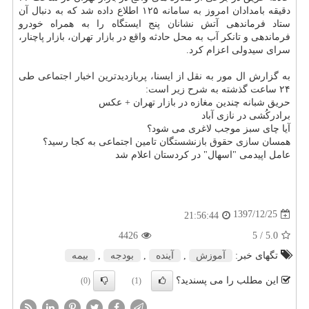
دقیقه بامدادان امروز به سامانه ۱۲۵ اطلاع داده شد كه به دنبال آن
ستاد فرماندهی آتش نشانان پنج ایستگاه را به همراه خودرو
فرماندهی و تانكر آب به محل حادثه واقع در بازار تهران، بازار پاچنار،
سرای سیدولی اعزام كرد.
به گزارش ال مور به نقل از ایسنا، پربازدیدترین اخبار اجتماعی طی
۲۴ ساعت گذشته به شرح زیر است:
حریق شبانه چندین مغازه در بازار تهران + عكس
برادركُشی در نازی آباد
آیا چای سبز موجب لاغری می شود؟
همسان سازی حقوق بازنشستگان تامین اجتماعی به كجا رسید؟
عامل اپیدمی "اسهال" در كردستان اعلام شد
1397/12/25
21:56:44
4426
/ 5
5.0
تگهای خبر:
آموزش
,
آینده
,
بودجه
,
بیمه
این مطلب را می پسندید؟
(0)
(1)