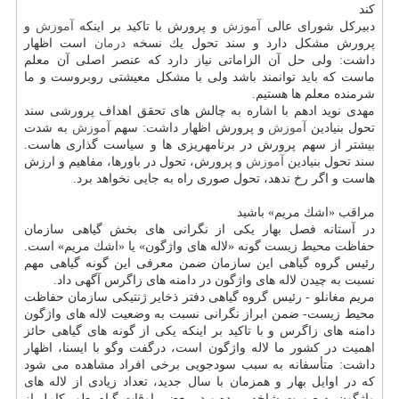
كند
دبیركل شورای عالی
آموزش
و پرورش با تاكید بر اینكه
آموزش
و
پرورش مشكل دارد و سند تحول یك نسخه
درمان
است اظهار
داشت: ولی حل آن الزاماتی نیاز دارد كه عنصر اصلی آن معلم
ماست كه باید توانمند باشد ولی با مشكل معیشتی روبروست و ما
شرمنده معلم ها هستیم.
مهدی نوید ادهم با اشاره به چالش های تحقق اهداف پرورشی سند
تحول بنیادین
آموزش
و پرورش اظهار داشت: سهم
آموزش
به شدت
بیشتر از سهم پرورش در برنامهریزی ها و سیاست گذاری هاست.
سند تحول بنیادین
آموزش
و پرورش، تحول در باورها، مفاهیم و ارزش
هاست و اگر رخ ندهد، تحول صوری راه به جایی نخواهد برد.
مراقب «اشك مریم» باشید
در آستانه فصل بهار یكی از نگرانی های بخش گیاهی سازمان
حفاظت محیط زیست گونه «لاله های واژگون» یا «اشك مریم» است.
رئیس گروه گیاهی این سازمان ضمن معرفی این گونه گیاهی مهم
نسبت به چیدن لاله های واژگون در دامنه های زاگرس آگهی داد.
مریم مغانلو - رئیس گروه گیاهی دفتر ذخایر ژنتیكی سازمان حفاظت
محیط زیست- ضمن ابراز نگرانی نسبت به وضعیت لاله های واژگون
دامنه های زاگرس و با تاكید بر اینكه یكی از گونه های گیاهی حائز
اهمیت در كشور ما لاله واژگون است، درگفت وگو با ایسنا، اظهار
داشت: متأسفانه به سبب سودجویی برخی افراد مشاهده می شود
كه در اوایل بهار و همزمان با سال جدید، تعداد زیادی از لاله های
واژگون به صورت شاخه بریده و در بعضی اوقات گیاه بطور كامل از