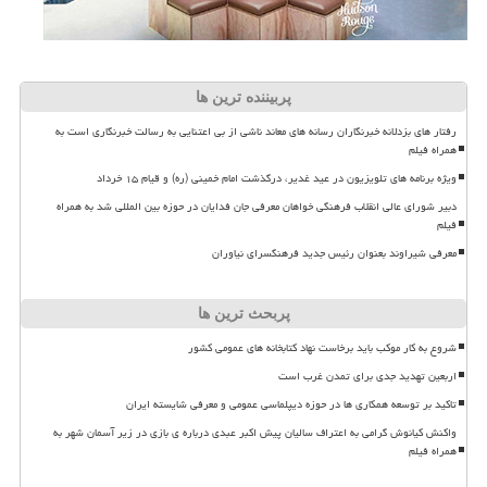
پربیننده ترین ها
رفتار های بزدلانه خبرنگاران رسانه های معاند ناشی از بی اعتنایی به رسالت خبرنگاری است به
همراه فیلم
ویژه برنامه های تلویزیون در عید غدیر، درگذشت امام خمینی (ره) و قیام ۱۵ خرداد
دبیر شورای عالی انقلاب فرهنگی خواهان معرفی جان فدایان در حوزه بین المللی شد به همراه
فیلم
معرفی شیراوند بعنوان رئیس جدید فرهنگسرای نیاوران
پربحث ترین ها
شروع به کار موکب باید برخاست نهاد کتابخانه های عمومی کشور
اربعین تهدید جدی برای تمدن غرب است
تاکید بر توسعه همکاری ها در حوزه دیپلماسی عمومی و معرفی شایسته ایران
واکنش کیانوش گرامی به اعتراف سالیان پیش اکبر عبدی درباره ی بازی در زیر آسمان شهر به
همراه فیلم