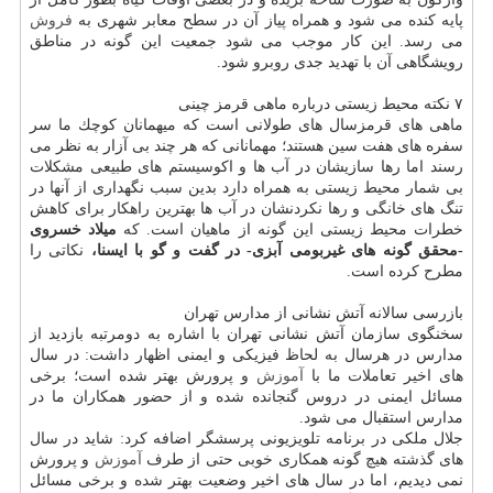
پایه كنده می شود و همراه پیاز آن در سطح معابر شهری به
فروش
می رسد. این كار موجب می شود جمعیت این گونه در مناطق
رویشگاهی آن با تهدید جدی روبرو شود.
۷ نكته محیط زیستی درباره ماهی قرمز چینی
ماهی های قرمزسال های طولانی است كه میهمانان كوچك ما سر
سفره های هفت سین هستند؛ مهمانانی كه هر چند بی آزار به نظر می
رسند اما رها سازیشان در آب ها و اكوسیستم های طبیعی مشكلات
بی شمار محیط زیستی به همراه دارد بدین سبب نگهداری از آنها در
تنگ های خانگی و رها نكردنشان در آب ها بهترین راهكار برای كاهش
خطرات محیط زیستی این گونه از ماهیان است. كه
میلاد خسروی
-محقق گونه های غیربومی آبزی- در گفت و گو با ایسنا،
نكاتی را
مطرح كرده است.
بازرسی سالانه آتش نشانی از مدارس تهران
سخنگوی سازمان آتش نشانی تهران با اشاره به دومرتبه بازدید از
مدارس در هرسال به لحاظ فیزیكی و ایمنی اظهار داشت: در سال
های اخیر تعاملات ما با
آموزش
و پرورش بهتر شده است؛ برخی
مسائل ایمنی در دروس گنجانده شده و از حضور همكاران ما در
مدارس استقبال می شود.
جلال ملكی در برنامه تلویزیونی پرسشگر اضافه كرد: شاید در سال
های گذشته هیچ گونه همكاری خوبی حتی از طرف
آموزش
و پرورش
نمی دیدیم، اما در سال های اخیر وضعیت بهتر شده و برخی مسائل