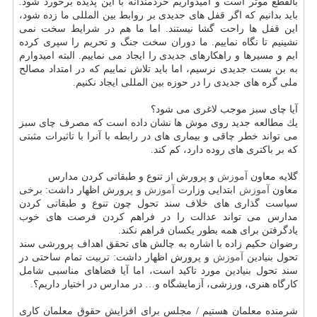
بالقطع موثر است و امیدواریم خردمندانه با این پدیده برخورد شود.
باید بدانیم كه اگر قفل های جدیدی بر روابط بین المللی ما زده شود،
این قفل ها راحت گشا نیستند. اما ما هم در شرایط سخت نمی
نشینیم تا نگاه نماییم. ما دوران سخت جنگ و تحریم را سپری كرده
ایم و مسیرها و راهكارهای جدیدی را ایجاد می نماییم. البته امیدوارم
به بن بست جدیدی نرسیم، اما باید تلاش نماییم كه در امتداد مصالح
ملی گره های جدیدی را در حوزه بین المللی ایجاد نكنیم.
آیا چای سبز موجب لاغری می شود؟
یك مطالعه جدید روی موش ها نشان داده است كه مصرف چای سبز
می تواند خطر چاقی و بیماری های در رابطه با آنرا با تاثیرات مثبتی
كه بر باكتری های روده دارد، كم كند.
گلایه معاون
آموزش
و پرورش از تنوع و طبقاتی كردن مدارس
معاون
آموزش
ابتدایی وزارت
آموزش
و پرورش اظهار داشت: برخی
سیاست گذاری های خلاف سند تحول چون تنوع و طبقاتی كردن
مدارس می تواند عدالت را در فراهم كردن فرصت های خوب
یادگرفتن برای همه بطور یكسان فراهم نكند.
رضوان حكیم زاده با اشاره به چالش های تحقق اهداف پرورشی سند
تحول بنیادین
آموزش
و پرورش اظهار داشت: تربیت تمام ساحتی در
سند تحول بنیادین مورد تاكید است، اما آیا فضاهای مناسبی شامل
كارگاه هنری، ورزشی، آزمایشگاه و… در مدارس در اختیار داریم؟.
شرمنده معلمان هستیم / مجلس برای افزایش حقوق معلمان كاری