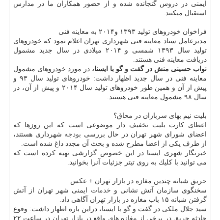
ایمنی در دروس گنجانده شده و از حضور همكاران ما در مدارس
استقبال میكنند.
فراخوان خودروهای تولید ۱۳۹۳ و۲۰۱۴ به معاینه فنی
مدیرعامل ستاد معاینه فنی شهرداری تهران اعلام نمود كه خودروهای
تولید سال ۱۳۹۳ شمسی و ۲۰۱۴ میلادی در سال جدید مشمول
دریافت معاینه فنی هستند.
نواب حسینی منش در گفت و گو با ایسنا،
در مورد خودروهای مشمول
معاینه فنی در سال جدید اظهار داشت: خودروهای تولید سال ۹۳ و
پیش از آن و همین طور خودروهای تولید سال ۲۰۱۴ و پیش از آن، در
سال ۹۸ مشمول معاینه فنی هستند.
بلیت نیم بهای سربازان در محاق؟
اعطای كارت بلیت تخفیف دار موضوعی است كه این روزها كه
اعضای شورای شهر تهران در حال بررسی
بودجه
شهرداری هستند،
از طرف یكی از اعضا مطرح شده و بحث آن مجدد داغ شده است.
خبرنگار شهری ایسنا در این خصوص گزارشی تهیه كرده است كه
می توانید با كلیك به روی تیتر جزئیات آنرا بخوانید.
حریق شبانه چندین مغازه در بازار تهران + عكس
سخنگوی سازمان آتش نشانی و
خدمات
ایمنی شهر تهران از آتش
گرفتن شبانه ۱۵ باب مغازه در بازار تهران آگاهی داد.
سید جلال ملكی در گفت و گو با ایسنا، دراین باره اظهار داشت: وقوع
حادثه حریق در برخی از مغازه های واقع در بازار تهران در ساعت ۲۲