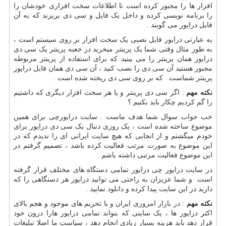
افزار ها را مجبور کرده است تا اطلاعات سخت افزاری خودشان را
را برنامه نویسی کرده و داخل یک فایل و سی دی بریزند که به آن
فایل درایور می گویند .
به عبارتی درایور فایل نصبی یک سخت افزار بر روی سیستم است ،
به طور مثال وقتی شما یک پرینتر میخرید در جعبه پرینتر یک سی دی
درایور همان پرینتر را می بینید که برای استفاده از پرینتر مربوطه
مجبور هستید آن سی دی را نصب کنید ، آن سی دی همان فایل درایور
پرینتر شماست که بر روی سی دی ریخته شده است .
نکته مهم
: اگر سی دی پرینتر و یا هر سخت افزار دیگری که داشتیم
را گم کردیم چکار باید بکنیم ؟
خب جواب سوال شما هدف ماست . سایت درایورچی برای همین
موضوع ساخته شده است ، یک روزی دنبال یک سی دی درایور برای
خودم میگشتم و از انجایی که هیچ سایت ایرانی ای را ندیدم که در
این موضوع به صورت مرتب فعالیت کرده باشد ، تصمیم گرفتم در
این موضوع فعالیت مرتبی داشته باشم .
در سایت درایور چی درایور تمامی دستگاه های مختلف قرار گرفته
است و شما عزیزان به راحتی می توانید درایور هر دستگاهی را که
دارید در این سایت پیدا کرده و دانلود نمایید .
نکته مهم
: در بازار امروزی ایران و با تحریم های موجود و هجم بالای
اکثر درایور ها ، یک سایتی که بتواند تمامی درایور هارا درون خود
قرار دهد باید هزینه بسیار زیادی انجام دهد ، سیاست ما اصلا تبلیغات