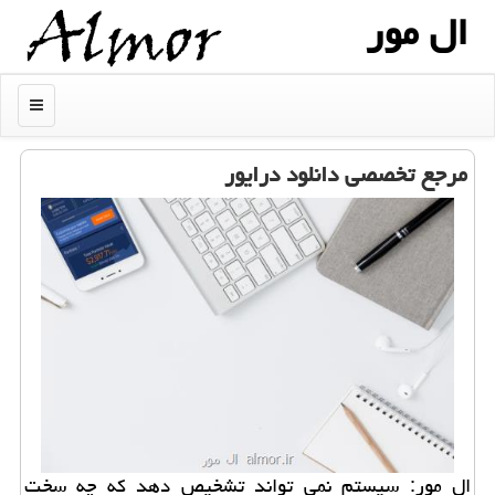
ال مور
منو
مرجع تخصصی دانلود درایور
ال مور: سیستم نمی تواند تشخیص دهد كه چه سخت