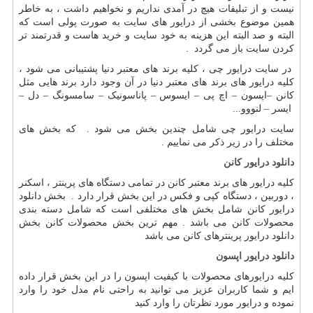
نیست و از تبلیفات هیچ در آمدی نداریم و نخواهیم داشت ، به خاطر
همین موضوع بخشی از درایور های سایت به صورت پولی است که
البته و صد البته این هزینه به خود سایت و خرید هاست و قدرتمند تر
کردن سایت باز می گردد .
در سایت درایور چی ، کلیه برند های معتبر دنیا پشتیبانی می شود ،
کلیه درایور های برند های معتبر دنیا در آن وجود دارد برند هایی مثل
کانن –اپسون – اچ پی – ایسوس – پاناسونیک – سامسونگ – دل –
ایسر – لنووو...
سایت درایور چی شامل چندین بخش می شود . که بخش های
مختلف را در زیر ذکر می نماییم .
دانلود درایور کانن
کلیه درایور های برند معتبر کانن در تمامی دستگاه های پرینتر ، اسکنر
، دوربین ، دستگاه کپی و فکس در این بخش قرار دارد . بخش دانلود
درایور کانن شامل بخش های مختلفی است که شامل دسته بندی
محصولات کانن می باشد . مهم ترین بخش محصولات کانن بخش
دانلود درایور پرینترهای کانن می باشد
دانلود درایور اپسون
کلیه درایورهای محصولات با کیفیت اپسون را در این بخش قرار داده
ایم و شما کاربران عزیز می توانید به راحتی نام مدل خود را وارد
نموده و درایور مورد نظرتان را وارد کنید