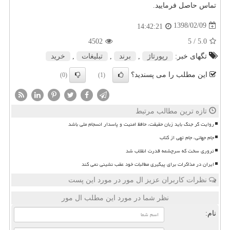
تماس حاصل فرمایید.
1398/02/09
14:42:21
4502
/ 5
5.0
تگهای خبر:
رپورتاژ
,
برند
,
تبلیغات
,
خرید
این مطلب را می پسندید؟
(0)
(1)
تازه ترین مطالب مرتبط
روایت گر جنگ باید زبان حقیقت، حافظ امنیت و پاسدار انسجام ملی باشد
جام جهانی، جام تهی از کتاب
تروری سخت که سرچشمه قدرت انقلاب شد
ایران در مذاکرات برای پیگیری مطالبات خود عقب نشینی نمی کند
نظرات کاربران عزیز ال مور در مورد این پست
نظر شما در مورد این مطلب ال مور
نام: