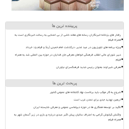
پربیننده ترین ها
رفتار های بزدلانه خبرنگاران رسانه های معاند ناشی از بی اعتنایی به رسالت خبرنگاری است به
همراه فیلم
ویژه برنامه های تلویزیون در عید غدیر، درگذشت امام خمینی (ره) و قیام ۱۵ خرداد
دبیر شورای عالی انقلاب فرهنگی خواهان معرفی جان فدایان در حوزه بین المللی شد به همراه
فیلم
معرفی شیراوند بعنوان رئیس جدید فرهنگسرای نیاوران
پربحث ترین ها
شروع به کار موکب باید برخاست نهاد کتابخانه های عمومی کشور
اربعین تهدید جدی برای تمدن غرب است
تاکید بر توسعه همکاری ها در حوزه دیپلماسی عمومی و معرفی شایسته ایران
واکنش کیانوش گرامی به اعتراف سالیان پیش اکبر عبدی درباره ی بازی در زیر آسمان شهر به
همراه فیلم