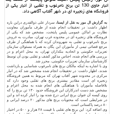
انبار حاوی 130 تن برنج نامرغوب و تقلبی از انبار یكی از
فروشگاه های زنجیره ای در شهر آفتاب آگاهی داد.
به گزارش ال مور به نقل از ایسنا،
سردار علی ذوالقدری دراین باره
اظهار داشت: در تحقیقات انجام شده از طرف مأموران معاونت
نظارت بر اماكن عمومی پلیس پایتخت، مشخص شد كه یكی از
فروشگاه های زنجیره ای در محدوده غرب تهران، مبادرت به
فروش
برنج نامرغوب و تقلبی به شهروندان كرده كه با هماهنگی از طرف
مرجع قضائی تیمی از مأموران این یگان به همراه مسئولان سازمان
تعزیرات حكومتی و اتحادیه بنكداران تهران، به محل اعزام و در
بررسی های انجام شده، اجناس مذكور كشف و تقلبی بودن آن توسط
كارشناسان سازمان تعزیرات حكومتی، محرز شد.
وی با اشاره به اینكه مالكان برنج های نامرغوب شناسایی و بازداشت
شدند، اظهار داشت: در تحقیقات انجام شده مشخص شد كه در انبار
مركزی در محدوده شهر آفتاب تهران كه مربوط به همین فروشگاه
زنجیره ای است مقادیر بیشتری برنج های تقلبی وجود دارد كه
بلافاصله مأموران با هماهنگی های انجام شده به محل اعزام و
مشخص شد دست اندركاران این فروشگاه حدود ۱۳۰ تن برنج را كه
روی كیسه آن عنوان برنج ایرانی درج شده بود را انبار كرده اند و این
در شرایطی است كه محتویات برنج های مذكور ۲۰ درصد ایرانی و
۸۰ درصد پاكستانی است.
وی اضافه كرد: این برنج های تقلبی با قیمت ۲۸ هزار و ۵۰۰ در اختیار