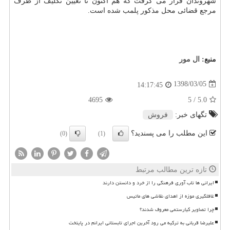
شهروندان قرار می گرفت كه هم اكنون تا تعیین تكلیف از طرف
مرجع قضائی محل مذكور پلمب شده است.
منبع:
ال مور
1398/03/05
14:17:45
4695
/ 5
5.0
تگهای خبر:
فروش
این مطلب را می پسندید؟
(0)
(1)
تازه ترین مطالب مرتبط
ایرانی ها تاب آوری فرهنگی را از خرد و دانستن دارند
غافلگیری موزه از اهدای نقاشی های ماتیس
چرا تصاویر کیارستمی معروف شدند؟
علیرضا قربانی به ترکیه می رود آخرین اجرای تابستانی ایرانم در پایتخت