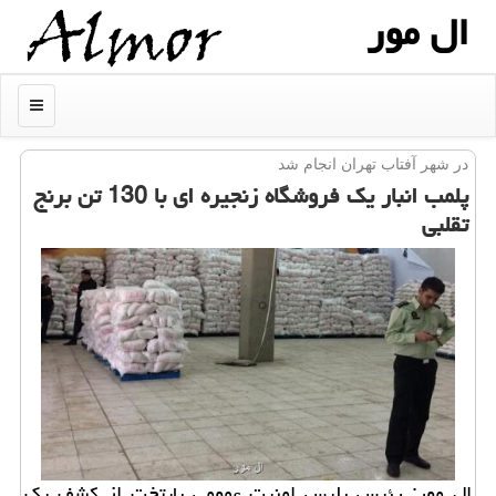
ال مور
منو
در شهر آفتاب تهران انجام شد
پلمب انبار یك فروشگاه زنجیره ای با 130 تن برنج
تقلبی
ال مور: رئیس پلیس امنیت عمومی پایتخت از كشف یك