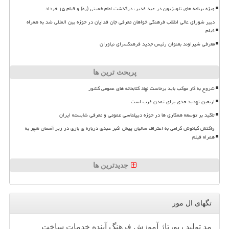
ویژه برنامه های تلویزیون در عید غدیر، درگذشت امام خمینی (ره) و قیام ۱۵ خرداد
دبیر شورای عالی انقلاب فرهنگی خواهان معرفی جان فدایان در حوزه بین المللی شد به همراه
فیلم
معرفی شیراوند بعنوان رئیس جدید فرهنگسرای نیاوران
پربحث ترین ها
شروع به کار موکب باید برخاست نهاد کتابخانه های عمومی کشور
اربعین تهدید جدی برای تمدن غرب است
تاکید بر توسعه همکاری ها در حوزه دیپلماسی عمومی و معرفی شایسته ایران
واکنش کیانوش گرامی به اعتراف سالیان پیش اکبر عبدی درباره ی بازی در زیر آسمان شهر به
همراه فیلم
جدیدترین ها
تگهای ال مور
مد
تولید
رپورتاژ
آموزش
فرهنگ
آینده
خدمات
ساخت