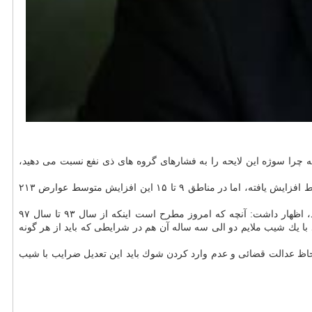
ه چرا سوژه این لایحه را به فشارهای گروه های ذی نفع نسبت می دهید،
و ساز به سبب بازار سوداگری و نه تقاضای واقعی است، عوارضش ۱۲۲ درصد به صورت متوسط افزایش یافته، اما در مناطق ۹ تا ۱۵ این افزایش متوسط عوارض ۲۱۳
اعطا با اشاره به اینكه این لایحه را به فشارها نسبت ندهیم، چونكه اعضا و كارشناسان ساعت ها در مورد این لایحه بحث كرده و به جمع بندی رسیدند، اظهار داشت: آنچه كه امروز مطرح است اینكه از سال ۹۳ تا سال ۹۷
با یك شیب ملایم دو الی سه ساله آن هم در شرایطی كه باید از هر گونه
 لحاظ عدالت قضائی و عدم وارد كردن شوك باید این تعدیل ضرایب با شیب