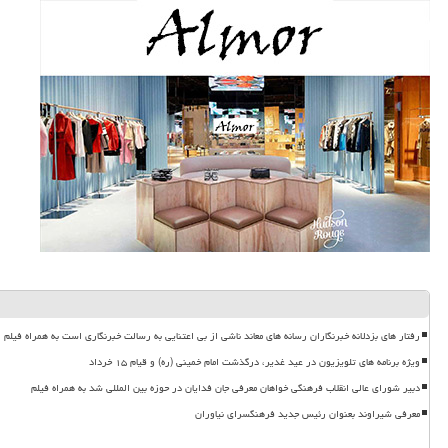
رفتار های بزدلانه خبرنگاران رسانه های معاند ناشی از بی اعتنایی به رسالت خبرنگاری است به همراه فیلم
ویژه برنامه های تلویزیون در عید غدیر، درگذشت امام خمینی (ره) و قیام ۱۵ خرداد
دبیر شورای عالی انقلاب فرهنگی خواهان معرفی جان فدایان در حوزه بین المللی شد به همراه فیلم
معرفی شیراوند بعنوان رئیس جدید فرهنگسرای نیاوران