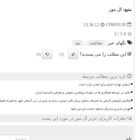
منبع:
ال مور
1398/03/28
13:36:12
/ 5
5.0
تگهای خبر:
ساخت
,
مد
این مطلب را می پسندید؟
(0)
(1)
تازه ترین مطالب مرتبط
اربعین تهدید جدی برای تمدن غرب است
تاکید بر توسعه همکاری ها در حوزه دیپلماسی عمومی و معرفی شایسته ایران
واکنش کیانوش گرامی به اعتراف سالیان پیش اکبر عبدی درباره ی بازی در زیر آسمان شهر به همراه فیلم
مهران مدیری باردیگر مسعود شصت چی می شود
نظرات کاربران عزیز ال مور در مورد این پست
نام: