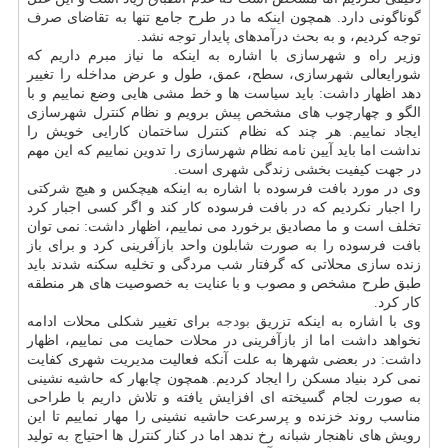
گوناگونی دارد. همچون اینكه ما در طرح جامع تنها به تقاضای صرف
توجه كردیم، و به بحث درآمدهای پایدار توجه نشد.
وزیر راه و شهرسازی با اشاره به اینكه ما نیاز مبرم داریم كه
شورایعالی شهرسازی، سطح، عمق، طول و عرض مداخله را تغییر
دهد اظهار داشت: باید سیاست ها و خط مشی هایی وضع نماییم و با
الگو و چهارچوب های مشخص پیش برویم و نظام كنترل شهرسازی
ایجاد نماییم. هر چند كه نظام كنترل ساختمان كارایی خویش را
نداشت اما باید آیین نامه نظام شهرسازی را تدوین نماییم كه این مهم
در جهت كیفیت بخشی زندگی شهری است.
وی در مورد بافت فرسوده با اشاره به اینكه هیچكس و هیچ شركتی
را اجبار نكردیم كه در بافت فرسوده كار كند و اگر كسی اجبار كرد
تخلف است و ما مصادیق برخورد می نماییم، اظهار داشت: نمی توان
بافت فرسوده را به صورت شابلون واحد بازآفرینی كرد و برای باز
زنده سازی محلاتی كه گرفتار شب مردگی و تخلیه سكنه شدند باید
طبق طرح مشخص و مصوب و با عنایت به خصوصیت های هر منطقه
كار كرد.
وی با اشاره به اینكه تزریق
بودجه
برای تغییر شكلی محلات ادامه
نخواهد داشت اما از بازآفرینی در محلات حمایت می نماییم، اظهار
داشت: در بعضی شهرها به علت آنكه فعالیت مدیریت شهری كفایت
نمی كرد بنیاد مسكن را ایجاد كردیم. همچون چابهار كه حاشیه نشینی
به صورت لجام گسیخته ای افزایش یافته و تلاش داریم با طراحی
مناسب روند خزنده و پرسرعت حاشیه نشینی را مهار نماییم تا این
رویش های ناهنجار شبانه رخ ندهد اما در كنار كنترل ها احتیاج به تولید