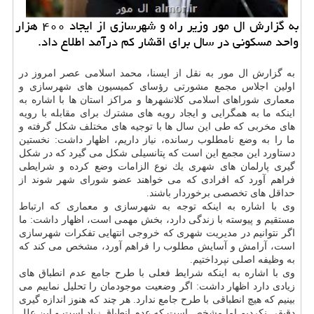
به گزارش ال مور وزیر راه و شهرسازی از ایجاد ۴۰۰ هزار
واحد مسكونی در سال برای اقشار كم درآمد اطلاع داد.
به گزارش ال مور به نقل از ایسنا، محمد اسلامی عصر امروز در
اولین اجلاس مجمع مشورتی رؤسای كمیسیون های شهرسازی و
معماری شوراهای اسلامی كلانشهرها و مراكز استان ها با اشاره به
اینكه ما به همگرایی و ایجاد رویه های مشترك برای مقابله با رویه
های مخربی كه طی این سال ها با توجیه های مختلف شكل گرفته و
ما را به وضع نامطلوب رسانده، نیاز داریم، اظهار داشت: نخستین
دستاورد این مجمع این است كه پتانسیلی شكل می گیرد كه در شكل
گیری پارلمان های شهری یك نوع الزامات وضع كرده و شرایطی
فراهم آورد كه افرادی كه می خواهند عضو شورای شهر شوند از
حداقل های تخصصی برخوردار باشند.
وی با اشاره به اینكه توجه به شهرسازی و معماری كه ارتباط
مستقیم و پیوسته با زندگی دارد، بخش مهمی است، اظهار داشت: ما
اگر نتوانیم در مدیریت شهری كه خروجی انتهایی تفكرات شهرسازی
است، آرامش و آسایش مطلوب را فراهم آورد، مشخص می كند كه
به وظیفه اصلی نپرداختیم.
وی با اشاره به اینكه شرایط فعلی با طرح جامع عدم انطباق های
زیادی دارد اظهار داشت: اگر وضعیت موجودمان را تحلیل نماییم می
بینیم كه هیچ انطباقی با طرح جامع ندارد. هر چند كه هنوز اندازه گیری
دقیقی نكردیم اما مشخص است كه عدم انطباق زیاد است و این علل