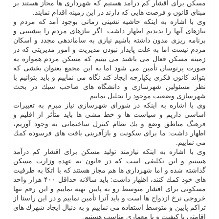
مسكن برای اقشار كم درآمد هستیم كه شهرداری ها مجاز هستند بر
مبنای قانون و فرصت هایی كه دارند در این زمینه اقدام نمایند.
وی با اشاره به اینكه حاشیه نشینی زمانی بوجود آمد كه مردم و
نیازهای آنها را ندیدیم اظهار داشت: اگر نیازهای مردم را پیشبینی و
برنامه ریزی مدون داشته باشیم نیازی به ساماندهی مجدد و اسكان
مردم نیست اما به علت پایدار نبودن مدیریت و امور مدیریتی كه در
زمینه مسكن فعال می باشند می بینیم كه مسكن مردم همواره به
صورت پرنوسان تأمین می شود اما به این مجمع بعنوان بخشی كه
بتواند كانون فكری یكپارچه ایجاد كند نگاه می نماییم و باید بتوانیم با
نظر مسئولین شهرسازی و دانشگاه های صاحب سبك در بحث
شهرسازی وضعیت موجود را تحلیل نماییم.
وی با اشاره به اینكه در شورای شهرسازی نیاز مبرم به تغییرات
اساسی داریم و سیاست ها و خط مشی ها باید متأثر از اقلیم و
فرهنگ
مناطق وضع و یك نظام كنترل ساختمانی به وجود آوریم،
اظهار داشت: ما برای سكونت و بازآفرینی بافت های فرسوده كمك
می نماییم.
وی با اشاره به اینكه نیازمند تولید مسكن برای اقشار كم درآمد
هستیم و این تكلیفی است كه در قانون به عهده وزارت مسكن
گذاشته شده و اما شهرداری ها هم مجاز هستند كه با اتكا به ظرفیت
های خود كمك كنند، اظهار داشت: باید سالانه حداقل ۴۰۰ هزار واحد
مسكونی برای اقشار متوسط رو به پایین تهیه نماییم و این رقم تنها
خروجی نرخ
ازدواج
ها است و باید آنرا تأمین نماییم و در این راستا از
تراكم پایین و متوسط استفاده می نماییم و به دنبال ایجاد شهرك های
اقامتی با كیفیت و با معماری مناسب هستیم.