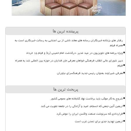
پربیننده ترین ها
رفتار های بزدلانه خبرنگاران رسانه های معاند ناشی از بی اعتنایی به رسالت خبرنگاری است به
همراه فیلم
ویژه برنامه های تلویزیون در عید غدیر، درگذشت امام خمینی (ره) و قیام ۱۵ خرداد
دبیر شورای عالی انقلاب فرهنگی خواهان معرفی جان فدایان در حوزه بین المللی شد به همراه
فیلم
معرفی شیراوند بعنوان رئیس جدید فرهنگسرای نیاوران
پربحث ترین ها
شروع به کار موکب باید برخاست نهاد کتابخانه های عمومی کشور
اربعین آئین جمعی که انسجام، امید و آزادگی را در جامعه تقویت می کند
قراردادی که سرنوشت صنعت واکسن ایران را عوض کرد
اربعین تهدید جدی برای تمدن غرب است