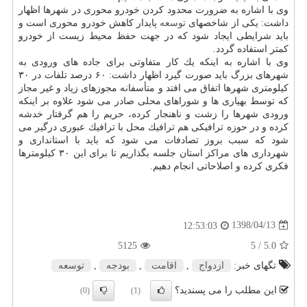
وی با اشاره به ضرورت محدود كردن خودرو محوری در شهرها اظهار
داشت: یكی از شاخصهای
توسعه
پایدار كاهش خودرو محوری است و
باید شرایطی ایجاد شود كه در جهت حفظ محیط زیست از خودرو
كمتر استفاده گردد.
وی با اشاره به اینكه یك كار متفاوتی برای جاده های ورودی به
شهرهای بزرگ باید صورت گیرد اظهار داشت: ۶۰ درصد تلفات در ۳۰
كیلومتری شهرها اتفاق می افتد و متأسفانه مجوزهای زیاد و غیر مجاز
كه توسط بهیاری ها و شوراهای محلی صادر می شود علاوه بر اینكه
ورودی شهرها را زشت و ناهنجار كرده، حریم را هم گرفتار خدشه
كرده و در حوزه ترافیكی هم ترافیك محل با ترافیك عبوری درگیر می
شود كه سبب بروز تصادفات می شود كه باید با استانداری و
شهرداری های مراكز استان جلسه بگذاریم تا برای این ۳۰ كیلومترها
فكری كرده و اصلاحاتی انجام دهیم.
1398/04/13
12:53:03
5125
/ 5
5.0
تگهای خبر:
ازدواج
,
اقامت
,
بودجه
,
توسعه
این مطلب را می پسندید؟
(0)
(1)