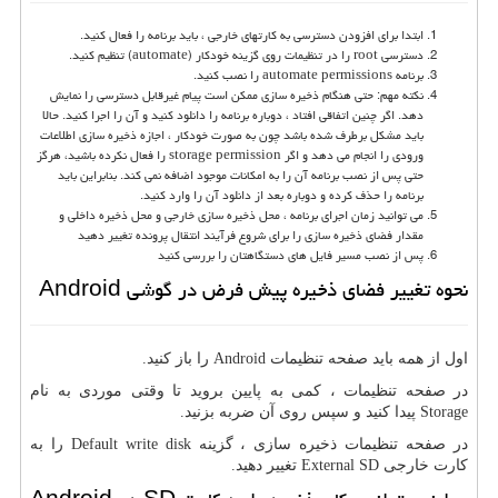
ابتدا برای افزودن دسترسی به کارتهای خارجی ، باید برنامه را فعال کنید.
دسترسی root را در تنظیمات روی گزینه خودکار (automate) تنظیم کنید.
برنامه automate permissions را نصب کنید.
نکته مهم: حتی هنگام ذخیره سازی ممکن است پیام غیرقابل دسترسی را نمایش
دهد. اگر چنین اتفاقی افتاد ، دوباره برنامه را دانلود کنید و آن را اجرا کنید. حالا
باید مشکل برطرف شده باشد چون به صورت خودکار ، اجازه ذخیره سازی اطلاعات
ورودی را انجام می دهد و اگر storage permission را فعال نکرده باشید، هرگز
حتی پس از نصب برنامه آن را به امکانات موجود اضافه نمی کند. بنابراین باید
برنامه را حذف کرده و دوباره بعد از دانلود آن را وارد کنید.
می توانید زمان اجرای برنامه ، محل ذخیره سازی خارجی و محل ذخیره داخلی و
مقدار فضای ذخیره سازی را برای شروع فرآیند انتقال پرونده تغییر دهید
پس از نصب مسیر فایل های دستگاهتان را بررسی کنید
نحوه تغییر فضای ذخیره پیش فرض در گوشی Android
اول از همه باید صفحه تنظیمات Android را باز کنید.
در صفحه تنظیمات ، کمی به پایین بروید تا وقتی موردی به نام
Storage پیدا کنید و سپس روی آن ضربه بزنید.
در صفحه تنظیمات ذخیره سازی ، گزینه Default write disk را به
کارت خارجی External SD تغییر دهید.