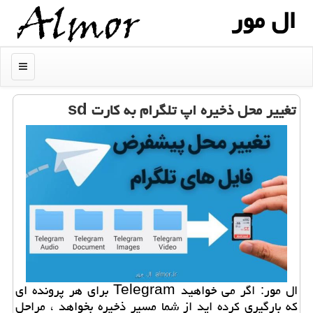
ال مور
منو
تغییر محل ذخیره اپ تلگرام به كارت sd
ال مور: اگر می خواهید Telegram برای هر پرونده ای
كه بارگیری كرده اید از شما مسیر ذخیره بخواهد ، مراحل