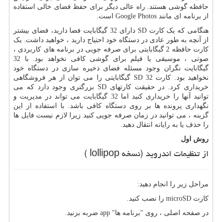
حافظه گوشی هستند. راه عالی دیگر برای حفظ فضای خالی استفاده
از برنامه ای مانند Google Photos است.
هنگامی که یک کارت SD دارای 32 گیگابایت فضا دارید، فضای بیشتر
از آنچه به طور عادی در دستگاه خود احتیاج دارید ، خواهید داشت. یک
کارت حافظه 2 گیگابایتی برای صرفه جویی در برنامه های کاربردی ،
صوتی ، موسیقی یا فیلم برای گوشی کافی نخواهد بود. با 32
گیگابایت نگران وجود مسئله فضای ذخیره سازی در دستگاه خود
نخواهید بود. کارت SD 32 گیگابایتی را می توان از هر فروشگاهی
خریداری کرد. در حقیقت کارتهای SD بزرگتری وجود دارد که می
توانید آنها را خریداری کنید اما 32 گیگابایت می تواند در مدیریت و
نگهداری پرونده ها بر روی دستگاه کافی باشد. با استفاده از این
گزینه ، می توانید در زمان صرفه جویی کنید زیرا لازم نیست فایل ها
را حذف یا به رایانه انتقال دهید.
روش اول
از تنظیمات اندروید (نسخه lollipop )
مراحل زیر را انجام دهید:
كارت microSD را نصب كنید.
در صفحه اصلی ، روی "برنامه ها" app ضربه بزنید.