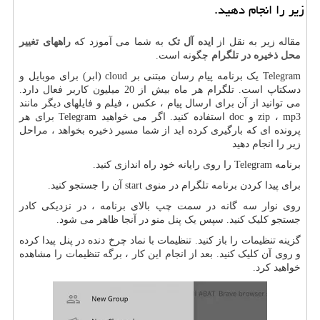
زیر را انجام دهید.
مقاله زیر به نقل از
ایده آل تک
به شما می آموزد که
راههای تغییر
محل ذخیره در تلگرام
چگونه است.
Telegram یک برنامه پیام رسان مبتنی بر cloud (ابر) برای موبایل و
دسکتاپ است. تلگرام هر ماه بیش از 20 میلیون کاربر فعال دارد.
می توانید از آن برای ارسال پیام ، عکس ، فیلم و فایلهای دیگر مانند
zip ، mp3 و doc استفاده کنید. اگر می خواهید Telegram برای هر
پرونده ای که بارگیری کرده اید از شما مسیر ذخیره بخواهد ، مراحل
زیر را انجام دهید
برنامه Telegram را روی رایانه خود راه اندازی کنید.
برای پیدا کردن برنامه تلگرام در منوی start آن را جستجو کنید.
روی نوار سه گانه در سمت چپ بالای برنامه ، در نزدیکی کادر
جستجو کلیک کنید. سپس یک پنل منو در آنجا ظاهر می شود.
گزینه تنظیمات را باز کنید. تنظیمات با نماد چرخ دنده در پنل پیدا کرده
و روی آن کلیک کنید. بعد از انجام این کار ، برگه تنظیمات را مشاهده
خواهید کرد.