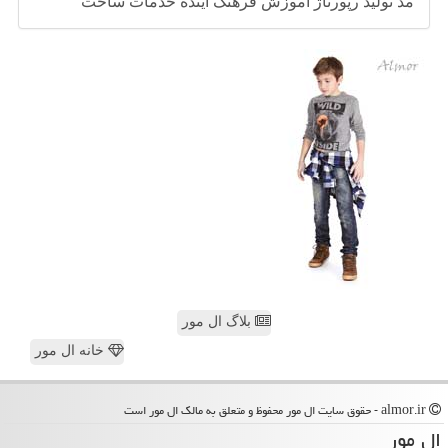
مد
تولید
رپورتاژ
آموزش
فرهنگ
آینده
خدمات
ساخت
بلاگ ال مور
خانه ال مور
almor.ir - حقوق سایت ال مور محفوظ و متعلق به مالک ال مور است
ال مور