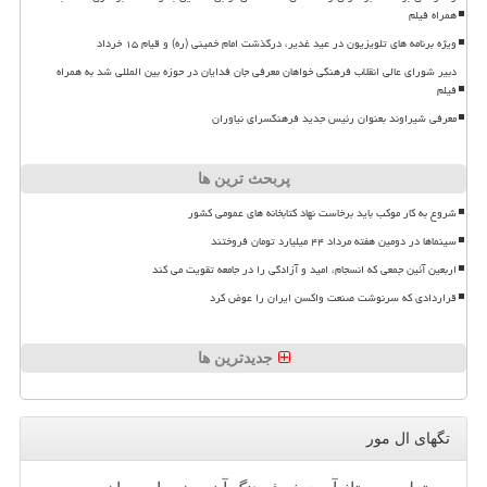
همراه فیلم
ویژه برنامه های تلویزیون در عید غدیر، درگذشت امام خمینی (ره) و قیام ۱۵ خرداد
دبیر شورای عالی انقلاب فرهنگی خواهان معرفی جان فدایان در حوزه بین المللی شد به همراه
فیلم
معرفی شیراوند بعنوان رئیس جدید فرهنگسرای نیاوران
پربحث ترین ها
شروع به کار موکب باید برخاست نهاد کتابخانه های عمومی کشور
سینماها در دومین هفته مرداد ۴۴ میلیارد تومان فروختند
اربعین آئین جمعی که انسجام، امید و آزادگی را در جامعه تقویت می کند
قراردادی که سرنوشت صنعت واکسن ایران را عوض کرد
جدیدترین ها
تگهای ال مور