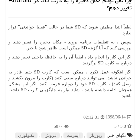
چرا نمی توانم مکان ذخیره را به کارت SD در Android
تغییر دهم؟
لطفاً ابتدا مطمئن شوید که SD شما در حالت "فقط خواندنی" قرار
ندارد.
سپس ، به تنظیمات برنامه بروید - مکان ذخیره را تغییر دهید و
بررسی کنید که آیا گزینه SD ممکن است ظاهر شود یا خیر.
اگر این کار را انجام داد ، لطفاً آن را به حافظه داخلی تغییر دهید و
دوباره به کارت SD برگردید.
اگر اینگونه عمل نکرد ، ممکن است که کارت SD شما قادر به
خواندن نباشد. می توانید دوباره سعی کنید (کارت را بیرون بکشید و
وصل کنید) ، کارت SD خود را دوباره فرمت کنید. اگر این مشکل
همچنان ادامه داشته باشد ، شاید نیاز به جایگزینی کارت SD داشته
باشید.
1398/06/14
02:12:01
5077
/ 5
5.0
تگهای خبر:
رپورتاژ
,
اینترنت
,
فروش
,
تكنولوژی