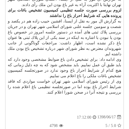
تهران نهایتا با اكثریت آراء به غیر باغ بودن این ملك رأی دادند.
لزوم بررسی صورت جلسه تنظیمی كمیسیون تشخیص باغات برای
پرونده هایی كه شرایط احراز باغ را نداشتند
به گزارش ال مور به نقل از ایسنا، افشین حبیب زاده هم در یكصد و
شصت و سومین جلسه علنی شورای اسلامی شهر تهران و در جریان
بررسی پلاك ثبتی های آمده در دستور جلسه امروز در خصوص باغ
بودن یا نبودن با اشاره به اینكه در سند یكی از این پلاك ثبتی ها عنوان
باغ ذكر نشده است، اظهار داشت: مراجعات گوناگونی از جانب
شهروندان معترض به نظر شورای شهر درباره تشخیص باغ بودن ملك
داشته ایم.
وی ادامه داد: برای تشخیص دادن باغ ضوابط مشخصی وجود دارد كه
باید طبق آن عمل نماییم. باید مشخص شود كه به چه دلیل زمانی كه
هیچ كدام از شرایط احراز باغ وجود ندارد در صورتجلسه كمیسیون
تشخیص باغات ملكی را باغ اعلام می نماییم.
وی از رئیس شورای اسلامی شهر تهران خواست مواردی كه فاقد
شرایط احراز باغ بوده اما در صورتجلسه تنظیمی باغ اعلام شده را
بررسی و نتیجه آنرا در صحن شورا اعلام كنند.
1398/06/17
17:12:00
4798
/ 5
5.0