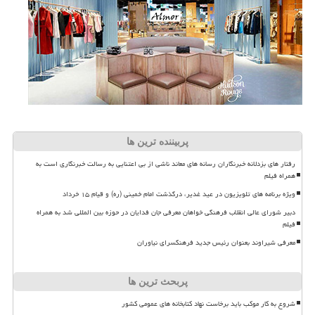
پربیننده ترین ها
رفتار های بزدلانه خبرنگاران رسانه های معاند ناشی از بی اعتنایی به رسالت خبرنگاری است به
همراه فیلم
ویژه برنامه های تلویزیون در عید غدیر، درگذشت امام خمینی (ره) و قیام ۱۵ خرداد
دبیر شورای عالی انقلاب فرهنگی خواهان معرفی جان فدایان در حوزه بین المللی شد به همراه
فیلم
معرفی شیراوند بعنوان رئیس جدید فرهنگسرای نیاوران
پربحث ترین ها
شروع به کار موکب باید برخاست نهاد کتابخانه های عمومی کشور