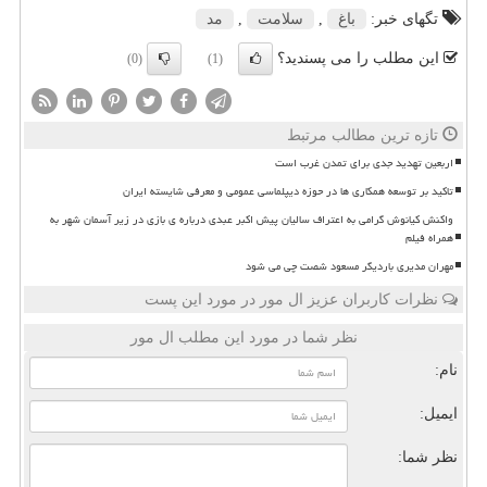
تگهای خبر:
باغ
,
سلامت
,
مد
این مطلب را می پسندید؟
(0)
(1)
تازه ترین مطالب مرتبط
اربعین تهدید جدی برای تمدن غرب است
تاکید بر توسعه همکاری ها در حوزه دیپلماسی عمومی و معرفی شایسته ایران
واکنش کیانوش گرامی به اعتراف سالیان پیش اکبر عبدی درباره ی بازی در زیر آسمان شهر به
همراه فیلم
مهران مدیری باردیگر مسعود شصت چی می شود
نظرات کاربران عزیز ال مور در مورد این پست
نظر شما در مورد این مطلب ال مور
نام:
ایمیل:
نظر شما: