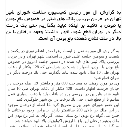
به گزارش ال مور رئیس كمیسیون سلامت شورای شهر
تهران در جریان بررسی پلاك های ثبتی در خصوص باغ بودن
یا نبودن با تاكید بر اینكه نباید بگذاریم حتی یك درخت
دیگر در تهران قطع شود، اظهار داشت: وجود درختان با بن
بالا در ملك نشان دهنده باغ بودن آن است.
به گزارش ال مور به نقل از ایسنا، زهرا صدر اعظم نوری در یكصد و
شصت و سومین جلسه علنی شورای اسلامی شهر تهران و در جریان
بررسی پلاك ثبتی های قید شده در دستور جلسه امروز در خصوص
باغ
بودن یا نبودن، اظهار داشت: در شرایطی كه 128 هكتار از باغات
تهران طی 10 سال نابود شده نباید بگذاریم حتی یك درخت دیگر در
تهران قطع شود.
وی در مورد زمینی به مساحت 890 متر و داشتن 19 اصله درخت در
خیابان فرشته اظهار داشت: 128 هكتار از باغات تهران طی 10 سال
نابود شده بنابراین در بررسی پرونده باغات باید با دقت بسیاری عمل
نماییم تا از قطع شدن حتی یك درخت در این شهر جلوگیری كنید.
این عضو شورای شهر تهران تصریح كرد: 14 اصله از درختان موجود
در این ملك بن بالای 200 سانتیمتر دارند. بنابراین وجود درختانی با
چنین بنی گواه باغ بودن این ملك است. اگر رأی به غیر باغ بودن این
ملك بدهیم درختان این باغ با ارزش اكولوژیك بالا نابود خواهند شد.
به گزارش ال مور به نقل از ایسنا، اعضای شورای اسلامی شهر