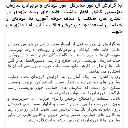
به گزارش ال مور مدیركل امور كودكان و نوجوانان سازمان
بهزیستی كشور اظهار داشت: خانه های رشد بزودی در
استان های مختلف با هدف حرفه آموزی به كودكان و
شناسایی استعدادها و پرورش خلاقیت آنان راه اندازی می
شود.
به گزارش ال مور به نقل از ایسنا،
سعید بابایی در همایش مدیران
عامل خانه های
كودكان
و نوجوانان و روسای ادارات بهزیستی
شهرستان ها، با مهم دانستن جایگاه كودكان اظهار داشت: در رویكرد
جدید سازمان بهزیستی برای اصلاح و بازبینی دستورالعمل ها و آئین
نامه ها از نظرات كارشناسان، موسسات خیریه و بهزیستی استان ها
استفاده می نماییم.
وی با اشاره به اینكه آمار رو به افزایش فرزندان تحت حمایت
سازمان های حمایتی سبب افتخار نیست، اضافه كرد: بهترین وضعیت
ممكن این است كه سازمان های حمایتی چون بهزیستی زمینه
بازگشت فرزندان را به خانواده فراهم نمایند.
بابایی استفاده از اصطلاح ترخیص را برای فرزندان بی سرپرست و
بدون سرپرست را بی مفهوم دانست و اظهار نمود: حتی فرزندان
درون خانواده پس از یك سنی ترخیص نمی شوند. ازاین رو نیاز داریم
به قانون های حمایتی، حضور بیشتر خیرین و قانون هایی در سایر
سازمان ها تا فرزندان نه ترخیص، بلكه به استقلال برسند.