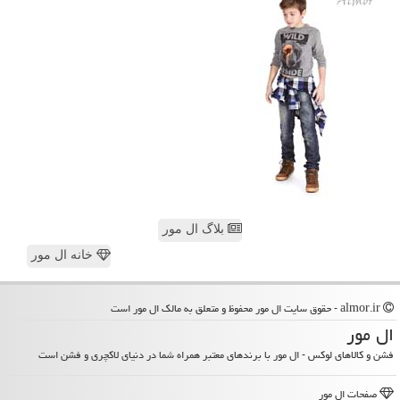
بلاگ ال مور
خانه ال مور
almor.ir - حقوق سایت ال مور محفوظ و متعلق به مالک ال مور است
ال مور
فشن و کالاهای لوکس - ال مور با برندهای معتبر همراه شما در دنیای لاکچری و فشن است
صفحات ال مور