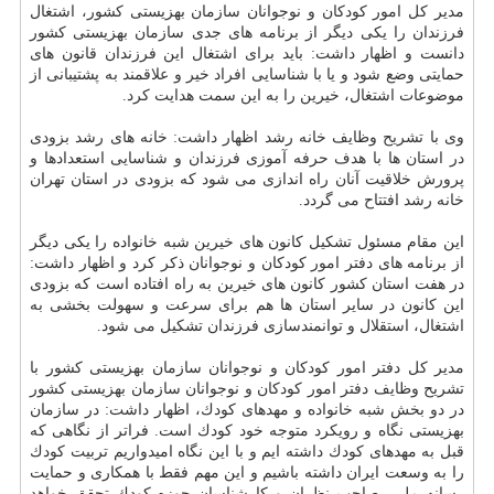
مدیر كل امور كودكان و نوجوانان سازمان بهزیستی كشور، اشتغال
فرزندان را یكی دیگر از برنامه های جدی سازمان بهزیستی كشور
دانست و اظهار داشت: باید برای اشتغال این فرزندان قانون های
حمایتی وضع شود و یا با شناسایی افراد خیر و علاقمند به پشتیبانی از
موضوعات اشتغال، خیرین را به این سمت هدایت كرد.
وی با تشریح وظایف خانه رشد اظهار داشت: خانه های رشد بزودی
در استان ها با هدف حرفه آموزی فرزندان و شناسایی استعدادها و
پرورش خلاقیت آنان راه اندازی می شود كه بزودی در استان تهران
خانه رشد افتتاح می گردد.
این مقام مسئول تشكیل كانون های خیرین شبه خانواده را یكی دیگر
از برنامه های دفتر امور كودكان و نوجوانان ذكر كرد و اظهار داشت:
در هفت استان كشور كانون های خیرین به راه افتاده است كه بزودی
این كانون در سایر استان ها هم برای سرعت و سهولت بخشی به
اشتغال، استقلال و توانمندسازی فرزندان تشكیل می شود.
مدیر كل دفتر امور كودكان و نوجوانان سازمان بهزیستی كشور با
تشریح وظایف دفتر امور كودكان و نوجوانان سازمان بهزیستی كشور
در دو بخش شبه خانواده و مهدهای كودك، اظهار داشت: در سازمان
بهزیستی نگاه و رویكرد متوجه خود كودك است. فراتر از نگاهی كه
قبل به مهدهای كودك داشته ایم و با این نگاه امیدواریم تربیت كودك
را به وسعت ایران داشته باشیم و این مهم فقط با همكاری و حمایت
رسانه ملی، صاحب نظران و كارشناسان حوزه كودك تحقق خواهد