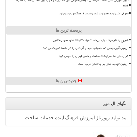
دبیر شورای عالی انقلاب فرهنگی خواهان معرفی جان فدایان در حوزه بین المللی شد به همراه
فیلم
معرفی شیراوند بعنوان رئیس جدید فرهنگسرای نیاوران
پربحث ترین ها
شروع به کار موکب باید برخاست نهاد کتابخانه های عمومی کشور
اربعین آئین جمعی که انسجام، امید و آزادگی را در جامعه تقویت می کند
قراردادی که سرنوشت صنعت واکسن ایران را عوض کرد
اربعین تهدید جدی برای تمدن غرب است
جدیدترین ها
تگهای ال مور
مد
تولید
رپورتاژ
آموزش
فرهنگ
آینده
خدمات
ساخت