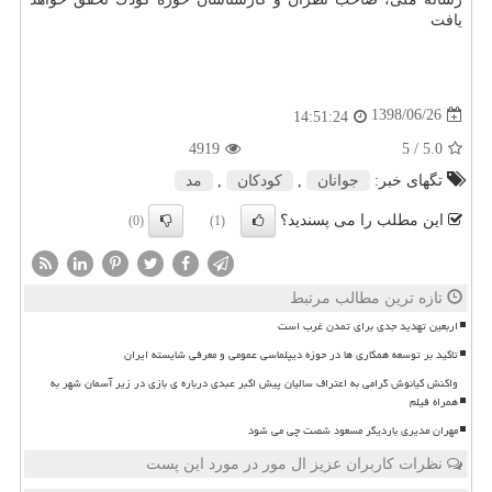
یافت
1398/06/26
14:51:24
4919
/ 5
5.0
تگهای خبر:
جوانان
,
كودكان
,
مد
این مطلب را می پسندید؟
(0)
(1)
تازه ترین مطالب مرتبط
اربعین تهدید جدی برای تمدن غرب است
تاکید بر توسعه همکاری ها در حوزه دیپلماسی عمومی و معرفی شایسته ایران
واکنش کیانوش گرامی به اعتراف سالیان پیش اکبر عبدی درباره ی بازی در زیر آسمان شهر به
همراه فیلم
مهران مدیری باردیگر مسعود شصت چی می شود
نظرات کاربران عزیز ال مور در مورد این پست