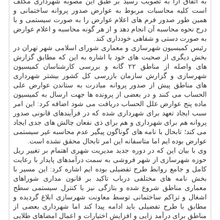
به اتفاق آرا به تصویب رسید بر طبق این مصوبه شهرداری مكلف
است كلیه محاسبات مربوط به عوارض صدور پروانه ساختمانی و
همین طور صدور فرم های اعلام عوارض را به صورت سیستمی و با
درج نحوه محاسبه آن انجام دهد و از هر گونه محاسبه و اعلام عوارض
به صورت دستی و شفاهی خودداری كند.
رئیس كمیسیون شهرسازی و معماری شورای اسلامی شهر تهران در
بخش دیگری از صحبت های خود با اشاره به این كه مطابق گزارش
های واصله از مناطق ۲۲ گانه و بررسی كارشناسان كمیسیون
شهرسازی و گزارش سازمان بازرسی كل كشور بیشتر شهرداری
های مناطق پیش از صدور پروانه مبادرت به ستاندن عوارض علی
الحساب می كنند و در بعضی از پرونده ها جهت ارسال به كمیسیون
ماده پنج عوارض علل الحساب دریافت می شود اضافه كرد: این امر
سبب ایجاد تعهد برای شهرداری شده كه در فرآیندهای قانونی صدور
پروانه هم برای شهرداری و هم برای ذی نفعان چالش های جدی ایجاد
می كند؛ تابحال با نامه های گوناگون پیگیر عدم محاسبه غیر سیستمی
عوارض بوده ایم اما متاسفانه این امر تابحال محقق نشده است.
وی با بیان این كه در دوره جدید مدیریت شهری اهتمام بر تغییر ریل
حوزه شهرسازی از شهر فروشی به سمت درآمدهای پایدار با رعایت
كامل و جامع روابط طرح تفضیلی بوده ایم اشاره كرد: این مسیر با
بخش نامه های مختلفی درباب تاكید بر قانون مداری شوراهای
معماری مناطق شروع شده و بتازگی نیز با كنترل سیستمی سطح
اشغال و تراكم ساختمانی توسط معاونت شهرسازی ابلاغ گردیده و
مطابق با طرح تفضیلی باید ادامه پیدا كند اما شهرداری بعضی از
مناطق برای درآمد زایی و افزایش اختیارات و اعمال امضاهای طلایی