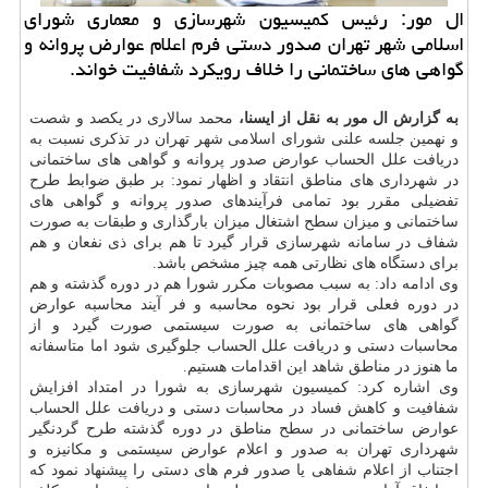
ال مور: رئیس كمیسیون شهرسازی و معماری شورای
اسلامی شهر تهران صدور دستی فرم اعلام عوارض پروانه و
گواهی های ساختمانی را خلاف رویكرد شفافیت خواند.
به گزارش ال مور به نقل از ایسنا،
محمد سالاری در یكصد و شصت
و نهمین جلسه علنی شورای اسلامی شهر تهران در تذكری نسبت به
دریافت علل الحساب عوارض صدور پروانه و گواهی های ساختمانی
در شهرداری های مناطق انتقاد و اظهار نمود: بر طبق ضوابط طرح
تفضیلی مقرر بود تمامی فرآیندهای صدور پروانه و گواهی های
ساختمانی و میزان سطح اشتغال میزان بارگذاری و طبقات به صورت
شفاف در سامانه شهرسازی قرار گیرد تا هم برای ذی نفعان و هم
برای دستگاه های نظارتی همه چیز مشخص باشد.
وی ادامه داد: به سبب مصوبات مكرر شورا هم در دوره گذشته و هم
در دوره فعلی قرار بود نحوه محاسبه و فر آیند محاسبه عوارض
گواهی های ساختمانی به صورت سیستمی صورت گیرد و از
محاسبات دستی و دریافت علل الحساب جلوگیری شود اما متاسفانه
ما هنوز در مناطق شاهد این اقدامات هستیم.
وی اشاره كرد: كمیسیون شهرسازی به شورا در امتداد افزایش
شفافیت و كاهش فساد در محاسبات دستی و دریافت علل الحساب
عوارض ساختمانی در سطح مناطق در دوره گذشته طرح گردنگیر
شهرداری تهران به صدور و اعلام عوارض سیستمی و مكانیزه و
اجتناب از اعلام شفاهی یا صدور فرم های دستی را پیشنهاد نمود كه