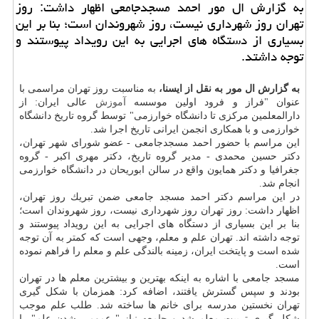
به گزارش ال مور احمد مسجدجامعی اظهار داشت: روز
تهران روز شهرداری نیست، روز شهروندان است؛ بنا بر این
بسیاری از دستگاه های اجرایی به این رویداد پیوستند و
توجه داشتد.
به گزارش ال مور به نقل از ایسنا،
به مناسبت روز تهران مراسمی با
عنوان "فراز و فرود اولین موسسه
آموزش
عالی ایران: از
دارالمعلمین مركزی تا دانشگاه خوارزمی" توسط گروه تاریخ دانشگاه
خوارزمی و با همكاری انجمن ایرانی تاریخ اجرا شد.
این مراسم با حضور احمد مسجدجامعی - عضو شورای شهر تهران،
دكتر حسین محمدی - مدیر گروه تاریخ، دكتر مهری اكبر - گروه
جغرافیا و دكتر همایون واقع در سالن ابوریحان در دانشگاه خوارزمی
انجام شد.
در این مراسم دكتر احمد مسجد جامعی ضمن تبریك روز تهران،
اظهار داشت: روز تهران روز شهرداری نیست، روز شهروندان است؛
بنا بر این بسیاری از دستگاه های اجرایی به این رویداد پیوستند و
توجه داشته اند. تهران علم و معلم، وجهی است كه كمتر به آن توجه
شده است و پایتخت ایران، زمینه بالندگی علم و معلم را فراهم نموده
است.
مسجد جامعی با اشاره به اینكه بهترین و بیشترین معلم ها در تهران
بودند و سپس گسترش یافتند، اضافه كرد: همزمان با شكل گیری
تهران نخستین مدرسه برای خانم ها ساخته شد. طلب علم موجب
شكل گیری تربیت معلم شد و
جامعه
نیاز " عمومی شدن علم" را