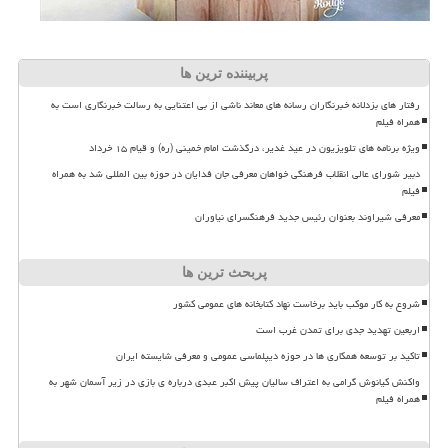
پربیننده ترین ها
رفتار های بزدلانه خبرنگاران رسانه های معاند ناشی از بی اعتنایی به رسالت خبرنگاری است به
همراه فیلم
ویژه برنامه های تلویزیون در عید غدیر، درگذشت امام خمینی (ره) و قیام ۱۵ خرداد
دبیر شورای عالی انقلاب فرهنگی خواهان معرفی جان فدایان در حوزه بین المللی شد به همراه
فیلم
معرفی شیراوند بعنوان رئیس جدید فرهنگسرای نیاوران
پربحث ترین ها
شروع به کار موکب باید برخاست نهاد کتابخانه های عمومی کشور
اربعین تهدید جدی برای تمدن غرب است
تاکید بر توسعه همکاری ها در حوزه دیپلماسی عمومی و معرفی شایسته ایران
واکنش کیانوش گرامی به اعتراف سالیان پیش اکبر عبدی درباره ی بازی در زیر آسمان شهر به
همراه فیلم