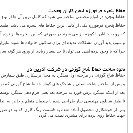
حفاظ پنجره فرفورژه ایمن کاران وحدت
حفاظ پنجره
در انواع مختلفی ساخته می شود که کامل ترین آن ها از نوع 
حفاظ پنجره فرفورژه
یکی از کامل ترین حفاظ های پنجره می باشد. طبیعت
که رو به خیابان یا کوچه باز می شوند.در صورتی که این پنجره ها از نرده
و سبب پدید آوردن مشکلات عدیده ای برای ساکنین خانواده ها شوند.بنابرای
چرا که با وجود نرده آهنی می توان تا حد بسیار زیادی از ورود هر گونه س
نحوه ساخت حفاظ شاخ گوزنی در شرکت آدرین در
حفاظ شاخ گوزنی
در مرحله اول میلگرد به محل برشکاری طبق سفارش 
و پس از ساختن شاخه اصلی و شاخک های کوتاه حفاظ شاخ گوزنی که توسط 
بعد از اینکه میلگرد برش خورد به مرحله بعد یعنی فرم دهی میلگرد توسط
تا طبق شابلون مهندسی ساز طراحی شده با چیدمان منظم و خاص به انداز
پس از جوشکاری محصول آماده شده به قسمت رنگ کاری که به دو ص
جهت حفاظ روی نرده برای مشتری نصب می گردد.