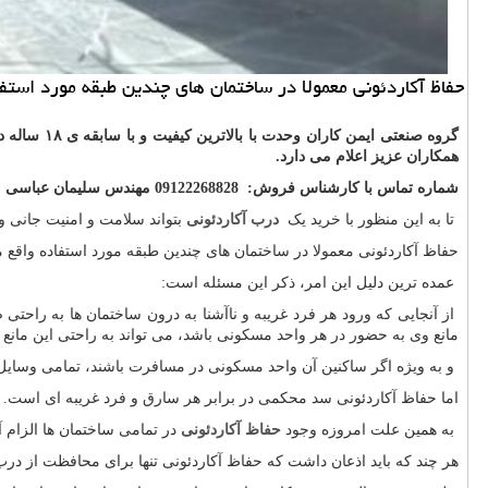
حفاظ آكاردئونی معمولا در ساختمان های چندین طبقه مورد استف
همکاران عزیز اعلام می دارد.
شماره تماس با کارشناس فروش: 09122268828 مهندس سلیمان عباسی
تا به این منظور با خرید یک
درب آکاردئونی
بتواند سلامت و امنیت جانی و 
حفاظ آکاردئونی معمولا در ساختمان های چندین طبقه مورد استفاده واقع م
عمده ترین دلیل این امر، ذکر این مسئله است:
از آنجایی که ورود هر فرد غریبه و ناآشنا به درون ساختمان ها به راحت
مانع وی به حضور در هر واحد مسکونی باشد، می تواند به راحتی این مانع را 
و به ویژه اگر ساکنین آن واحد مسکونی در مسافرت باشند، تمامی وسایل آن
اما حفاظ آکاردئونی سد محکمی در برابر هر سارق و فرد غریبه ای است. که 
به همین علت امروزه وجود
حفاظ آکاردئونی
در تمامی ساختمان ها الزام 
هر چند که باید اذعان داشت که حفاظ آکاردئونی تنها برای محافظت از در