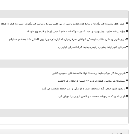
رفتار های بزدلانه خبرنگاران رسانه های معاند ناشی از بی اعتنایی به رسالت خبرنگاری است به همراه فیلم
ویژه برنامه های تلویزیون در عید غدیر، درگذشت امام خمینی (ره) و قیام ۱۵ خرداد
دبیر شورای عالی انقلاب فرهنگی خواهان معرفی جان فدایان در حوزه بین المللی شد به همراه فیلم
معرفی شیراوند بعنوان رئیس جدید فرهنگسرای نیاوران
شروع به کار موکب باید برخاست نهاد کتابخانه های عمومی کشور
سینماها در دومین هفته مرداد ۴۴ میلیارد تومان فروختند
اربعین آئین جمعی که انسجام، امید و آزادگی را در جامعه تقویت می کند
قراردادی که سرنوشت صنعت واکسن ایران را عوض کرد