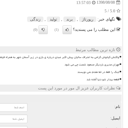
1398/08/08
13:57:03
/ 5
5.0
تگهای خبر:
رپورتاژ
,
برند
,
تولید
,
زندگی
این مطلب را می پسندید؟
(0)
(1)
تازه ترین مطالب مرتبط
واکنش کیانوش گرامی به اعتراف سالیان پیش اکبر عبدی درباره ی بازی در زیر آسمان شهر به همراه فیلم
مهران مدیری باردیگر مسعود شصت چی می شود
جنگ را فقط در خط مقدم نمی نویسند
قطعه بیدار شو دنیا آماده شد
نظرات کاربران عزیز ال مور در مورد این پست
نام:
ایمیل: