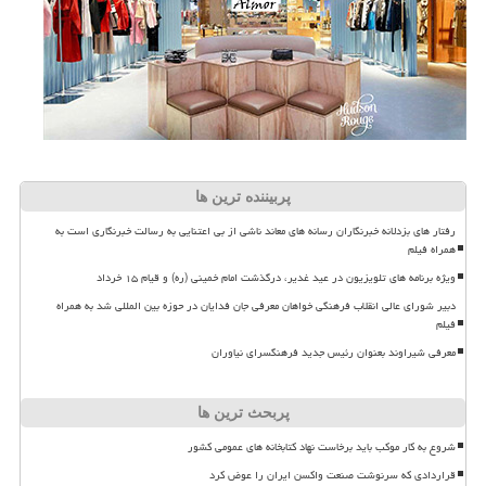
پربیننده ترین ها
رفتار های بزدلانه خبرنگاران رسانه های معاند ناشی از بی اعتنایی به رسالت خبرنگاری است به
همراه فیلم
ویژه برنامه های تلویزیون در عید غدیر، درگذشت امام خمینی (ره) و قیام ۱۵ خرداد
دبیر شورای عالی انقلاب فرهنگی خواهان معرفی جان فدایان در حوزه بین المللی شد به همراه
فیلم
معرفی شیراوند بعنوان رئیس جدید فرهنگسرای نیاوران
پربحث ترین ها
شروع به کار موکب باید برخاست نهاد کتابخانه های عمومی کشور
قراردادی که سرنوشت صنعت واکسن ایران را عوض کرد