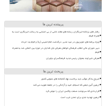
پربیننده ترین ها
رفتار های بزدلانه خبرنگاران رسانه های معاند ناشی از بی اعتنایی به رسالت خبرنگاری است به
همراه فیلم
ویژه برنامه های تلویزیون در عید غدیر، درگذشت امام خمینی (ره) و قیام ۱۵ خرداد
دبیر شورای عالی انقلاب فرهنگی خواهان معرفی جان فدایان در حوزه بین المللی شد به همراه
فیلم
معرفی شیراوند بعنوان رئیس جدید فرهنگسرای نیاوران
پربحث ترین ها
شروع به کار موکب باید برخاست نهاد کتابخانه های عمومی کشور
اربعین آئین جمعی که انسجام، امید و آزادگی را در جامعه تقویت می کند
قراردادی که سرنوشت صنعت واکسن ایران را عوض کرد
اربعین تهدید جدی برای تمدن غرب است