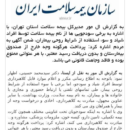
به گزارش ال مور مدیركل بیمه سلامت استان تهران، با
اشاره به برخی سودجویی ها از نام بیمه سلامت توسط افراد
شیاد و سوء استفاده از شرایط روحی بیماران، ضمن آگهی به
مردم اشاره كرد: پرداخت هرگونه وجه خارج از صندوق
بیمارستان و بدون دریافت رسید معتبر، با هر عنوانی ممنوع
بوده و فاقد وجاهت قانونی می باشد.
به گزارش ال مور به نقل از ایسنا،
دكتر سیدمحمد حسینی، اظهار
نمود: باتوجه به اطلاع رسانی مكرر و اعلام موارد قابل كلاهبرداری
توسط افراد شیاد و سودجو، اما برخی با سوء استفاده از شرایط
روحی بیمار، طی تماسهای تلفنی یا ارتباط حضوری و مجازی با
خانواده ها و بیماران، به نام بیمه
سلامت
، وزارت بهداشت، یا سایر
عناوین مجهول، مبادرت به كلاهبرداری، اخاذی و درخواست وجه از
بیمار یا همراهان وی می كنند.
وی با اشاره به اینكه سودجویان تحت عناوینی مختلف همچون كارت
بیمه تكمیلی، تامین دارو، كیسه خون، ملزومات پزشكی،
مشاوره
و...
مبادرت به كلاهبرداری می كنند، اشاره كرد: پرداخت هرگونه وجه
خارج از صندوق بیمارستان و بدون دریافت رسید معتبر، با هر عنوانی