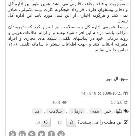
ممنوع بوده و فاقد وجاهت قانونی می باشد. همین طور این اداره كل
و دفاتر پیشخوان طرف قرارداد هیچگونه كارت بیمه تكمیلی، صادر
نمی كنند و هرگونه اخباری از این قبیل مورد تایید این اداره كل
نیست.
روابط عمومی اداره كل بیمه سلامت نیز اصرار كرد كه شهروندان
مراقب باشند در دام این افراد شیاد نیفتند و از ارائه اطلاعات هویتی و
روند درمانی خود در تماسهای تلفنی، شبكه های مجازی و افراد
متفرقه اجتناب كنند و جهت اطلاعات بیشتر با سامانه تلفنی ۱۶۶۶
تماس حاصل نمایند.
منبع:
ال مور
1398/10/21
14:36:19
4601
/ 5
5.0
تگهای خبر:
بیمه
,
درمان
,
سلامت
,
مد
این مطلب را می پسندید؟
(0)
(1)