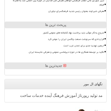
دبیر شورای عالی انقلاب فرهنگی خواهان معرفی جان فدایان در حوزه بین المللی شد به همراه
فیلم
معرفی شیراوند بعنوان رئیس جدید فرهنگسرای نیاوران
پربحث ترین ها
شروع به کار موکب باید برخاست نهاد کتابخانه های عمومی کشور
قراردادی که سرنوشت صنعت واکسن ایران را عوض کرد
اربعین تهدید جدی برای تمدن غرب است
تاکید بر توسعه همکاری ها در حوزه دیپلماسی عمومی و معرفی شایسته ایران
جدیدترین ها
تگهای ال مور
مد
تولید
رپورتاژ
آموزش
فرهنگ
آینده
خدمات
ساخت