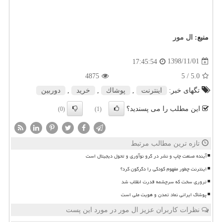
منبع:
ال مور
1398/11/01
17:45:54
4875
/ 5
5.0
تگهای خبر:
اینترنت
,
پوشاك
,
خرید
,
دوربین
این مطلب را می پسندید؟
(0)
(1)
تازه ترین مطالب مرتبط
آینده صنعت چاپ و نشر در گرو نوآوری و تحول دیجیتال است
اینترنت چطور مفهوم کودکی را دگرگون کرد؟
تروری سخت که سرچشمه قدرت انقلاب شد
پوشاک ایرانی نماد تمدن و هویت ملی است
نظرات کاربران عزیز ال مور در مورد این پست