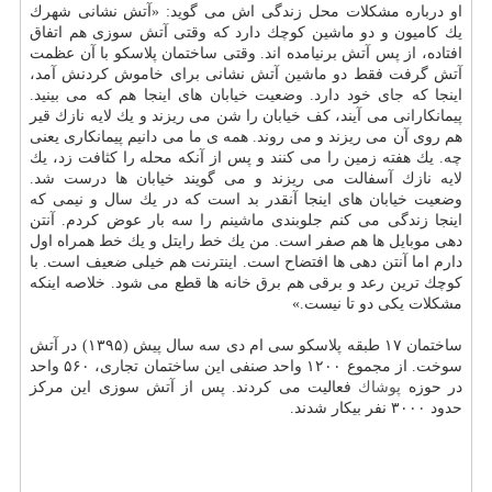
او درباره مشكلات محل زندگی اش می گوید: «آتش نشانی شهرك
یك كامیون و دو ماشین كوچك دارد كه وقتی آتش سوزی هم اتفاق
افتاده، از پس آتش برنیامده اند. وقتی ساختمان پلاسكو با آن عظمت
آتش گرفت فقط دو ماشین آتش نشانی برای خاموش كردنش آمد،
اینجا كه جای خود دارد. وضعیت خیابان های اینجا هم كه می بینید.
پیمانكارانی می آیند، كف خیابان را شن می ریزند و یك لایه نازك قیر
هم روی آن می ریزند و می روند. همه ی ما می دانیم پیمانكاری یعنی
چه. یك هفته زمین را می كنند و پس از آنكه محله را كثافت زد، یك
لایه نازك آسفالت می ریزند و می گویند خیابان ها درست شد.
وضعیت خیابان های اینجا آنقدر بد است كه در یك سال و نیمی كه
اینجا زندگی می كنم جلوبندی ماشینم را سه بار عوض كردم. آنتن
دهی موبایل ها هم صفر است. من یك خط رایتل و یك خط همراه اول
دارم اما آنتن دهی ها افتضاح است. اینترنت هم خیلی ضعیف است. با
كوچك ترین رعد و برقی هم برق خانه ها قطع می شود. خلاصه اینكه
مشكلات یكی دو تا نیست.»
ساختمان ۱۷ طبقه پلاسكو سی ام دی سه سال پیش (۱۳۹۵) در آتش
سوخت. از مجموع ۱۲۰۰ واحد صنفی این ساختمان تجاری، ۵۶۰ واحد
در حوزه
پوشاك
فعالیت می كردند. پس از آتش سوزی این مركز
حدود ۳۰۰۰ نفر بیكار شدند.