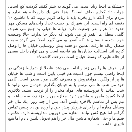
«مشكلات اینجا زیاد است. می گویند به شتر گفتند گردنت كج است،
جواب داد كجایم صاف است؟ اینجا حتی یك داروخانه هم ندارد و
مردم برای آنكه دارو بخرند باید تا رباط كریم بروند كه با ماشین ۱۰
دقیقه ای راه است. این شهرك بر حسب تعداد واحدهای مسكن مهر
حدود ۱۰ هزار نفر جمعیت دارد. زباله ها خیلی بد جمع می شوند،
گاهی سطل ها آنقدر پُر می شوند كه دیگر جا ندارند. حالا وضعیت
خوب شده، تابستان ها كه آنقدر بو می گیرد اصلا نمی گردد سمت
سطل زباله ها رفت. همین دو هفته پیش روشنایی خیابان ها را وصل
كرده اند. آسفالت خیابان ها هم فاجعه است و می توان داخل بعضی
از چاله هایی كه وسط خیابان است، درخت كاشت!»
این حرف ها را می زند و ادامه می دهد: «اصلا از شرایط زندگی در
اینجا راضی نیستم چون امنیت هم خیلی پایین است و شب ها خیابان
ها پر از ولگرد، موادفروش و مصرف كننده مواد مخدر است. گاهی
خود من شب ها می ترسم پا به خیابان بگذارم. خودتان می توانید تا
شب بمانید تا فروشنده های مواد مخدر را از نزدیك ببینید. كلانتری
اینجا كمبود مامور و ماشین دارد. مغازه من را دزد زد، سه ساعت و
نیم پس از تماسم بالاخره پلیس آمد. پس از چند روز، یك مال خر
وسایل مغازه ام را برای
فروش
پیش خودم آورده بود، با پلیس تماس
گرفتم اما هیچ كس نیامد. مغازه من دوربین مداربسته دارد، عكس،
فیلم ها و حتی شماره ماشین مال خر را هم تحویل پلیس دادم اما هیچ
تاثیری نداشت.»