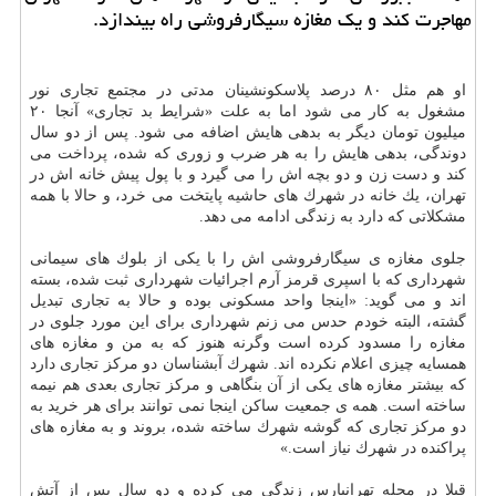
مهاجرت كند و یك مغازه سیگارفروشی راه بیندازد.
او هم مثل ۸۰ درصد پلاسكونشینان مدتی در مجتمع تجاری نور
مشغول به كار می شود اما به علت «شرایط بد تجاری» آنجا ۲۰
میلیون تومان دیگر به بدهی هایش اضافه می شود. پس از دو سال
دوندگی، بدهی هایش را به هر ضرب و زوری كه شده، پرداخت می
كند و دست زن و دو بچه اش را می گیرد و با پول پیش خانه اش در
تهران، یك خانه در شهرك های حاشیه پایتخت می خرد، و حالا با همه
مشكلاتی كه دارد به زندگی ادامه می دهد.
جلوی مغازه ی سیگارفروشی اش را با یكی از بلوك های سیمانی
شهرداری كه با اسپری قرمز آرم اجرائیات شهرداری ثبت شده، بسته
اند و می گوید: «اینجا واحد مسكونی بوده و حالا به تجاری تبدیل
گشته، البته خودم حدس می زنم شهرداری برای این مورد جلوی در
مغازه را مسدود كرده است وگرنه هنوز كه به من و مغازه های
همسایه چیزی اعلام نكرده اند. شهرك آبشناسان دو مركز تجاری دارد
كه بیشتر مغازه های یكی از آن بنگاهی و مركز تجاری بعدی هم نیمه
ساخته است. همه ی جمعیت ساكن اینجا نمی توانند برای هر خرید به
دو مركز تجاری كه گوشه شهرك ساخته شده، بروند و به مغازه های
پراكنده در شهرك نیاز است.»
قبلا در محله تهرانپارس زندگی می كرده و دو سال پس از آتش