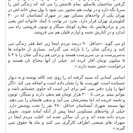
گرفتن ساختمان پلاسكو، تمام تلاشش را می كند كه زندگی اش را
سرپا نگه دارد و در نهایت هم مجبور می شود با پول پیش خانه اش در
تهران یكی از واحدهای مسكن مهر در شهرك آبشناسان كه در ۴۰
كیلومتری تهران قرار دارد، بخرد. در نهایت با كمك خانواده اش یعنی
پدر و برادرهایش یك مغازه كوچك سیگار و توتون فروشی راه می
اندازد و در كنارش تخمه و
لوازم
قلیان هم می فروشد.
او می گوید: «حداقل ۹۰ درصد مردم اینجا زیر خط فقر زندگی می
كنند و زندگی شان را با یارانه می گذرانند. بسیاری از خانواده ها
بدسرپرست و بی سرپرست هستند و برخی هم زندگی شان را با ۴ تا
۵ میلیون تومان آغاز كرده اند. خیلی از آنها محتاج نان هستند و
درخواست جنس نسیه دارند.»
اسامی كسانی كه نسیه گرفته اند را روی چند كاغذ نوشته و به دیوار
چسبانده است. فهرست ها را نشان داده است و اضافه می كند: «اگر
اینها را وارد دفتر نمی كنم برای این است كه جلوی چشمانم باشد و
بتوانم ببینم. برخی تا ۳۰۰ هزار تومان هم بدهی دارند و سیگار، توتون
و تخمه خریده اند اما بیشترشان می آیند و بدهی هایشان را می دهند.
تنها مسجد شهرك آبشناسان حداقل ۳۸۰ نفر را تحت پوشش دارد.
خیلی از واحدهای مسكونی اینجا پیش از آنكه آماده شوند، تحویل
مردم داده شده اند و در آن ساكن شده اند. اغلب مردم اینجا در
شهرك های صنعتی اطراف كارگری می كنند و ماه ها حقوق نمی
گیرند.»