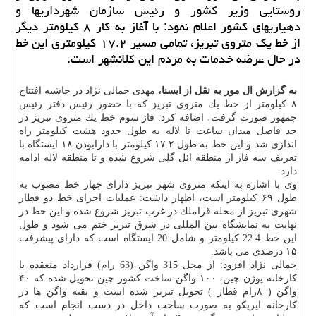
روستایی وزیر كشور و رئیس سازمان شهرداریها و
دهیاریهای كشور اعلام نمود: با آغاز به كار ۸ كیلومتر دیگر
از خط یك متروی تبریز، تمامی مسیر ۱۷.۲ كیلومتری این خط
در حال عرضه خدمات به مردم این كلانشهر است.
به گزارش ال مور به نقل از ایسنا،
مهدی جمالی نژاد در حاشیه افتتاح
۸ كیلومتر از خط یك متروی تبریز كه با حضور رئیس دفتر رئیس
جمهور صورت گرفت، اضافه كرد: فاز سوم خط یك متروی تبریز در
حد فاصل میدان ساعت تا لاله به طول حدود هشت كیلومتر راه
اندازی شد و این خط به طول ۱۷.۲ كیلومتر با دارابودن ۱۸ ایستگاه با
تعریف سه فاز از منطقه ائل گلی شروع شده و تا منطقه لاله ادامه
دارد.
وی با اشاره به اینكه متروی شهر تبریز دارای چهار خط مصوب به
طول ۶۹ كیلومتر است، اظهار داشت: عملیات اجرای خط دو قطار
شهری تبریز از محله قراملك در غرب تبریز شروع شده و این خط در
نهایت به نمایشگاه بین المللی در شرق تبریز ختم می شود و طول
این خط 22.4 كیلومتر و شامل 20 ایستگاه است كه دارای پیشرفت
۱۵ درصدی می باشد.
جمالی نژاد افزود: از محل 315 واگن (63 رام) قرارداد منعقده با
كارخانه پوژن چین، ۱۰۰ واگن
ساخت
كشور چین تحویل شده كه ۴۰
واگن ( ۸رام قطار ) تحویل تبریز شده است و بقیه واگن ها در
كارخانه ایریكو به صورت ساخت داخل در دست انجام است كه