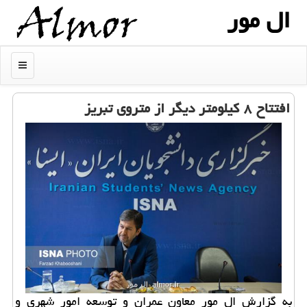
ال مور
منو
افتتاح ۸ كیلومتر دیگر از متروی تبریز
به گزارش ال مور معاون عمران و توسعه امور شهری و