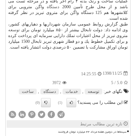
عملیات ساخت و رنگ بدنه ۴ رام آخر یافته و در مرحله تست می
باشد و از محل طرح تأمین 2000
دستگاه
واگن مترویی برای
كلانشهرها هم 125 دستگاه واگن برای متروی تبریز در نظر گرفته
شده است.
طبق گزارش روابط عمومی سازمان شهرداریها و دهیاریهای كشور،
وی ادامه داد: دولت تابحال بیشتر از ۸۵۰ میلیارد تومان برای
توسعه
متروی تبریز از محل اعتبارات تملك دارایی سرمایه ای پرداخت كرده
و برای تكمیل خطوط یك و دو قطار شهری تبریز تابحال 1500 میلیارد
تومان اوراق مشاركت با تضمین ۵۰ درصدی دولت انتشار یافته است.
1398/11/25
14:25:55
3972
/ 5
5.0
تگهای خبر:
توسعه
,
خدمات
,
دستگاه
,
ساخت
این مطلب را می پسندید؟
(0)
(1)
تازه ترین مطالب مرتبط
سینماها در دومین هفته مرداد ۴۴ میلیارد تومان فروختند