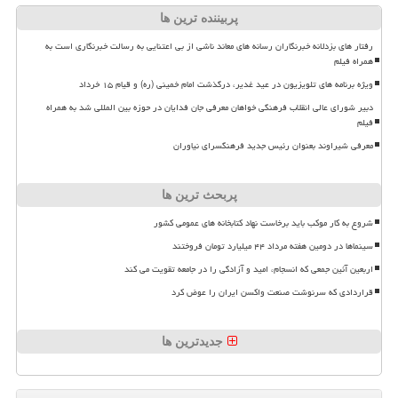
پربیننده ترین ها
رفتار های بزدلانه خبرنگاران رسانه های معاند ناشی از بی اعتنایی به رسالت خبرنگاری است به
همراه فیلم
ویژه برنامه های تلویزیون در عید غدیر، درگذشت امام خمینی (ره) و قیام ۱۵ خرداد
دبیر شورای عالی انقلاب فرهنگی خواهان معرفی جان فدایان در حوزه بین المللی شد به همراه
فیلم
معرفی شیراوند بعنوان رئیس جدید فرهنگسرای نیاوران
پربحث ترین ها
شروع به کار موکب باید برخاست نهاد کتابخانه های عمومی کشور
سینماها در دومین هفته مرداد ۴۴ میلیارد تومان فروختند
اربعین آئین جمعی که انسجام، امید و آزادگی را در جامعه تقویت می کند
قراردادی که سرنوشت صنعت واکسن ایران را عوض کرد
جدیدترین ها