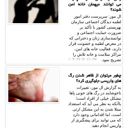
می توانند میهمان خانه امن
شوند؟
ال مور: سرپرست دفتر امور
لطمه دیدگان اجتماعی سازمان
بهزیستی کشور با تأکید بر
ضرورت حمایت اجتماعی و
توانمندسازی زنان و دخترانی که
در معرض لطمه و خشونت قرار
دارند، فعالیت خانه های امن،
مراکز سلامت و خانه تلاش را
۱۴۰۱/۱۰/۲۷ ۱۰:۳۰:۳۶
تشریح نمود.
چطور میتوان از ظاهر شدن رگ
های واریسی جلوگیری کرد؟
به گزارش ال مور، تغییرات
ناخوشایند در رگ های خونی پاها
مشکل خیلی از افراد است؛
باآنکه به نظر می آید که استعداد
مبتلا شدن به این مشکل ارثی
است، اما اقداماتی وجود دارد
که می توانید برای پیشگیری از
واریس انجام دهید.