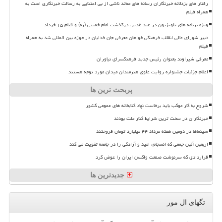
رفتار های بزدلانه خبرنگاران رسانه های معاند ناشی از بی اعتنایی به رسالت خبرنگاری است به
همراه فیلم
ویژه برنامه های تلویزیون در عید غدیر، درگذشت امام خمینی (ره) و قیام ۱۵ خرداد
دبیر شورای عالی انقلاب فرهنگی خواهان معرفی جان فدایان در حوزه بین المللی شد به همراه
فیلم
معرفی شیراوند بعنوان رئیس جدید فرهنگسرای نیاوران
اعلام جزئیات جشنواره روایت علوی هنرمندان میدان مورد توجه هستند
پربحث ترین ها
شروع به کار موکب باید برخاست نهاد کتابخانه های عمومی کشور
خبرنگاران در سخت ترین شرایط کنار ملت بودند
سینماها در دومین هفته مرداد ۴۴ میلیارد تومان فروختند
اربعین آئین جمعی که انسجام، امید و آزادگی را در جامعه تقویت می کند
قراردادی که سرنوشت صنعت واکسن ایران را عوض کرد
جدیدترین ها
تگهای ال مور