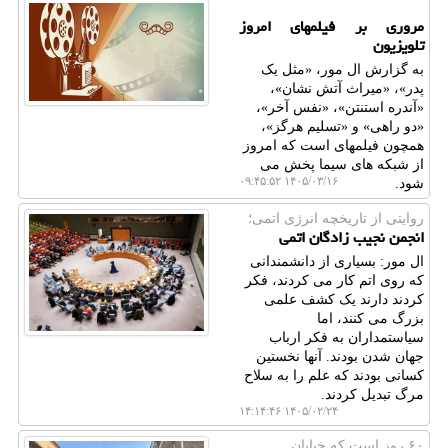
مروری بر فیلمهای امروز
تلویزیون
به گزارش ال مور، «مثل یک
پدر»، «میراث آتش نشان»،
«آندره استنتن»، «نفس آخر»،
«دو راهی» و «تسلیم هرگز»،
همچون فیلمهای است که امروز
از شبکه های سیما پخش می
۱۴۰۵/۰۳/۱۶ ۰۹:۴۵:۵۲
شود.
روایتی از تاریخچه انرژی اتمی؛
انجمن نجیب زادگان اتمی
ال مور: بسیاری از دانشمندانی
که روی اتم کار می کردند، فکر
کردند دارند یک کشف علمی
بزرگ می کنند، اما
سیاستمداران به فکر ارباب
جهان شدن بودند. آنها نخستین
کسانی بودند که علم را به سلاح
مرگ تبدیل کردند.
۱۴۰۵/۰۲/۲۴ ۱۴:۱۴:۴۶
۶۰ روز است كه خیابان