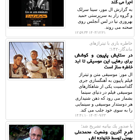
اجرا می کند
به گزارش ال مور، سینا سرلک
و گروه راز به سرپرستی حمید
بهروزی نیا در لس آنجلس روی
صحنه می روند.
۱۴۰۳/۱۲/۲۱ ۱۲:۵۹:۳۴
خاطره بازی با تیتراژهای
ماندگار-۱۴۲؛
در ستایش پاپیون و کوشش
برای رهایی این موسیقی تا ابد
خاطره ساز است
ال مور: موسیقی متن و تیتراژ
فیلم پاپیون به آهنگسازی جری
گلداسمیت یکی از شاهکارهای
موسیقی فیلم در دنیای سینما
بشمار می رود که ذهن شنیداری
هر دوستدار موسیقی و سینمایی
را به سوی خود جلب می کند.
۱۴۰۳/۰۹/۲۳ ۱۴:۴۱:۱۰
با صدور یك بیانیه تشریح شد؛
شرح آخرین وضعیت محمدعلی
بهمنی توسط خانواده اش