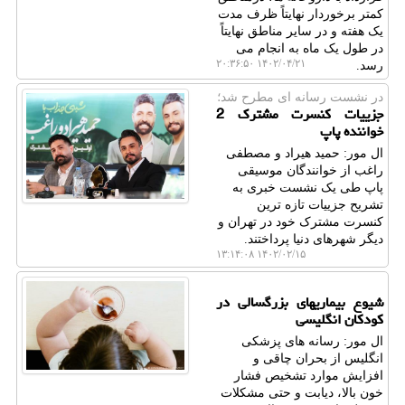
کمتر برخوردار نهایتاً ظرف مدت
یک هفته و در سایر مناطق نهایتاً
در طول یک ماه به انجام می
۱۴۰۲/۰۴/۲۱ ۲۰:۳۶:۵۰
رسد.
در نشست رسانه ای مطرح شد؛
جزییات کنسرت مشترک 2
خواننده پاپ
ال مور: حمید هیراد و مصطفی
راغب از خوانندگان موسیقی
پاپ طی یک نشست خبری به
تشریح جزییات تازه ترین
کنسرت مشترک خود در تهران و
دیگر شهرهای دنیا پرداختند.
۱۴۰۲/۰۲/۱۵ ۱۳:۱۴:۰۸
شیوع بیماریهای بزرگسالی در
کودکان انگلیسی
ال مور: رسانه های پزشکی
انگلیس از بحران چاقی و
افزایش موارد تشخیص فشار
خون بالا، دیابت و حتی مشکلات