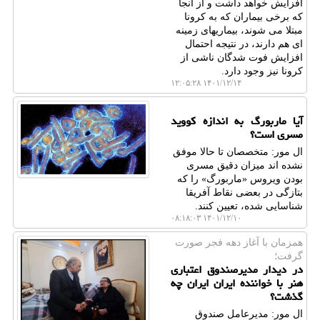
افزایش خواهد داشت و از آنجا
که برخی بیماران که به کرونا
مبتلا می شوند، بیماریهای زمینه
ای هم دارند، در نتیجه احتمال
افزایش فوت شدگان ناشی از
کرونا نیز وجود دارد.
۱۴۰۱/۱۲/۱۴ ۱۲:۰۵:۲۸
آیا ماربورگ به اندازه کووید
مسری است؟
ال مور: متخصصان تا حالا موفق
نشده اند میزان دقیق مسری
بودن ویروس «ماربورگ» را که
بتازگی در بعضی نقاط آفریقا
شناسایی شده، تعیین کنند.
۱۴۰۱/۱۲/۱۰ ۰۸:۱۸:۰۳
همزمان با آغاز دهه فجر صورت
گرفت؛
در دیدار مدیرصندوق اعتباری
هنر با خواننده ایران ایران چه
گذشت؟
ال مور: مدیرعامل صندوق