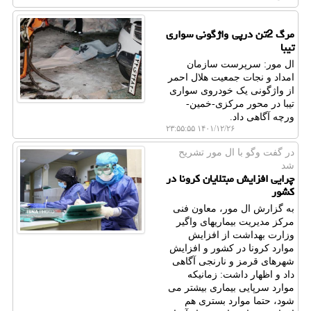
مرگ 2تن درپی واژگونی سواری
تیبا
ال مور: سرپرست سازمان
امداد و نجات جمعیت هلال احمر
از واژگونی یک خودروی سواری
تیبا در محور مرکزی-خمین-
ورچه آگاهی داد.
۱۴۰۱/۱۲/۲۶ ۲۳:۵۵:۵۵
در گفت وگو با ال مور تشریح
شد
چرایی افزایش مبتلایان کرونا در
کشور
به گزارش ال مور، معاون فنی
مرکز مدیریت بیماریهای واگیر
وزارت بهداشت از افزایش
موارد کرونا در کشور و افزایش
شهرهای قرمز و نارنجی آگاهی
داد و اظهار داشت: زمانیکه
موارد سرپایی بیماری بیشتر می
شود، حتما موارد بستری هم