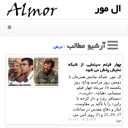
ال مور
منو
آرشیو مطالب
: درمان
چهار فیلم سینمایی از شبکه
نمایش پخش می شود
ال مور: شبکه نمایش همزمان با
دومین روز مراسم وداع، روز
یکشنبه 14 تیرماه چهار فیلم
سینمایی «هیام»، «غریب»،
«مسافر ری» و «از کرخه تا
راین» را با تأکید بر مقاومت،
ایثار و دفاع مقدس در ساعات
17، 19، 21 و 23 روی آنتن می
۱۴۰۵/۰۴/۱۴ ۲۱:۱۶:۱۰
برد.