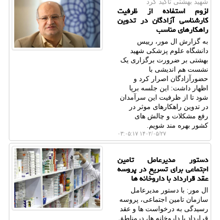
شهید بهشتی تاكید كرد
لزوم استفاده از ظرفیت
کارشناسی آزادگان در تدوین
راهکارهای مناسب
به گزارش ال مور، رییس
دانشگاه علوم پزشکی شهید
بهشتی بر ضرورت برگزاری یک
نشست هم اندیشی با
حضورآزادگان اصرار کرد و
اظهار داشت: این جلسه برپا
شود تا از ظرفیت این سرآمدان
در تدوین راهکارهای موثر در
رفع مشکلات و چالش های
کشور بهره مند شویم.
۱۴۰۲/۰۵/۲۷ ۰۳:۰۵:۱۷
دستور مدیرعامل تامین
اجتماعی برای تسریع در پروسه
عقد قرارداد با داروخانه ها
ال مور: با دستور مدیرعامل
سازمان تامین اجتماعی، پروسه
رسیدگی به درخواست ها و عقد
قرارداد با داروخانه ها، درمناطق