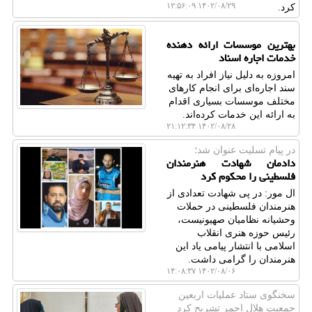
۱۴۰۲/۰۸/۲۹ ۱۲:۵۶:۰۹
کرد.
بهترین موسسات ارائه دهنده
خدمات اجاره اسناد
امروزه به دلیل نیاز افراد به تهیه
سند اجاره‌ای برای انجام کارهای
مختلف موسسات بسیاری اقدام
به ارائه این خدمات کرده‌اند.
۱۴۰۲/۰۸/۲۸ ۲۱:۱۲:۳۴
در پیام تسلیت عنوان شد؛
دادمان شهادت هنرمندان
فلسطینی را محکوم کرد
ال مور: در پی شهادت تعدادی از
هنرمندان فلسطینی در حملات
وحشیانه نظامیان صهیونیست،
رئیس حوزه هنری انقلاب
اسلامی با انتشار پیامی یاد این
هنرمندان را گرامی داشت.
۱۴۰۲/۰۸/۰۶ ۱۴:۰۸:۳۷
سخنگوی ستاد عملیات اربعین
جمعیت هلال احمر تشریح كرد