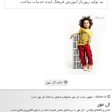
مد
تولید
رپورتاژ
آموزش
فرهنگ
آینده
خدمات
ساخت
خانه ال مور
almor.ir - حقوق سایت ال مور محفوظ و متعلق به مالک ال مور است
ال مور
فشن و کالاهای لوکس - ال مور با برندهای معتبر همراه شما در دنیای لاکچری و فشن است