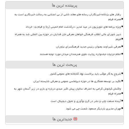
پربیننده ترین ها
رفتار های بزدلانه خبرنگاران رسانه های معاند ناشی از بی اعتنایی به رسالت خبرنگاری است به
همراه فیلم
ویژه برنامه های تلویزیون در عید غدیر، درگذشت امام خمینی (ره) و قیام ۱۵ خرداد
دبیر شورای عالی انقلاب فرهنگی خواهان معرفی جان فدایان در حوزه بین المللی شد به همراه
فیلم
معرفی شیراوند بعنوان رئیس جدید فرهنگسرای نیاوران
اعلام جزئیات جشنواره روایت علوی هنرمندان میدان مورد توجه هستند
پربحث ترین ها
شروع به کار موکب باید برخاست نهاد کتابخانه های عمومی کشور
تاکید بر توسعه همکاری ها در حوزه دیپلماسی عمومی و معرفی شایسته ایران
واکنش کیانوش گرامی به اعتراف سالیان پیش اکبر عبدی درباره ی بازی در زیر آسمان شهر به
همراه فیلم
آینده صنعت چاپ و نشر در گرو نوآوری و تحول دیجیتال است
مهران مدیری باردیگر مسعود شصت چی می شود
جدیدترین ها