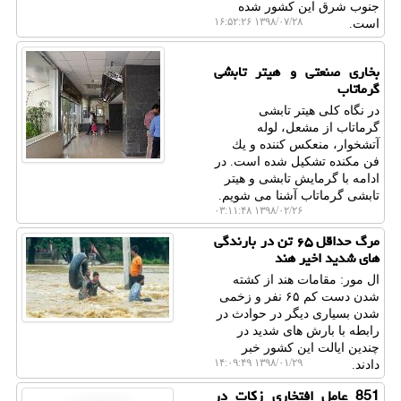
جنوب شرق این كشور شده
۱۳۹۸/۰۷/۲۸ ۱۶:۵۲:۲۶
است.
بخاری صنعتی و هیتر تابشی
گرماتاب
در نگاه كلی هیتر تابشی
گرماتاب از مشعل، لوله
آتشخوار، منعكس كننده و یك
فن مكنده تشكیل شده است. در
ادامه با گرمایش تابشی و هیتر
تابشی گرماتاب آشنا می شویم.
۱۳۹۸/۰۲/۲۶ ۰۳:۱۱:۴۸
مرگ حداقل ۶۵ تن در بارندگی
های شدید اخیر هند
ال مور: مقامات هند از كشته
شدن دست كم ۶۵ نفر و زخمی
شدن بسیاری دیگر در حوادث در
رابطه با بارش های شدید در
چندین ایالت این كشور خبر
۱۳۹۸/۰۱/۲۹ ۱۴:۰۹:۴۹
دادند.
851 عامل افتخاری زكات در