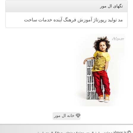
تگهای ال مور
مد
تولید
رپورتاژ
آموزش
فرهنگ
آینده
خدمات
ساخت
خانه ال مور
almor.ir - حقوق سایت ال مور محفوظ و متعلق به مالک ال مور است