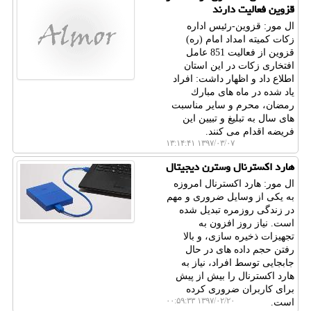
قزوین فعالیت دارند
ال مور: قزوین-رئیس اداره
زكات كمیته امداد امام (ره)
قزوین از فعالیت 851 عامل
افتخاری زكات در این استان
اطلاع داد و اظهار داشت: افراد
یاد شده در ماه های مبارك
رمضان، محرم و سایر مناسبت
های سال به تبلیغ و تبیین این
فریضه اقدام می كنند.
۱۳۹۷/۰۳/۰۷ ۱۳:۱۴:۴۱
هارد اكسترنال وسترن دیجیتال
ال مور: هارد اكسترنال امروزه
به یكی از وسایل ضروری و مهم
در زندگی روزمره تبدیل شده
است. نیاز روز افزون به
تجهیزات ذخیره سازی، و بالا
رفتن حجم داده های در حال
جابجایی توسط افراد، نیاز به
هارد اكسترنال را بیش از پیش
برای كاربران ضروری كرده
۱۳۹۷/۰۲/۲۰ ۰۰:۵۹:۳۳
است.