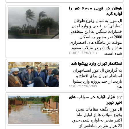
طوفان در فیجی ۲۰۰۰ نفر را
آواره كرد
ال مور: به دنبال وقوع طوفان
ˮسارایˮ در فیجی و وارد آمدن
خسارات سنگین به این منطقه،
2000 نفر مجبور به اسكان
موقت در پناهگاه های اضطراری
شده و یك نفر در سیلاب مفقود
۱۳۹۸/۱۰/۰۷ ۲۰:۵۲:۳۰
شده است.
استاندار تهران وارد پیشوا شد
به گزارش ال مور ایسنا/تهران
استاندار تهران برای افتتاح و
بازدید از چند پروژه وارد پیشوا
۱۳۹۸/۰۹/۲۱ ۱۵:۵۰:۲۴
شد
۲۳ هزار آواره در سیلاب های
اخیر نیجر
ال مور: بگفته مقامات نیجر،
وقوع سیلاب ها از اوایل ماه
اكتبر منجر به آواره شدن حدود
23 هزار نفر در مناطقی از