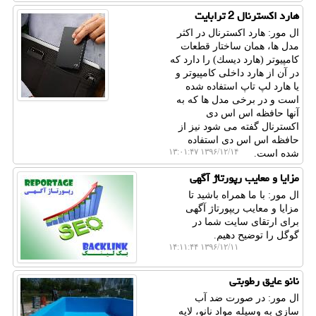
هارد اكسترنال 2 ترابایت
ال مور: هارد اكسترنال در اكثر
مدل ها، همان ساختار قطعات
كامپیوتر (هارد دیسك) را دارد كه
در آن از هارد داخلی كامپیوتر و
یا هارد لپ تاپ استفاده شده
است و در برخی مدل ها كه به
آنها حافظه اس اس دی
اكسترنال گفته می شود نیز از
حافظه اس اس دی استفاده
۱۳۹۶/۱۲/۱۴ ۱۳:۰۱:۴۷
شده است.
مزایا و معایب رپورتاژ آگهی
ال مور: با ما همراه باشید تا
مزایا و معایب ریپورتاژ آگهی
برای ارتقای سایت شما در
گوگل را توضیح دهیم.
۱۳۹۶/۱۲/۱۱ ۱۴:۱۱:۴۴
نانو عایق رطوبتی
ال مور: در صورت ضد آب
سازی به وسیله مواد نانو، لایه