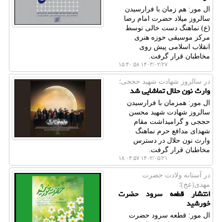
ال مور: هم زمان با فرارسیدن
سالروز میلاد حضرت امام رضا
(ع) نماهنگ دست خالی توسط
مرکز موسیقی حوزه هنری
انقلاب اسلامی پیش روی
مخاطبان قرار گرفت.
۱۴۰۳/۰۲/۲۷ ۱۵:۴۰:۵۸
در سالروز شهادت شهید حججی؛
وارث نون حلال تماشایی شد
ال مور: همزمان با فرارسیدن
سالروز شهادت شهید محسن
حججی و گرامیداشت مقام
شهدای مدافع حرم نماهنگ
وارث نون حلال در دسترس
مخاطبان قرار گرفت.
۱۴۰۲/۰۵/۲۱ ۱۸:۰۴:۵۷
در آستانه ولادت حضرت
مهدی(عج)؛
انتشار قطعه سرود حضرت
خورشید
ال مور: قطعه سرود حضرت