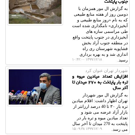
جنوب پایتخت
به گزارش ال مور همزمان با
دومین روز از هفته منابع طبیعی
که به نام «روز منابع طبیعی و
آبخیزداری» نامگذاری شده است
طی مراسمی سازه های
آبخیزداری در جنوب پایتخت واقع
در منطقه جنوب آراد بخش
فشاپویه شهرستان ری راه
اندازی شد و به بهره برداری
۱۳۹۹/۱۲/۱۸ ۱۰:۴۲:۰۰
رسید.
شهردار تهران عنوان كرد
افزایش تعداد میادین میوه و
تره بار پایتخت به ۲۷۰ میدان تا
آخر سال
به گزارش ال مور شهردار
تهران اظهار داشت: اقلام میادین
تره بار ۳۰ تا 40 درصد ارزانتر از
بازار آزاد عرضه می شود و
تعداد میادین میوه و تره بار در
پایتخت به 270 میدان تا آخر سال
۱۳۹۹/۱۲/۰۹ ۱۵:۰۹:۳۸
می رسد.