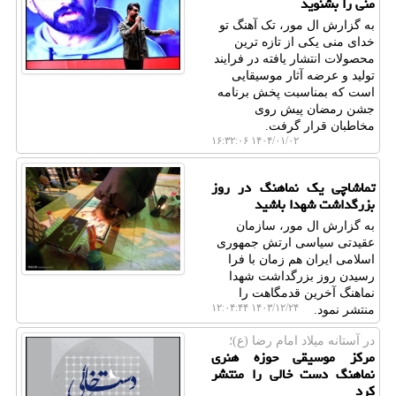
منی را بشنوید
به گزارش ال مور، تک آهنگ تو
خدای منی یکی از تازه ترین
محصولات انتشار یافته در فرایند
تولید و عرضه آثار موسیقایی
است که بمناسبت پخش برنامه
جشن رمضان پیش روی
مخاطبان قرار گرفت.
۱۴۰۴/۰۱/۰۲ ۱۶:۳۲:۰۶
تماشاچی یک نماهنگ در روز
بزرگداشت شهدا باشید
به گزارش ال مور، سازمان
عقیدتی سیاسی ارتش جمهوری
اسلامی ایران هم زمان با فرا
رسیدن روز بزرگداشت شهدا
نماهنگ آخرین قدمگاهت را
۱۴۰۳/۱۲/۲۴ ۱۲:۰۴:۴۴
منتشر نمود.
در آستانه میلاد امام رضا (ع)؛
مرکز موسیقی حوزه هنری
نماهنگ دست خالی را منتشر
کرد