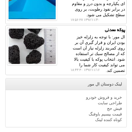
ای یكپارچه و بدون درز و مقاوم
در برابر نفوذ رطوبت، بر روی
سطح تشكیل می شود.
۱۳۹۶/۱۱/۳۰ ۱۷:۵۶:۲۷
پوكه معدنی
ال مور: با توجه به زلزله خیز
بودن ایران و قرار گیری آن بر
روی كمربند زلزله نیاز آن است
كه از مصالح سبك تر استفاده
شود. انتخاب پوكه با كیفیت بالا
می تواند كیفیت كار شما را
۱۳۹۶/۱۱/۱۶ ۱۸:۴۳:۳۰
تضمین كند.
لینک دوستان ال مور
خرید و فروش خودرو
طراحی سایت
فیش حج
قیمت بیسیم باوفنگ
کوتاه کننده لینک