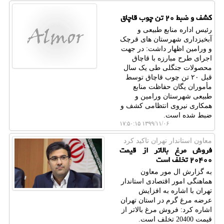
كشف و ضبط ۲۰ تن چوب قاچاق
رئیس اداره منابع طبیعی و
آبخیزداری شهرستان های قرچک
و ورامین اظهار داشت: در جهت
اجرای طرح مبارزه با قاچاق
محصولات جنگلی طی یک سال
قبل ۲۰ تن چوب قاچاق توسط
مأموران یگان حفاظت منابع
طبیعی شهرستان ورامین و
همکاری نیروی انتظامی کشف و
ضبط شده است.
۱۳۹۹/۱۱/۰۶ ۱۷:۵۰:۱۵
معاون استاندار تهران تاكید كرد
فروش مرغ بالاتر از قیمت
۲۰۴۰۰ تخلف است
به گزارش ال مور معاون
هماهنگی امور اقتصادی استاندار
تهران با اشاره به افزایش
عرضه مرغ گرم در استان تهران
اشاره كرد: فروش مرغ بالاتر از
قیمت 20400 تخلف است.