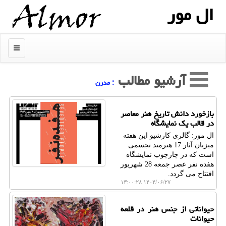
ال مور
منو
آرشیو مطالب
: مدرن
بازخورد دانش تاریخ هنر معاصر
در قالب یک نمایشگاه
ال مور: گالری کارشیو این هفته
میزبان آثار 17 هنرمند تجسمی
است که در چارچوب نمایشگاه
هفده نفر عصر جمعه 28 شهریور
افتتاح می گردد.
۱۴۰۴/۰۶/۲۷ ۱۳:۰۰:۲۸
حیواناتی از جنس هنر در قلعه
حیوانات