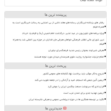
پربیننده ترین ها
رفتار های بزدلانه خبرنگاران رسانه های معاند ناشی از بی اعتنایی به رسالت خبرنگاری است به
همراه فیلم
ویژه برنامه های تلویزیون در عید غدیر، درگذشت امام خمینی (ره) و قیام ۱۵ خرداد
دبیر شورای عالی انقلاب فرهنگی خواهان معرفی جان فدایان در حوزه بین المللی شد به همراه
فیلم
معرفی شیراوند بعنوان رئیس جدید فرهنگسرای نیاوران
اعلام جزئیات جشنواره روایت علوی هنرمندان میدان مورد توجه هستند
پربحث ترین ها
شروع به کار موکب باید برخاست نهاد کتابخانه های عمومی کشور
اربعین آئین جمعی که انسجام، امید و آزادگی را در جامعه تقویت می کند
قراردادی که سرنوشت صنعت واکسن ایران را عوض کرد
اربعین تهدید جدی برای تمدن غرب است
تاکید بر توسعه همکاری ها در حوزه دیپلماسی عمومی و معرفی شایسته ایران
جدیدترین ها