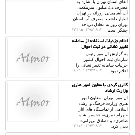
آبفای استان تهران با اشاره به
مصرف 3.2 میلیون مترمكعبی
آب آشامیدنی روزانه در تهران
اظهار داشت: مصرف آب استان
تهران روزانه معادل دریاچه
۱۳۹۸/۰۸/۱۳ ۲۳:۴۰:۵۰
چیتگر است.
اعلام جزئیات استفاده از سامانه
تغییر نشانی در ثبت احوال
به گزارش ال مور رئیس
سازمان ثبت احوال كشور
جزئیات سامانه تغییر نشانی را
۱۳۹۷/۱۰/۰۳ ۱۸:۰۳:۰۱
اعلام نمود.
گالری گردی با معاون امور هنری
وزارت ارشاد
ال مور: تهران- معاون امور
هنری وزارت فرهنگ و ارشاد
اسلامی از نمایشگاه های آثار
«بهرام دبیری»، «حسین شاه
طاهری» و «صادق بریرانی»
۱۳۹۷/۰۸/۱۲ ۱۳:۴۱:۲۰
دیدن كرد.