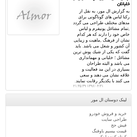
خلبانان
به گزارش ال مور، به نقل از
ركنا لباس های گوناگونی برای
مدهای مختلف طراحی می گردد
,تمام مشاغل یونیفرم و لباس
خاص خود را دارند كه هر كدام
نشان از فرهنگ ,ماهیت و زیبایی
آن كشور و شغل می باشد. باید
گفت كه یكی از شیك پوش ترین
مشاغل ؛ خلبانی و مهمانداری
می باشد و البته طراحان
بسیاری در این مد فعالیت و
علاقه نشان می دهند و سعی
می كنند با یكدیگر رقابت نمایند.
۱۳۹۶/۰۴/۳۱ ۲۱:۳۵:۳۹
لینک دوستان ال مور
خرید و فروش خودرو
طراحی سایت
فیش حج
قیمت بیسیم باوفنگ
کوتاه کننده لینک