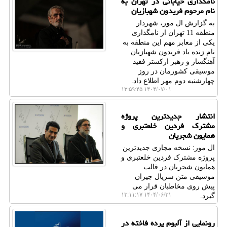
نامگذاری خیابانی در تهران به
نام مرحوم فریدون شهبازیان
به گزارش ال مور، شهردار
منطقه 11 تهران از نامگذاری
یکی از معابر مهم این منطقه به
نام زنده یاد فریدون شهبازیان
آهنگساز و رهبر ارکستر فقید
موسیقی کشورمان در روز
چهارشنبه دوم مهر اطلاع داد.
۱۴۰۴/۰۷/۰۱ ۱۳:۵۹:۴۵
انتشار جدیدترین پروژه
مشترک فردین خلعتبری و
همایون شجریان
ال مور: نسخه مجازی جدیدترین
پروژه مشترک فردین خلعتبری و
همایون شجریان در قالب
موسیقی متن سریال جیران
پیش روی مخاطبان قرار می
۱۴۰۴/۰۶/۳۱ ۱۳:۱۱:۱۷
گیرد.
رونمایی از آلبوم پرده فاخته در