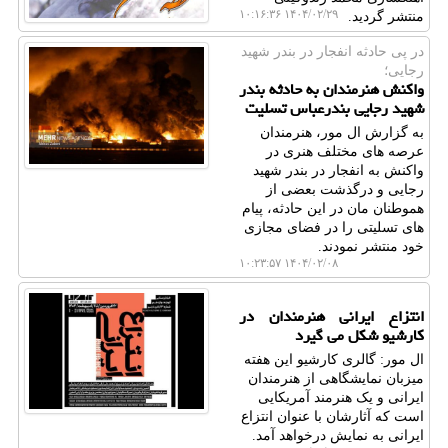
۱۴۰۴/۰۲/۲۹ ۱۰:۱۶:۳۶
منتشر گردید.
در پی حادثه انفجار در بندر شهید
رجایی؛
واکنش هنرمندان به حادثه بندر
شهید رجایی بندرعباس تسلیت
به گزارش ال مور، هنرمندان
عرصه های مختلف هنری در
واکنش به انفجار در بندر شهید
رجایی و درگذشت بعضی از
هموطنان مان در این حادثه، پیام
های تسلیتی را در فضای مجازی
خود منتشر نمودند.
۱۴۰۴/۰۲/۰۸ ۱۰:۲۳:۵۷
انتزاع ایرانی هنرمندان در
کارشیو شکل می گیرد
ال مور: گالری کارشیو این هفته
میزبان نمایشگاهی از هنرمندان
ایرانی و یک هنرمند آمریکایی
است که آثارشان با عنوان انتزاع
ایرانی به نمایش درخواهد آمد.