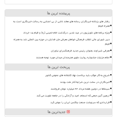
پربیننده ترین ها
رفتار های بزدلانه خبرنگاران رسانه های معاند ناشی از بی اعتنایی به رسالت خبرنگاری است به
همراه فیلم
ویژه برنامه های تلویزیون در عید غدیر، درگذشت امام خمینی (ره) و قیام ۱۵ خرداد
دبیر شورای عالی انقلاب فرهنگی خواهان معرفی جان فدایان در حوزه بین المللی شد به همراه
فیلم
معرفی شیراوند بعنوان رئیس جدید فرهنگسرای نیاوران
اعلام جزئیات جشنواره روایت علوی هنرمندان میدان مورد توجه هستند
پربحث ترین ها
شروع به کار موکب باید برخاست نهاد کتابخانه های عمومی کشور
خبرنگاران در سخت ترین شرایط کنار ملت بودند
سینماها در دومین هفته مرداد ۴۴ میلیارد تومان فروختند
اربعین آئین جمعی که انسجام، امید و آزادگی را در جامعه تقویت می کند
قراردادی که سرنوشت صنعت واکسن ایران را عوض کرد
جدیدترین ها