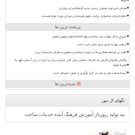
فیلم
معرفی شیراوند بعنوان رئیس جدید فرهنگسرای نیاوران
اعلام جزئیات جشنواره روایت علوی هنرمندان میدان مورد توجه هستند
پربحث ترین ها
شروع به کار موکب باید برخاست نهاد کتابخانه های عمومی کشور
اربعین تهدید جدی برای تمدن غرب است
تاکید بر توسعه همکاری ها در حوزه دیپلماسی عمومی و معرفی شایسته ایران
واکنش کیانوش گرامی به اعتراف سالیان پیش اکبر عبدی درباره ی بازی در زیر آسمان شهر به
همراه فیلم
آینده صنعت چاپ و نشر در گرو نوآوری و تحول دیجیتال است
جدیدترین ها
تگهای ال مور
مد
تولید
رپورتاژ
آموزش
فرهنگ
آینده
خدمات
ساخت