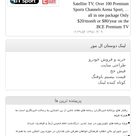
Satellite TV, Over 100 Premium
Sports Channels Arena Sport, ...
all in one package Only
$20/month or $80/year on the
BCE Premium TV.
۱۳۹۸/۰۳/۰۹ ۰۲:۲۹:۵۴
لینک دوستان ال مور
خرید و فروش خودرو
طراحی سایت
فیش حج
قیمت بیسیم باوفنگ
کوتاه کننده لینک
پربیننده ترین ها
رفتار های بزدلانه خبرنگاران رسانه های معاند ناشی از بی اعتنایی به رسالت خبرنگاری است به
همراه فیلم
ویژه برنامه های تلویزیون در عید غدیر، درگذشت امام خمینی (ره) و قیام ۱۵ خرداد
دبیر شورای عالی انقلاب فرهنگی خواهان معرفی جان فدایان در حوزه بین المللی شد به همراه