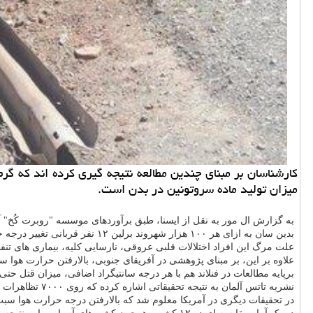
كارشناسان بر مبنای چندین مطالعه نتیجه گیری كرده اند كه 
میزان تولید ماده سروتونین در بدن است.
به گزارش ال مور به نقل از ایسنا، طبق برآوردهای موسسه "روبرت کُخ" آلمان در سال ۲۰۱۸ میلادی حدود ۵۰۰ نفر در برلین به علت افزایش بیش از 
بدین سان به ازای هر ۱۰۰ هزار شهروند برلین ۱۲ نفر قربانی تغییر درجه حرارت هوا شده اند.
علت مرگ این افراد اختلالات قلبی عروقی، نارسایی کلیه، بیماری های ت
علاوه بر این، بر مبنای پژوهشی در آفریقای جنوبی، بالارفتن حرارت هوا سبب تغییر آم
برپایه مطالعات در فنلاند هم با هر درجه سانتیگراد اضافی، میزان قتل حتی ۱.۷ درصد افزایش می یابد
نشریه تاتس آلمان به نتیجه تحقیقاتی اشاره کرده که روی ۷۰۰۰ تظاهرات در ایالات متحده انجام شده و این نتیجه را داشته اند که هر چه دمای هوا بالا برود، پرخاشگری هم بیشتر می شود.
در تحقیقات دیگری در آمریکا معلوم شد که بالارفتن درجه حرارت هوا سبب