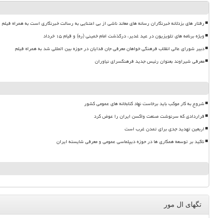
رفتار های بزدلانه خبرنگاران رسانه های معاند ناشی از بی اعتنایی به رسالت خبرنگاری است به همراه فیلم
ویژه برنامه های تلویزیون در عید غدیر، درگذشت امام خمینی (ره) و قیام ۱۵ خرداد
دبیر شورای عالی انقلاب فرهنگی خواهان معرفی جان فدایان در حوزه بین المللی شد به همراه فیلم
معرفی شیراوند بعنوان رئیس جدید فرهنگسرای نیاوران
شروع به کار موکب باید برخاست نهاد کتابخانه های عمومی کشور
قراردادی که سرنوشت صنعت واکسن ایران را عوض کرد
اربعین تهدید جدی برای تمدن غرب است
تاکید بر توسعه همکاری ها در حوزه دیپلماسی عمومی و معرفی شایسته ایران
تگهای ال مور