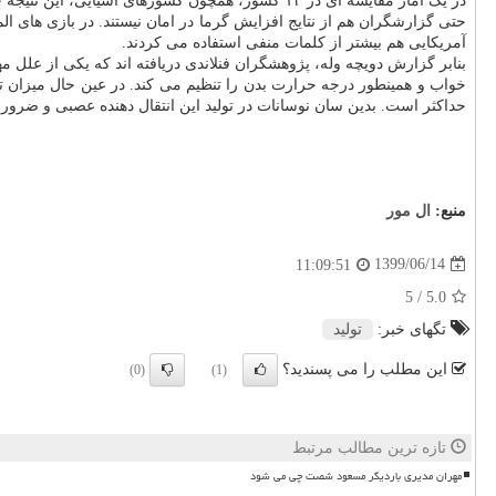
در یک آمار مقایسه ای در ۱۲ کشور، همچون کشورهای آسیایی، این نتیجه حاصل شد که تعداد خودکشی ها هم در هوای گرم بیشتر از هوای سرد است.
آمریکایی هم بیشتر از کلمات منفی استفاده می کردند.
بنابر گزارش دویچه وله، پژوهشگران فنلاندی دریافته اند که یکی از علل 
خواب و همینطور درجه حرارت بدن را تنظیم می کند. در عین حال میزان تول
حداکثر است. بدین سان نوسانات در تولید این انتقال دهنده عصبی و ضرور
منبع:
ال مور
1399/06/14
11:09:51
/ 5
5.0
تگهای خبر:
تولید
این مطلب را می پسندید؟
(0)
(1)
تازه ترین مطالب مرتبط
مهران مدیری باردیگر مسعود شصت چی می شود