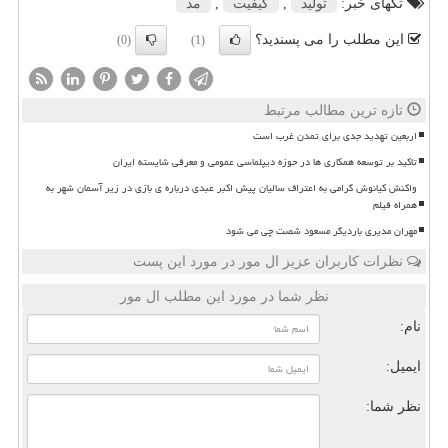
تگهای خبر:
تولید
,
كیفیت
,
مد
این مطلب را می پسندید؟
(0)
(1)
تازه ترین مطالب مرتبط
اربعین تهدید جدی برای تمدن غرب است
تاکید بر توسعه همکاری ها در حوزه دیپلماسی عمومی و معرفی شایسته ایران
واکنش کیانوش گرامی به اعتراف سالیان پیش اکبر عبدی درباره ی بازی در زیر آسمان شهر به
همراه فیلم
مهران مدیری باردیگر مسعود شصت چی می شود
نظرات کاربران عزیز ال مور در مورد این پست
نظر شما در مورد این مطلب ال مور
نام:
ایمیل:
نظر شما: