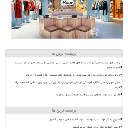
پربیننده ترین ها
رفتار های بزدلانه خبرنگاران رسانه های معاند ناشی از بی اعتنایی به رسالت خبرنگاری است به
همراه فیلم
ویژه برنامه های تلویزیون در عید غدیر، درگذشت امام خمینی (ره) و قیام ۱۵ خرداد
دبیر شورای عالی انقلاب فرهنگی خواهان معرفی جان فدایان در حوزه بین المللی شد به همراه
فیلم
معرفی شیراوند بعنوان رئیس جدید فرهنگسرای نیاوران
پربحث ترین ها
شروع به کار موکب باید برخاست نهاد کتابخانه های عمومی کشور
اربعین تهدید جدی برای تمدن غرب است