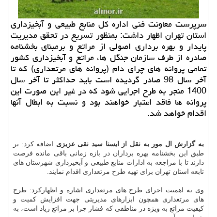
سرپرست معاونت فنی اداره كل منابع طبیعی و آبخیزداری
استان تهران اظهار داشت: بمنظور تسریع در تحقق مدیریت
پایدار و بهره برداری اصولی از مراتع و برمبنای بخشنامه
صادره از طرف سازمان جنگل ها، مراتع و آبخیزداری كشور
تمامی پروانه های چرای دام (پروانه های مرتعداری) كه تا
آخر سال 98 صادر گردیده است باید حداكثر تا آخر سال
1400 منجر به طرح اجرایی شود كه در غیر این صورت این
پروانه ها فاقد اعتبار خواهند بود و نسبت به ابطال آنها
اقدام خواهد شد.
به گزارش ال مور به نقل از ایسنا سید نقی عزیزی
اضافه کرد: بر
طبق این بخشنامه بهره برداران در بازه زمانی باقی مانده فرصت
دارند تا با مراجعه به ادارات منابع طبیعی و آبخیزداری شهرستان های
تابعه استان تهران برای تهیه طرح مرتعداری اقدام نمایند.
وی به اهمیت اجرای طرح های مرتعداری اشاره و اظهارکرد: طرح
های مرتعداری همچون ابزارهای مدیریتی جهت افزایش کمیت و
کیفیت مراتع به ویژه در مناطقی که فشار چرا بر مراتع زیاد است، به