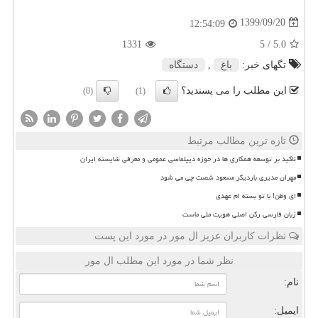
1399/09/20
12:54:09
1331
/ 5
5.0
تگهای خبر:
باغ
,
دستگاه
این مطلب را می پسندید؟
(0)
(1)
تازه ترین مطالب مرتبط
تاکید بر توسعه همکاری ها در حوزه دیپلماسی عمومی و معرفی شایسته ایران
مهران مدیری باردیگر مسعود شصت چی می شود
ای وطن! با تو بسته ام عهدی
زبان فارسی رکن اصلی هویت ملی ماست
نظرات کاربران عزیز ال مور در مورد این پست
نظر شما در مورد این مطلب ال مور
نام:
ایمیل: