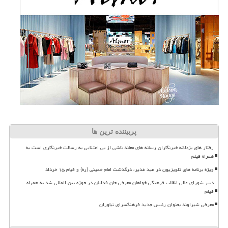
پربیننده ترین ها
رفتار های بزدلانه خبرنگاران رسانه های معاند ناشی از بی اعتنایی به رسالت خبرنگاری است به
همراه فیلم
ویژه برنامه های تلویزیون در عید غدیر، درگذشت امام خمینی (ره) و قیام ۱۵ خرداد
دبیر شورای عالی انقلاب فرهنگی خواهان معرفی جان فدایان در حوزه بین المللی شد به همراه
فیلم
معرفی شیراوند بعنوان رئیس جدید فرهنگسرای نیاوران