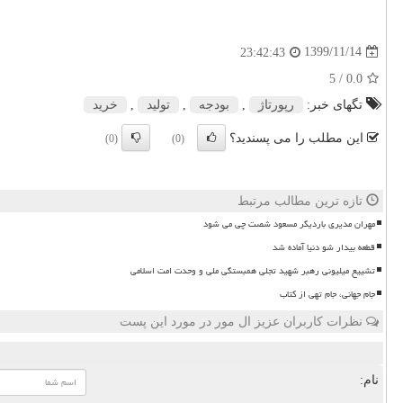
1399/11/14
23:42:43
/ 5
0.0
تگهای خبر:
رپورتاژ
,
بودجه
,
تولید
,
خرید
این مطلب را می پسندید؟
(0)
(0)
تازه ترین مطالب مرتبط
مهران مدیری باردیگر مسعود شصت چی می شود
قطعه بیدار شو دنیا آماده شد
تشییع میلیونی رهبر شهید تجلی همبستگی ملی و وحدت امت اسلامی
جام جهانی، جام تهی از کتاب
نظرات کاربران عزیز ال مور در مورد این پست
نام: