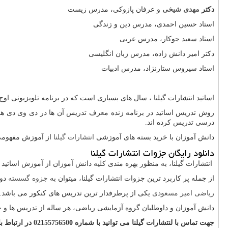
دکتر
مهدی شیخی
و عرفان پازوکی، مدرس زیست
استاد حسین احمدی، مدرس دین و زندگی
استاد سعید جوکار، مدرس عربی
دکتر امیر دانش زاده، مدرس زبان انگلیسی
استاد سیروس ستارنژاد، مدرس ادبیات
اساتید انتشارات گیلنا ، سال های بسیاری است که در برنامه تلویزیونی ا
روش تدریس اساتید در برنامه زنده معرف تدریس آن ها در دی وی دی 
درسی تدریس کرده اند.
دانش آموزان با خرید بسته های آموزشی
انتشارات گیلنا
از آموزش مفهومی 
دانلود رایگان جزوات انتشارات گیلنا
انتشارات گیلنا، به منظور بهره مندی کلیه دانش آموزان از آموزش اساتید
از جمله پر کاربرد ترین جزوات انتشارات گیلنا، میتوان به
جزوه گسسته
دوا
ریاضی امیر مسعودی
یکی از پرطرفدار ترین تدریس های کنکور می باشد.
دانش آموزان و داوطلبان گروه آزمایشی ریاضی، هر ساله از تدریس ها و 
جهت تماس با لنتشارات گیلنا می توانید با شماره
02155756500
در ارتباط ب