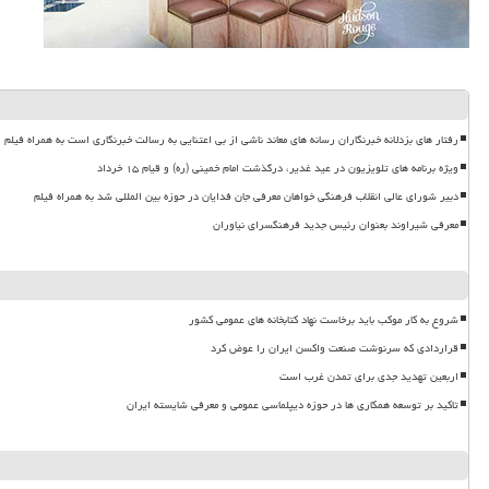
رفتار های بزدلانه خبرنگاران رسانه های معاند ناشی از بی اعتنایی به رسالت خبرنگاری است به همراه فیلم
ویژه برنامه های تلویزیون در عید غدیر، درگذشت امام خمینی (ره) و قیام ۱۵ خرداد
دبیر شورای عالی انقلاب فرهنگی خواهان معرفی جان فدایان در حوزه بین المللی شد به همراه فیلم
معرفی شیراوند بعنوان رئیس جدید فرهنگسرای نیاوران
شروع به کار موکب باید برخاست نهاد کتابخانه های عمومی کشور
قراردادی که سرنوشت صنعت واکسن ایران را عوض کرد
اربعین تهدید جدی برای تمدن غرب است
تاکید بر توسعه همکاری ها در حوزه دیپلماسی عمومی و معرفی شایسته ایران