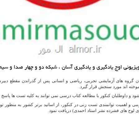
لویزیونی اوج یادگیری و یادگیری آسان ، شبكه دو و چهار صدا و س
آموزان گروه های آزمایشی تجربی، ریاضی و انسانی پس از گذراندن مقطع دبیر
وخته اند مورد سنجش قرار گیرد.
و داوطلبان کنکور با مطالعه کتاب درسی نمی توانند به کلیه تست ها پاسخ 
هومی و اهمیت توانمندی تست زنی در کنکور، از اساتید برتر کشور به منظور 
زی لوح های فشرده نشر استاد احمدی) دریافت نمود.