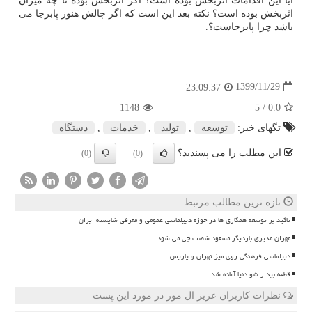
آیا این اقدامات اثربخش بوده است؟ اگر اثربخش بوده تا چه میزان
اثربخش بوده است؟ نکته بعد این است که اگر چالش هنوز پابرجا می
باشد چرا پابرجاست؟.
1399/11/29
23:09:37
1148
/ 5
0.0
تگهای خبر:
توسعه
,
تولید
,
خدمات
,
دستگاه
این مطلب را می پسندید؟
(0)
(0)
تازه ترین مطالب مرتبط
تاکید بر توسعه همکاری ها در حوزه دیپلماسی عمومی و معرفی شایسته ایران
مهران مدیری باردیگر مسعود شصت چی می شود
دیپلماسی فرهنگی روی میز تهران و پاریس
قطعه بیدار شو دنیا آماده شد
نظرات کاربران عزیز ال مور در مورد این پست