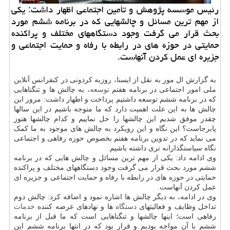
رئیس موسسه پژوهش و تأمین اجتماعی اظهار داشت: یکی
از مهم ترین مسائل و چالشهایی که در برنامه ششم مورد
بحث قرار می گرفت وجود دستگاههای مختلف و پراکنده
حمایتی در حوزه های در رابطه با رفاه و حمایت اجتماعی و
جزیره ای عمل کردن آنهاست.
به گزارش ال مور به نقل از ایسنا، روزبه کردونی در کنفرانس آنلاین
ملی امور اجتماعی در برنامه هفتم
توسعه
، به چالش ها و تنگناهایی
که در برنامه ششم توسعه داشتیم پرداخت و اظهار داشت: مرور این
چالش ها به این علت اهمیت دارد که ما متوجه باشیم در این سالها
چقدر موفق شدیم این چالشها را حل نماییم و کدام چالشها هنوز
پابرجاست؟ این نگاه و این رویکرد به چالش های موجود به ما کمک
می نماید که در تدوین برنامه هفتم بخصوص حوزه رفاهی و اجتماعی
نگاه سیاستگذارانه تری داشته باشیم.
وی ادامه داد: یکی از مهم ترین مسائل و چالش هایی که در برنامه
ششم مورد بحث قرار می گرفت وجود دستگاههای مختلف و پراکنده
حمایتی در حوزه های در رابطه با رفاه و حمایت اجتماعی و جزیره ای
عمل کردن آنهاست.
وی در ادامه، به دیگر چالش ها اشاره نمود و اضافه کرد: چالش دوم
تداخل وظایف و فعالیتهای
دستگاه
ها و نهادهای عرضه کننده
خدمات
رفاهی است؛ اینها چالشها و تنگناهایی است که ما قبل از برنامه
ششم با آن مواجه بودیم و قرار بود که در انتها برنامه ششم این