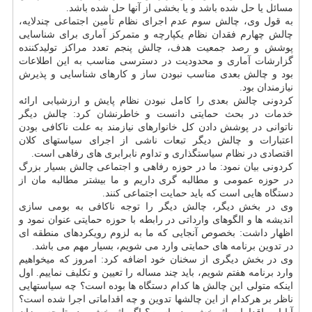
مسائل یا حل شده باشد و یا بخشی از آنها حل شده باشد.
به قول وی، چالش سوم عدم اجرای نظام تأمین اجتماعی چندلایه،
چالش چهارم فقدان نظام یکپارچه و متمرکز آماری برای شناسایی
پوشش و رصد جمعیت هدف، چالش پنجم تعدد مراکز تولیدکننده
گزارشات آماری و محدودیت در دسترسی مناسب به این اطلاعات
بود و چالش بعدی مناسب نبودن ساز و کارهای شناسایی و پذیرش
نیازمندان بود.
کردونی چالش بعدی را کامل نبودن نظام پایش و ارزشیابی ارائه
خدمات در بحث حمایتی دانست و خاطرنشان کرد: چالش دیگر
ناتوانی در پوشش دادن کل خانوارهای نیازمند به علت ناکافی بودن
اعتبارات و چالش دیگر تبعات ناشی از اجرای سیاستهای کلان
اقتصادی در نظام سیاستگذاری و تداوم نابرابری های رفاهی است.
کردونی بیان نمود: ما در حوزه رفاهی و اجتماعی چالش بسیار بزرگ
در حوزه عمومی و مطالبه گری داریم و ما بیشتر مطالبه مان از
دستگاه هایی است که باید حمایت اجتماعی کنند.
وی در بخش دیگر، چالش دیگر را توجه ناکافی به بومی سازی
اندیشه ها و الگوهای وارداتی در رابطه با حوزه حمایتی عنوان نمود و
اظهار داشت: بخصوص آنجایی که ما به لزوم رویکردهای منطقه ای
در تدوین برنامه های حمایتی وارد می شویم، بسیار مهم می باشد.
وی در بخش دیگری از سخنان خود اضافه کرد: امروز که میخواهیم
وارد برنامه هفتم شویم، باید چند مساله را تعیین و تکلیف نماییم. اول
اینکه متولی این چالش ها کدام دستگاه ها بوده است؟ چه سیاستهایی
ناظر بر هرکدام از این چالشها تدوین و چه اقداماتی اجرا شده است؟