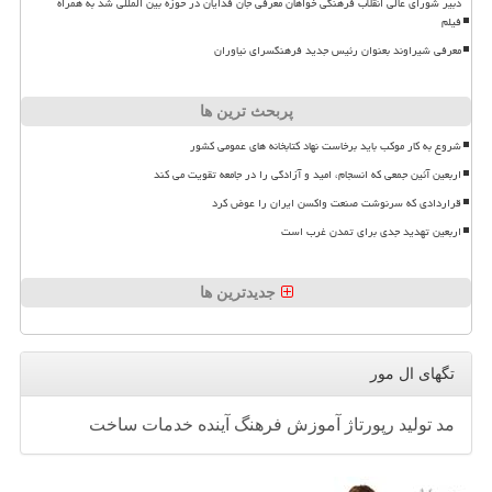
دبیر شورای عالی انقلاب فرهنگی خواهان معرفی جان فدایان در حوزه بین المللی شد به همراه
فیلم
معرفی شیراوند بعنوان رئیس جدید فرهنگسرای نیاوران
پربحث ترین ها
شروع به کار موکب باید برخاست نهاد کتابخانه های عمومی کشور
اربعین آئین جمعی که انسجام، امید و آزادگی را در جامعه تقویت می کند
قراردادی که سرنوشت صنعت واکسن ایران را عوض کرد
اربعین تهدید جدی برای تمدن غرب است
جدیدترین ها
تگهای ال مور
مد
تولید
رپورتاژ
آموزش
فرهنگ
آینده
خدمات
ساخت