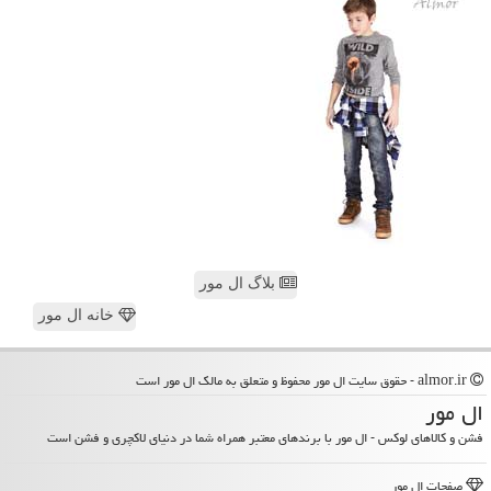
بلاگ ال مور
خانه ال مور
almor.ir - حقوق سایت ال مور محفوظ و متعلق به مالک ال مور است
ال مور
فشن و کالاهای لوکس - ال مور با برندهای معتبر همراه شما در دنیای لاکچری و فشن است
صفحات ال مور