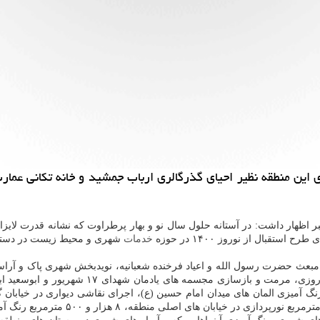
اظهار داشت: در آستانه حلول سال نو و بهار پرطراوت که نشانه قدرت لایزال
خدمات
شهری و محیط زیست در دستور
ارک مبعث حضرت رسول الله و اعیاد فرخنده شعبانیه، نویدبخش شهری پاک و آر
حوزه زیباسازی شامل ۵۲ هزار متر آذین بندی عی
 آمیزی ۵۸ ایستگاه اتوبوس، ترمیم و رنگ آمیزی المان های میدان امام حسین (ع)، اجرای نقاشی 