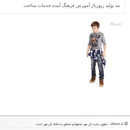
مد
تولید
رپورتاژ
آموزش
فرهنگ
آینده
خدمات
ساخت
almor.ir - حقوق سایت ال مور محفوظ و متعلق به مالک ال مور است