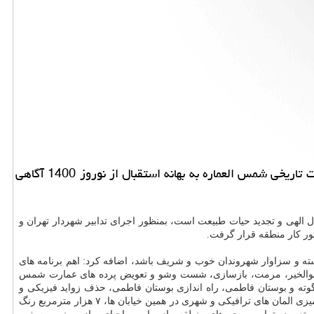
ال مور: شهردار منطقه 12 تهران از اقدامات حوزه خدمات شهری این منطقه نظیر احیای گذرگالری ارباب جمشید و خانه تکانی عمارت تاریخی شمس العماره به بهانه استقبال از نوروز 1400 آگاهی
 الهی و تجدید حیات طبیعت است، بمنظور اجرای تدابیر شهردار تهران و
 کار منطقه قرار گرفت.
استه و سزاوار شهروندان خوب و شریف باشد، اضافه کرد: اهم برنامه های
دانه، نصب المان های نوروزی، مرمت و بازسازی مجسمه های یادمان شهدای ۱۷ شهریور و ابوسعید ابوالخیر، مرمت، بازسازی، شست وشو و تعویض پرده های عمارت شمس
دیواری در خیابان گوته و بوستان فاطمی، راه اندازی بوستان فاطمی، حذف زواید فیزیکی و
بصری و پاکسازی تبلیغات غیرمجاز، نصب ۲۲ عدد تخم مرغ رنگی، ۶ هزار مترمربع نورپردازی در خیابان های اصلی منطقه، ۸ هزار و ۵۰۰ مترمربع رنگ آمیزی المان های ترافیکی و شهری در همین خیابان ها، ۷ هزار مترمربع رنگ