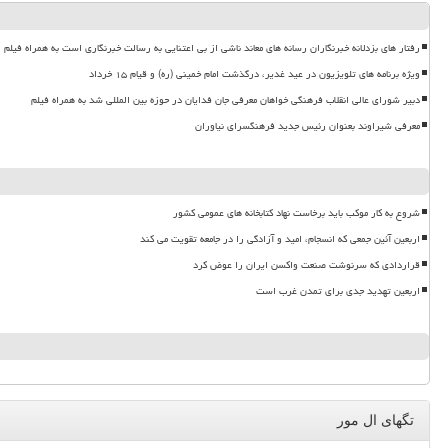
رفتار های بزدلانه خبرنگاران رسانه های معاند ناشی از بی اعتنایی به رسالت خبرنگاری است به همراه فیلم
ویژه برنامه های تلویزیون در عید غدیر، درگذشت امام خمینی (ره) و قیام ۱۵ خرداد
دبیر شورای عالی انقلاب فرهنگی خواهان معرفی جان فدایان در حوزه بین المللی شد به همراه فیلم
معرفی شیراوند بعنوان رئیس جدید فرهنگسرای نیاوران
شروع به کار موکب باید برخاست نهاد کتابخانه های عمومی کشور
اربعین آئین جمعی که انسجام، امید و آزادگی را در جامعه تقویت می کند
قراردادی که سرنوشت صنعت واکسن ایران را عوض کرد
اربعین تهدید جدی برای تمدن غرب است
تگهای ال مور