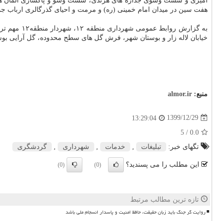
آمیزی و شست وشوی جداره های هرندی، شست وشو و پاکسازی المان های ش
هفت سین در میدان امام خمینی (ره) و مرمت و احیای گذرگالری ارباب 
به گزارش روابط عمومی شهرداری منطقه ۱۲، شهردار منطقه۱۲ مهم ترین هدف از اجرای این برنامه ها را ایجاد روحیه شادابی و
خیابان لاله زار و بوستان شهر، فرش گل های سطح محدوده، گل آرایی بوسیله ف
منبع:
almor.ir
1399/12/29
13:29:04
/ 5
0.0
تگهای خبر:
تبلیغات
,
خدمات
,
شهرداری
,
گردشگری
این مطلب را می پسندید؟
(0)
(0)
تازه ترین مطالب مرتبط
روایت گر جنگ باید زبان حقیقت، حافظ امنیت و پاسدار انسجام ملی باشد