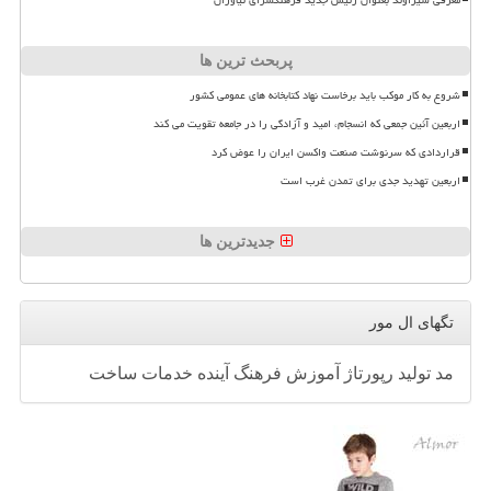
معرفی شیراوند بعنوان رئیس جدید فرهنگسرای نیاوران
پربحث ترین ها
شروع به کار موکب باید برخاست نهاد کتابخانه های عمومی کشور
اربعین آئین جمعی که انسجام، امید و آزادگی را در جامعه تقویت می کند
قراردادی که سرنوشت صنعت واکسن ایران را عوض کرد
اربعین تهدید جدی برای تمدن غرب است
جدیدترین ها
تگهای ال مور
مد
تولید
رپورتاژ
آموزش
فرهنگ
آینده
خدمات
ساخت