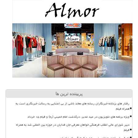
پربیننده ترین ها
رفتار های بزدلانه خبرنگاران رسانه های معاند ناشی از بی اعتنایی به رسالت خبرنگاری است به
همراه فیلم
ویژه برنامه های تلویزیون در عید غدیر، درگذشت امام خمینی (ره) و قیام ۱۵ خرداد
دبیر شورای عالی انقلاب فرهنگی خواهان معرفی جان فدایان در حوزه بین المللی شد به همراه
فیلم