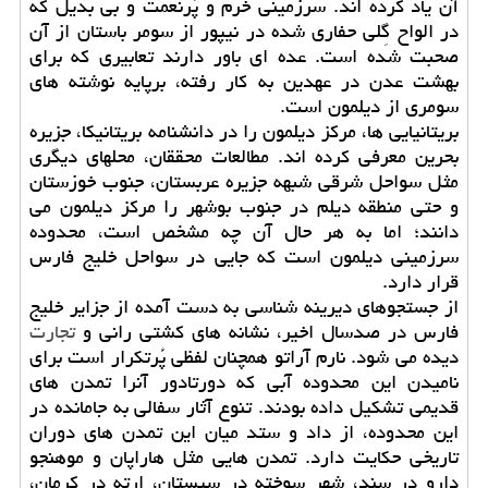
آن یاد کرده اند. سرزمینی خرم و پُرنعمت و بی بدیل که
در الواح گِلی حفاری شده در نیپور از سومر باستان از آن
صحبت شده است. عده ای باور دارند تعابیری که برای
بهشت عدن در عهدین به کار رفته، برپایه نوشته های
سومری از دیلمون است.
بریتانیایی ها، مرکز دیلمون را در دانشنامه بریتانیکا، جزیره
بحرین معرفی کرده اند. مطالعات محققان، محلهای دیگری
مثل سواحل شرقی شبهه جزیره عربستان، جنوب خوزستان
و حتی منطقه دیلم در جنوب بوشهر را مرکز دیلمون می
دانند؛ اما به هر حال آن چه مشخص است، محدوده
سرزمینی دیلمون است که جایی در سواحل خلیج فارس
قرار دارد.
از جستجوهای دیرینه شناسی به دست آمده از جزایر خلیج
فارس در صدسال اخیر، نشانه های کشتی رانی و
تجارت
دیده می شود. نارم آراتو همچنان لفظی پُرتکرار است برای
نامیدن این محدوده آبی که دورتادور آنرا تمدن های
قدیمی تشکیل داده بودند. تنوع آثار سفالی به جامانده در
این محدوده، از داد و ستد میان این تمدن های دوران
تاریخی حکایت دارد. تمدن هایی مثل هاراپان و موهنجو
دارو در سند، شهر سوخته در سیستان، ارته در کرمان،