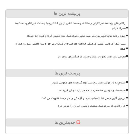
پربیننده ترین ها
رفتار های بزدلانه خبرنگاران رسانه های معاند ناشی از بی اعتنایی به رسالت خبرنگاری است به
همراه فیلم
ویژه برنامه های تلویزیون در عید غدیر، درگذشت امام خمینی (ره) و قیام ۱۵ خرداد
دبیر شورای عالی انقلاب فرهنگی خواهان معرفی جان فدایان در حوزه بین المللی شد به همراه
فیلم
معرفی شیراوند بعنوان رئیس جدید فرهنگسرای نیاوران
پربحث ترین ها
شروع به کار موکب باید برخاست نهاد کتابخانه های عمومی کشور
سینماها در دومین هفته مرداد ۴۴ میلیارد تومان فروختند
اربعین آئین جمعی که انسجام، امید و آزادگی را در جامعه تقویت می کند
قراردادی که سرنوشت صنعت واکسن ایران را عوض کرد
جدیدترین ها