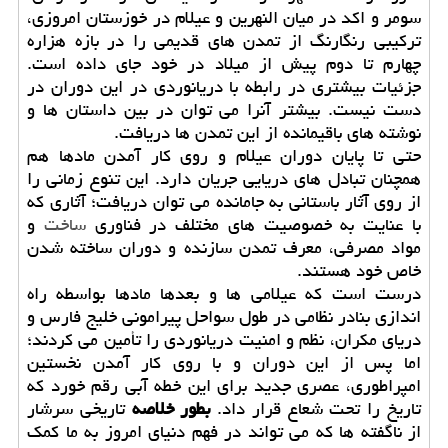
سومر و اکد در میان النهرین و عیلام در خوزستان امروزی،
ترکیبی رنگارنگ از تمدن های قدیمی را در بازه هزاره
چهارم تا دوم پیش از میلاد در خود جای داده است.
جزئیات بیشتری در رابطه با دریانوردی در این دوران در
دست نیست. بیشتر آنرا می توان در بین داستان ها و
نوشته های باقیمانده از این تمدن ها دریافت.
حتی تا پایان دوران عیلام و روی کار آمدن مادها هم
همچنان تبادل های دریایی جریان دارد. این تنوع زمانی را
از روی آثار باستانی به جامانده می توان دریافت؛ آثاری که
با عنایت به خصوصیت های مختلف در فناوری
ساخت
و
مواد مصرفی، معرف تمدن سازنده و دوران ساخته شدن
خاص خود هستند.
درست است که عیلامی ها و بعدها مادها بواسطه راه
اندازی بنادر نظامی در طول سواحل پیرامونی خلیج فارس و
دریای مکران، نظم و امنیت دریانوردی را تأمین می کردند؛
اما پس از این دوران و با روی کار آمدن نخستین
امپراطوری، عصری جدید برای این خطه آبی رقم خورد که
تاریخ را تحت شعاع قرار داد.
بطور خلاصه
تاریخی سرشار
از ناگفته ها که می تواند در فهم دنیای امروز به ما کمک