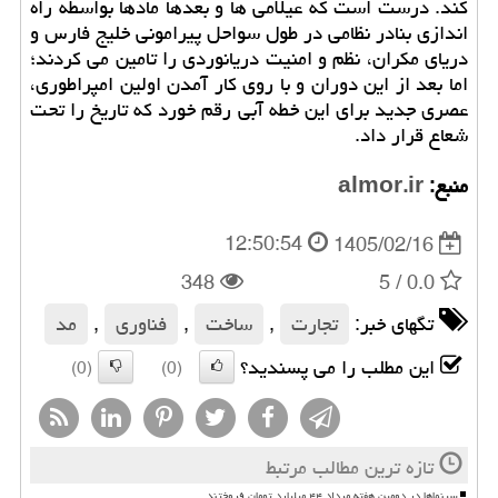
کند. درست است که عیلامی ها و بعدها مادها بواسطه راه
اندازی بنادر نظامی در طول سواحل پیرامونی خلیج فارس و
دریای مکران، نظم و امنیت دریانوردی را تامین می کردند؛
اما بعد از این دوران و با روی کار آمدن اولین امپراطوری،
عصری جدید برای این خطه آبی رقم خورد که تاریخ را تحت
شعاع قرار داد.
منبع:
almor.ir
12:50:54
1405/02/16
348
/ 5
0.0
تگهای خبر:
تجارت
,
ساخت
,
فناوری
,
مد
این مطلب را می پسندید؟
(0)
(0)
تازه ترین مطالب مرتبط
سینماها در دومین هفته مرداد ۴۴ میلیارد تومان فروختند